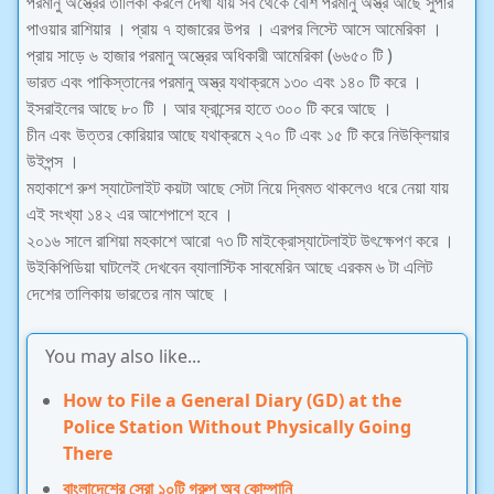
পরমানু অস্ত্রের তালিকা করলে দেখা যায় সব থেকে বেশি পরমানু অস্ত্র আছে সুপার
পাওয়ার রাশিয়ার । প্রায় ৭ হাজারের উপর । এরপর লিস্টে আসে আমেরিকা ।
প্রায় সাড়ে ৬ হাজার পরমানু অস্ত্রের অধিকারী আমেরিকা (৬৬৫০ টি )
ভারত এবং পাকিস্তানের পরমানু অস্ত্র যথাক্রমে ১৩০ এবং ১৪০ টি করে ।
ইসরাইলের আছে ৮০ টি । আর ফ্রান্সের হাতে ৩০০ টি করে আছে ।
চীন এবং উত্তর কোরিয়ার আছে যথাক্রমে ২৭০ টি এবং ১৫ টি করে নিউক্লিয়ার
উইপন্স ।
মহাকাশে রুশ স্যাটেলাইট কয়টা আছে সেটা নিয়ে দ্বিমত থাকলেও ধরে নেয়া যায়
এই সংখ্যা ১৪২ এর আশেপাশে হবে ।
২০১৬ সালে রাশিয়া মহকাশে আরো ৭৩ টি মাইক্রোস্যাটেলাইট উৎক্ষেপণ করে ।
উইকিপিডিয়া ঘাটলেই দেখবেন ব্যালাস্টিক সাবমেরিন আছে এরকম ৬ টা এলিট
দেশের তালিকায় ভারতের নাম আছে ।
You may also like...
How to File a General Diary (GD) at the
Police Station Without Physically Going
There
বাংলাদেশের সেরা ১০টি গ্রুপ অব কোম্পানি