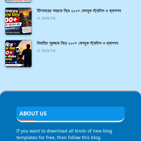
ইটপাথরের শহরকে নিয়ে ২০০+ ফেসবুক স্ট্যাটাস ও ক্যাপশন
2026/7/8
বিবাহিত পুরুষকে নিয়ে ২০০+ ফেসবুক স্ট্যাটাস ও ক্যাপশন
2026/7/8
ABOUT US
If you want to download all kinds of new blog
templates for free, then follow this blog.