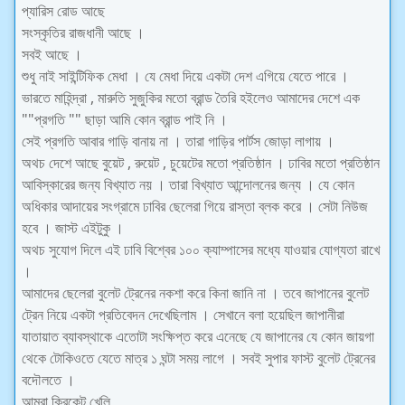
প্যারিস রোড আছে
সংস্কৃতির রাজধানী আছে ।
সবই আছে ।
শুধু নাই সাইন্টিফিক মেধা । যে মেধা দিয়ে একটা দেশ এগিয়ে যেতে পারে ।
ভারতে মাহিন্দ্রা , মারুতি সুজুকির মতো ব্রান্ড তৈরি হইলেও আমাদের দেশে এক
""প্রগতি "" ছাড়া আমি কোন ব্রান্ড পাই নি ।
সেই প্রগতি আবার গাড়ি বানায় না । তারা গাড়ির পার্টস জোড়া লাগায় ।
অথচ দেশে আছে বুয়েট , রুয়েট , চুয়েটের মতো প্রতিষ্ঠান । ঢাবির মতো প্রতিষ্ঠান
আবিস্কারের জন্য বিখ্যাত নয় । তারা বিখ্যাত আন্দোলনের জন্য । যে কোন
অধিকার আদায়ের সংগ্রামে ঢাবির ছেলেরা গিয়ে রাস্তা ব্লক করে । সেটা নিউজ
হবে । জাস্ট এইটুকু ।
অথচ সুযোগ দিলে এই ঢাবি বিশ্বের ১০০ ক্যাম্পাসের মধ্যে যাওয়ার যোগ্যতা রাখে
।
আমাদের ছেলেরা বুলেট ট্রেনের নকশা করে কিনা জানি না । তবে জাপানের বুলেট
ট্রেন নিয়ে একটা প্রতিবেদন দেখেছিলাম । সেখানে বলা হয়েছিল জাপানীরা
যাতায়াত ব্যাবস্থাকে এতোটা সংক্ষিপ্ত করে এনেছে যে জাপানের যে কোন জায়গা
থেকে টোকিওতে যেতে মাত্র ১ ঘন্টা সময় লাগে । সবই সুপার ফাস্ট বুলেট ট্রেনের
বদৌলতে ।
আমরা ক্রিকেট খেলি