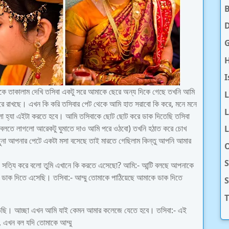
D
H
I
িকে তাকালাম দেখি তসিবা একটু সরে আমাকে ছেরে অন্য দিকে গেছে তখনি আমি
রে রাখছে। এখন কি করি তসিবার পেট থেকে আমি হাত সরাবো কি করে, মনে মনে
L
লো হ্যা এইটা করতে হবে। আমি তসিবাকে ছোট ছোট করে ডাক দিতেছি তসিবা
ে বলতে লাগলো আরেকটু ঘুমাতে দাও আমি পরে ওঠবো) তখনি হঠাত করে চোখ
L
ুনা আপনার পেটে একটা মসা বসেছে তাই মারতে গেছিলাম কিন্তু আপনি আমার
O
S
 সত্যি করে বলো তুমি এখানে কি করতে এসেছো? আমি:- আন্টি বলছে আপনাকে
ডাক দিতে এসেছি। তসিবা:- আম্মু তোমাকে পাঠিয়েছে আমাকে ডাক দিতে
T
িতেছি। আচ্ছা এখন আমি যাই কেমন আমার কলেজে যেতে হবে। তসিবা:- এই
, এখন বল যদি তোমাকে আম্মু