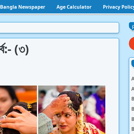
l Bangla Newspaper
Age Calculator
Privacy Polic
্ব:- (৩)
A
A
B
B
B