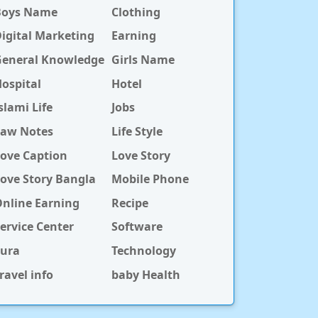
Boys Name
Clothing
igital Marketing
Earning
General Knowledge
Girls Name
ospital
Hotel
slami Life
Jobs
Law Notes
Life Style
ove Caption
Love Story
ove Story Bangla
Mobile Phone
nline Earning
Recipe
ervice Center
Software
Sura
Technology
ravel info
baby Health