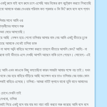
কটু রুমে যাই বলে রুমে চলে এসেছি আর নিজের রাগ কন্ট্রোল করতে শিখতেছি
বো আমাকে থাপ্পর দেওয়ার পরিনাম কত প্রকার ও কি কি? রুমে বসে বসে প্লান
িবার সাথে আমি ওর
ন্ধবীদের সামনে শুরু
আড্ডা মেরে আসতেছি।
ঁড়িয়ে আছি নেক্ষন হয়ে গেলো তসিবার আসার নাম নেয় আমি একটু ভীতরে ঢুকে
তেছে আমাকে দেখেই তসিবা ডাক
না আসা অব্দি বাহিরে অপেক্ষা করতে তাহলে ভীতরে আসলি কেন? আমি:- না
া করবো তাই ভীতরে এসে দেখছি আপনি আছেন নাকি চলে গেছেন। সোহেল:- এই
রেছে আমি এখন কাওকে কিছু বলতেছিনা কারন সময়টা আমার পক্ষে নয় তাই। যখন
 থেকে বের হয়ে বাহিরে দাঁড়িয়ে আছি অনেক্ষন ধরে তাও তসিবার বের হবার কোন
বাই বাহিরে এসেছে। তসিবা:- আমরা নাইট ক্লাবে যাবো তুমি যাবে আমাদের
ি চোখে দেখনি তাই
দেখবো, তসিবা
বাই গিয়ে একটু বসে যার যার মত নাচা নাচি করতে শুরু করেছে আমি বসে বসে