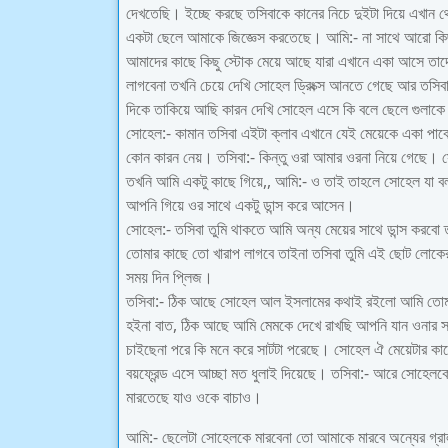
দেখতেছি। ইচ্ছে করছে তসিবাকে কানের নিচে দুইটা দিয়ে এখান থে
একটা ছেলে আমাকে জিজ্ঞেস করতেছে। আমি:- না সাথে আরো কিছু
আমাদের কাছে কিছু স্টোক মেয়ে আছে যারা এখানে একা আসে তা
লাগবেনা তখনি চেয়ে দেখি সোহেল ড্রিংক্স আনতে গেছে আর তসিবা
দিকে তাকিয়ে আছি কারন দেখি সোহেল এসে কি বলে ছেলে গুলাকে
সোহেল:- কামান তসিবা এইটা ক্লাব এখানে যেই মেয়েকে একা পাব
কোন কারন নেয়। তসিবা:- কিন্তু ওরা আমার ওরনা নিয়ে গেছে। 
তখনি আমি একটু কাছে গিয়ে,, আমি:- ও তাই তাহলে সোহেল যা 
আপনি গিয়ে ওর সাথে একটু ডান্স করে আসেন।
সোহেল:- তসিবা তুমি থাকতে আমি অন্য মেয়ের সাথে ডান্স করবো
তোমার কাছে তো খারাপ লাগবে তাইনা তসিবা তুমি এই ছোট লোকে
সময় দিন প্লিজ।
তসিবা:- ঠিক আছে সোহেল আল ইসলামের কথাই রইলো আমি তোমাক
হইনা বাত, ঠিক আছে আমি মেমকে দেখে রাখছি আপনি যান ওনার সা
চাইছেনা পরে কি মনে করে সাটটা পরেছে। সোহেল ঐ মেয়েটার কাছে 
বয়ফ্রেন্ড এসে আচ্ছা মত ধুলাই দিয়েছে। তসিবা:- আরে সোহেলক
মারতেছে যাও ওকে বাচাও।
আমি:- ছেলেটা সোহেলকে মারবেনা তো আমাকে মারবে অন্যের গ্রাল