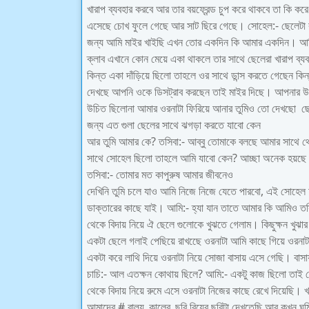
খারাপ ব্যবহার করবে আর তার বয়ফ্রেন্ড চুপ করে থাকবে তা কি 
এসেছে চোখ ফুলে গেছে আর সাট ছিরে গেছে। সোহেল:- ছেলেটা 
জন্য আমি মাইর খাইছি এখন তোর একদিন কি আমার একদিন। আ
ক্লাব এখানে কোন মেয়ে একা থাকলে তার সাথে ছেলেরা খারাপ ব্
কিন্ত একা দাঁড়িয়ে ছিলো তাহলে ওর সাথে ডান্স করতে গেছেন কিন্
দেখছে আপনি ওকে ডিসট্রাব করছেন তাই মাইর দিছে। আপনার উচ
উচিত ছিলোনা আমার ওরনাটা ফিরিয়ে আনার তুমিও তো দেখছো ছেল
জন্য এত গুলা ছেলের সাথে ঝগড়া করতে যাবো কেন
আর তুমি আমার কে? তসিবা:- আব্বু তোমাকে বলছে আমার সাথে 
সাথে সোহেল ছিলো তাহলে আমি যাবো কেন? আচ্ছা অনেক হয়ছে এখ
তসিবা:- তোমার মত কাপুরুষ আমার জীবনেও
দেখিনি তুমি চলে যাও আমি নিজে নিজে যেতে পারবো, এই সোহেল
ডাক্তারের কাছে যাই। আমি:- হ্যা যান তাতে আমার কি আমিও তস
থেকে বিদায় নিয়ে ঐ ছেলে গুলোকে খুঝতে গেলাম। কিছুক্ষন খুঝার
একটা ছেলে গলাই পেছিয়ে রাখছেে ওরনাটা আমি কাছে গিয়ে ওরনাট
একটা করে লাথি দিয়ে ওরনাটা নিয়ে সোজা বাসায় এসে গেছি। ব
চাচি:- আল এতক্ষন কোথায় ছিলে? আমি:- একটু কাজ ছিলো তাই দে
থেকে বিদায় নিয়ে রুমে এসে ওরনাটা নিজের কাছে রেখে দিয়েছি। খ
আমাদের # বাল্য_কালের_ছবি বিয়ের ছবিটা দেখতেছি আর কখন ঘুম