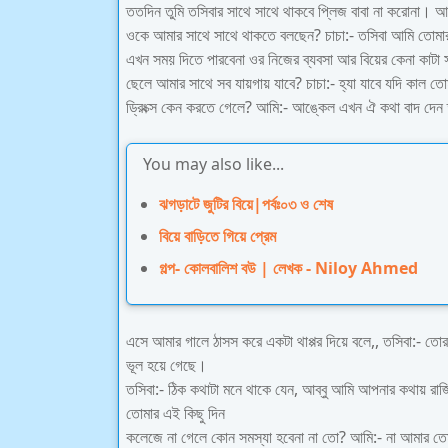
ততদিন তুমি তসিবার সাথে সাথে থাকবে প্লিজ বাবা না করোনা। 
ওকে আমার সাথে সাথে থাকতে বলছেন? চাচা:- তসিবা আমি তোমা
এখন সময় দিতে পারবেনা ওর নিজের ব্যবসা আর বিয়ের কেনা কাটা
ছেলে আমার সাথে সব যায়গায় যাবে? চাচা:- হ্যা যাবে যদি কাল তো
ড্রিংক্স কেন করতে গেলে? আমি:- আঙ্কেল এখন ঐ কথা বাদ দেন 
You may also like...
ঝগড়াটে জুটির বিয়ে|পর্বঃ০৩ ও শেষ
বিয়ে বাড়িতে গিয়ে প্রেম
গল্প- কোলবালিশ বউ | লেখক - Niloy Ahmed
এসে আমার গালে ঠাসস করে একটা থাপ্পর দিয়ে বলে,, তসিবা:- ত
ভূল হয়ে গেছে।
তসিবা:- ঠিক কথাটা মনে থাকে যেন, আব্বু আমি আপনার কথায় 
তোমার এই কিছু দিন
কলেজে না গেলে কোন সমস্যা হবেনা না তো? আমি:- না আমার ত