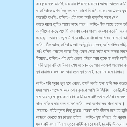
আব্বুকে বলে আসছি এক মাস পিকনিকে যাবো) আচ্ছা তাহলে আমি এ
না তসিবাকে এখন কিছু বলবোনা আগে বিয়েটা ভেঙে নেয় এরপর বুঝা
করতেছি তখনি,, তসিবা:- এই চলো আমি বান্ধবীর সাথে দেখা
করতে যাবো তুমিও আমার সাথে যাবে। আমি:- ঠিক আছে চলেন তস
বান্ধবীদের কাছে এসেছি রাস্তায় কোন খারাপ ব্যবহার করেনি তবে বা
করেছে। তসিবা:- তুমি ঐ খানে দাঁড়িয়ে থাকো আমি ওদের সাথে 
আমি:- ঠিক আছে তসিবা একটা রেস্টুরেন্ট ঢোকছে আমি বাহিরে দা
দেখি তসিবা সোহেল আরো কিছু ছেলে মেয়ে সবাই বসে আড্ডা মার
দিয়েছে,, তসিবা:- এই ছোট ছেলে এদিকে আয় তুকে না বলছি আমি 
এমনি দুপুর গড়িয়ে বিকাল শেষ হতে চলছে আর কতক্ষণ অপেক্ষ
মুখ সামলিয়ে কথা বল তানা হলে মুখ সেলাই করে দিব বলে দিলাম।
আমি:- সরি স্যার ভূল হয়ে গেছে, তখনি সবাই হাসা হাসি শুরু ক
সময় আমার পক্ষে থাকবে তখন বুঝাবো আমি কি জিনিস। রেস্টুরেন্ট
নাম নেয় দুর থাকুক আমার কি আমি চলে যাই তখনি তসিবা সোহেল স
সাথে নাকি বাসায় চলে যাবে? আমি:- হ্যা আপনাদের সাথে যাবো।
সোহেল:- নাইট ক্লাব কিছু বুঝতে পারছো নাকি জীবনে মনে হয় তুম
আজকে দেখতে মন চাইছে তাইনা। আমি:- হ্যা জীবনে এই প্রথম 
সহ সবাই রওনা দিলাম ভুতরে নাইট ক্লাবে সবাই ঢুকেছি ভীতরে। স