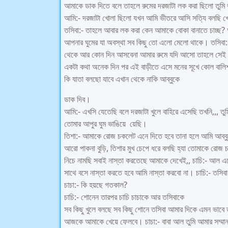
আমাকে ডাক দিতে বলে তাহলে রুমের দরজাটা লক করা ছিলো তুম
আমি:- দরজাটা খোলা ছিলো যখন আমি ভীতরে আসি সত্যি বলছি 
তসিবা:- তাহলে আবার লক করা কেন আমাকে বোকা বানাতে চাচ্ছ?
আপনার ঘুমের যা অবস্থা সব কিছু তো এলো মেলো থাকে। তসিবা:- 
থেকে আর কোন দিন আসবেনা আমার রুমে যদি আসো তাহলে সেই দ
একটা কথা অনেক দিন পর এই বাড়ীতে এসে মনের সূখে কোল বালিশট
কি যাতা বলছো যাবে এখান থেকে নাকি আব্বুকে
ডাক দিব।
আমি:- এখসি যেতেছি বলে দরজাটা খুলে বাহিরে এসেছি তখনি,,, ত
তোমার আপুর ঘুম ভাঙিয়ে য়েছি।
তিশা:- আমাকে রোজ চকলেট এনে দিতে হবে তানা হলে আমি আব্বু
আরো পাকনা বুড়ি, তিশার মুখ চেপে ধরে বলছি হ্যা তোমাকে রোজ 
নিচে নামছি সবাই নাস্তা করতেছে আমাকে দেখেই,, চাচি:- আল
সাথে বসে নাস্তা করতে হবে আমি নাস্তা করবো না। চাচি:- তস
চাচা:- কি হয়ছে গতকাল?
চাচি:- শোনেন তারপর চাচি চাচাকে আর তসিবাকে
সব কিছু খুলে বলছে সব কিছু শোনে তসিবা আমার দিকে এমন ভাবে 
আজকে আমাকে খেয়ে ফেলবে। চাচা:- বাবা আল তুমি আমার সম্মান 