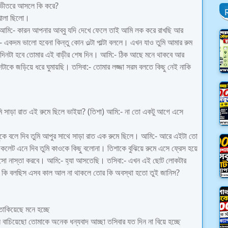
ি ভীতরে আসলে কি করে?
খোলা ছিলো।
 আমি:- কারন আপনার আব্বু যদি দেখে ফেলে তাই আমি লক করে রাখছি আর
একদম ভালো হবেনা কিন্তু কোন ওল্টা পাল্টা বললে। এখন যাও তুমি আমার রুম
িনটা হবে তোমার এই বাড়ীর শেষ দিন। আমি:- ঠিক আছে মনে থাকবে আর
াকে জড়িয়ে ধরে ঘুমায়ছি। তসিবা:- তোমার লজ্জা সরম বলতে কিছু নেই নাকি
ুমি সাড়া রাত এই রুমে ছিলে ভাইয়া? (তিশা) আমি:- না তো একটু আগে এসে
কে বলে দিব তুমি আপুর সাথে সাড়া রাত এক রুমে ছিলে। আমি:- আরে এইটা তো
চকলেট এনে দিব তুমি কাওকে কিছু বলোনা। তিশাকে বুঝিয়ে রুমে এসে ফ্রেস হয়ে
 এসো নাস্তা করবে। আমি:- হ্যা আসতেছি। তসিবা:- এখন এই ছোট লোকটার
িবা কি বলছিস এসব কাল আল না থাকলে তোর কি অবস্থা হতো তুই জানিস?
তাকিয়েছে মনে হচ্ছে
বাচিয়েছো তোমাকে অনেক ধন্যবাদ আচ্ছা তসিবার যত দিন না বিয়ে হচ্ছে