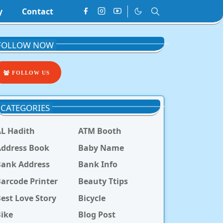
y
Contact
FOLLOW NOW
FOLLOW US
CATEGORIES
L Hadith
ATM Booth
ddress Book
Baby Name
Bank Address
Bank Info
arcode Printer
Beauty Ttips
est Love Story
Bicycle
ike
Blog Post