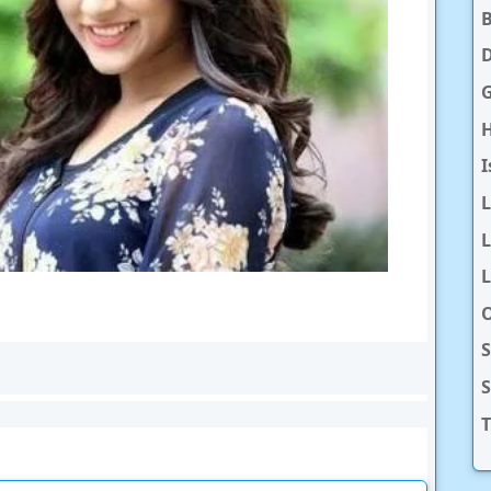
D
H
I
L
L
O
S
T