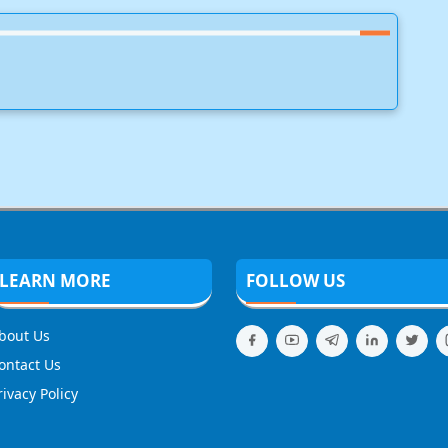
LEARN MORE
FOLLOW US
bout Us
ontact Us
rivacy Policy