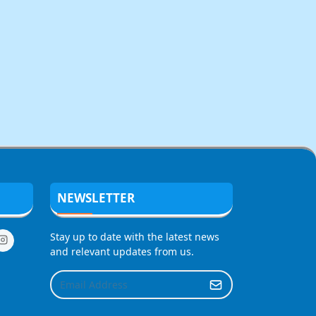
NEWSLETTER
Stay up to date with the latest news
and relevant updates from us.