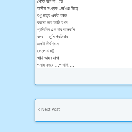
খেতে হবে না. এত
অসীম সংখ্যক ..না’এর ভিড়ে
শুধু মাত্র একটা কাজ
করতে হবে আমি যখন
প্রতিদিন এক বার ভালবাসি
বলব….তুমি প্রতিবার
একটা দীর্ঘশ্বাস
ফেলে একটু
খানি আদর মাখা
গলায় বলবে …পাগলি….
Next Post