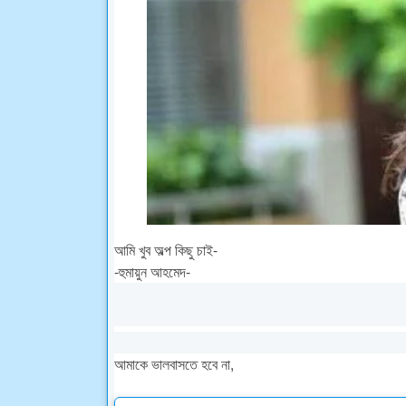
আমি খুব অল্প কিছু চাই-
-হুমায়ুন আহমেদ-
আমাকে ভালবাসতে হবে না,