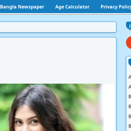
l Bangla Newspaper
Age Calculator
Privacy Polic
A
A
B
B
B