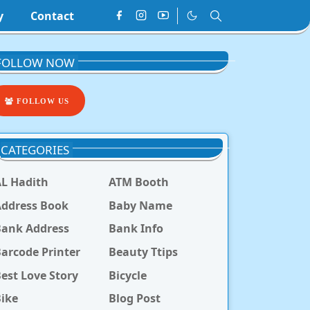
y
Contact
FOLLOW NOW
FOLLOW US
CATEGORIES
L Hadith
ATM Booth
ddress Book
Baby Name
Bank Address
Bank Info
arcode Printer
Beauty Ttips
est Love Story
Bicycle
ike
Blog Post