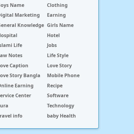
Boys Name
Clothing
igital Marketing
Earning
General Knowledge
Girls Name
ospital
Hotel
slami Life
Jobs
Law Notes
Life Style
ove Caption
Love Story
ove Story Bangla
Mobile Phone
nline Earning
Recipe
ervice Center
Software
Sura
Technology
ravel info
baby Health