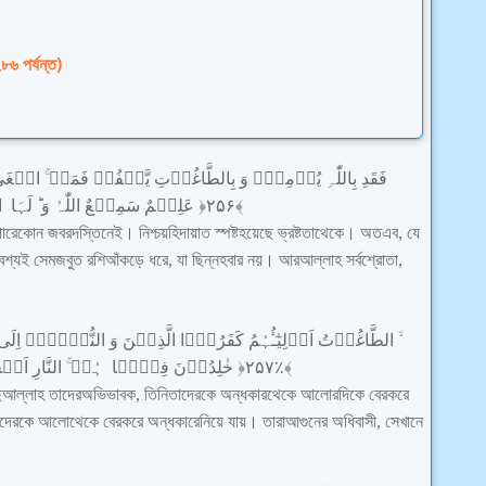
৮৬ পর্যন্ত)
فَقَدِ
بِاللّٰہِ
یُؤۡمِنۡۢ
وَ
بِالطَّاغُوۡتِ
یَّکۡفُرۡ
فَمَنۡ
الۡغَیِ
ا
لَہَا
وَ
اللّٰہُ
سَمِیۡعٌ
عَلِیۡمٌ
﴿
۲۵۶
﴾
পারে
কোন
জবরদস্তি
নেই
।
নিশ্চয়
হিদায়াত
স্পষ্ট
হয়েছে
ভ্রষ্টতা
থেকে
।
অতএব
,
যে
বশ্যই
সে
মজবুত
রশি
আঁকড়ে
ধরে
,
যা
ছিন্ন
হবার
নয়
।
আর
আল্লাহ
সর্বশ্রোতা
,
الطَّاغُوۡتُ
اَوۡلِیٰٓـُٔہُمُ
کَفَرُوۡۤا
الَّذِیۡنَ
وَ
النُّوۡرِ۬ؕ
اِلَی
اَصۡح
النَّارِ
ہُمۡ
فِیۡہَا
خٰلِدُوۡنَ
﴿
۲۵۷
﴾٪
ে
আল্লাহ
তাদের
অভিভাবক
,
তিনি
তাদেরকে
অন্ধকার
থেকে
আলোর
দিকে
বের
করে
দেরকে
আলো
থেকে
বের
করে
অন্ধকারে
নিয়ে
যায়
।
তারা
আগুনের
অধিবাসী
,
সেখানে