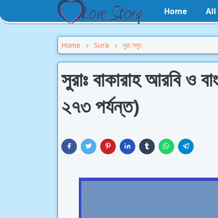
Home
Al
Home
Sura
সুরা সমুহ
সুরাঃ বাকারাহ আরবি ও ব
২৭৩ পর্যন্ত)