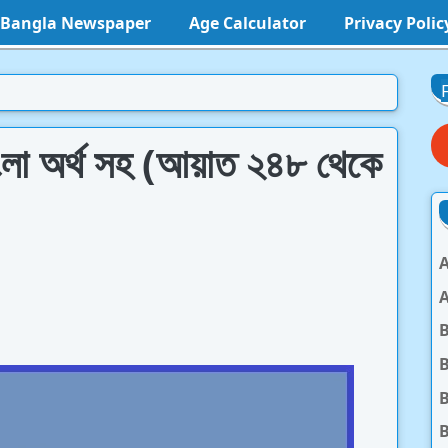
l Bangla Newspaper
Age Calculator
Privacy Polic
াংলা অর্থ সহ (আয়াত ২৪৮ থেকে
A
A
B
B
B