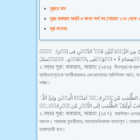
সুরায়ে নাস
সুরাঃ বাকারাহ আরবি ও বাংলা অর্থ সহ (আয়াত ২৭৪ থেকে ২
সূরা ফতেহা
ّ
مِنَ
الرُّشۡدُ
تَّبَیَّنَ
قَدۡ
الدِّیۡنِ
فِی
اِکۡرَاہَ
لَاۤ
نۡفِصَامَ
لَا
٭
الۡوُثۡقٰی
بِالۡعُرۡوَۃِ
اسۡتَمۡسَکَ
:
,
:
২
নম্বর
সুরা
বাকারাহ
আয়াত
(
২৫৬
)
দীন
গ্রহণের
ব্যা
ব্যক্তি
তাগূতকে
অস্বীকার
করে
এবং
আল্লাহর
প্রতি
ঈমান
আনে
,
অ
সর্বজ্ঞ
।
الظُّلُمٰتِ
مِّنَ
یُخۡرِجُہُمۡ
اٰمَنُوۡا
الَّذِیۡنَ
وَلِیُّ
اَللّٰہُ
ٰبُ
اُولٰٓئِکَ
الظُّلُمٰتِ
اِلَی
النُّوۡرِ
مِّنَ
یُخۡرِجُوۡنَہُمۡ
:
,
:
২
নম্বর
সুরা
বাকারাহ
আয়াত
(
২৫৭
)
যারা
ঈমান
এনেছ
আনেন
।
আর
যারা
কুফরী
করে
,
তাদের
অভিভাবক
হল
তাগূত
।
তারা
তা
তারা
স্থায়ী
হবে
।