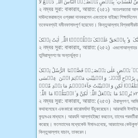
ُ
لَّفَسَدَتِ
بِبَعۡضٍ
بَعۡضَہُمۡ
النَّاسَ
اللّٰہِ
دَفۡعُ
لَا
:
,
:
২
নম্বর
সুরা
বাকারাহ
আয়াত
(
২৫১
)
অতঃপর
তারা
আল্
দাঊদকে
রাজত্ব
ও
প্রজ্ঞা
দান
করলেন
এবং
তাকে
যা
ইচ্ছা
শিক্ষা
দিলেন
তবে
অবশ্যই
যমীন
ফাসাদপূর্ণ
হয়ে
যেত
।
কিন্তু
আল্লাহ
বিশ্ববাসীর
উ
نَّکَ
وَ
بِالۡحَقِّ
عَلَیۡکَ
نَتۡلُوۡہَا
اللّٰہِ
اٰیٰتُ
تِلۡکَ
:
,
:
২
নম্বর
সুরা
বাকারাহ
আয়াত
(
২৫২
)
এগুলো
আল্লাহর
তুমি
রাসূলগণের
অন্তর্ভুক্ত
।
ۡ
بَعۡضٍ
عَلٰی
بَعۡضَہُمۡ
فَضَّلۡنَا
الرُّسُلُ
تِلۡکَ
بِرُوۡحِ
اَیَّدۡنٰہُ
وَ
الۡبَیِّنٰتِ
مَرۡیَمَ
ابۡنَ
عِیۡسَی
َلَفُوۡا
لٰکِنِ
وَ
الۡبَیِّنٰتُ
جَآءَتۡہُمُ
مَا
بَعۡدِ
مِّنۡۢ
اللّٰہُ
مَا
اقۡتَتَلُوۡا
وَ
لٰکِنَّ
اللّٰہَ
یَفۡعَلُ
مَا
یُرِیۡدُ
﴿
۲
:
,
:
২
নম্বর
সুরা
বাকারাহ
আয়াত
(
২৫৩
)
ঐ
রাসূলগণ
,
আমি
কথা
বলেছেন
এবং
কারো
কারো
মর্যাদা
উঁচু
করেছেন
।
আর
আমি
ঈসা
ইব
কুদুস
এর
মাধ্যমে
।
আর
যদি
আল্লাহ
ইচ্ছা
করতেন
,
তাদের
পরবর্তীরা
করেছে
।
ফলে
তাদের
মধ্যে
কেউ
ঈমান
এনেছে
,
আর
তাদের
কেউ
কুফ
কিন্তু
আল্লাহ
যা
চান
,
তা
করেন
।