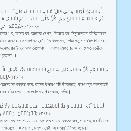
لِّیَطۡمَئِنَّ
لٰکِنۡ
وَ
بَلٰی
قَالَ
تُؤۡمِنۡ
لَمۡ
اَوَ
قَالَ
الۡمَو
ثُمَّ
جُزۡءًا
مِّنۡہُنَّ
جَبَلٍ
کُلِّ
عَلٰی
اجۡعَلۡ
ثُمَّ
اِلَیۡکَ
فَص
عَزِ
حَکِیۡمٌ
﴿
۲۶۰
﴾٪
ম
বলল
‘
হে
,
আমার
রব
,
আমাকে
দেখান
,
কিভাবে
আপনি
মৃতদেরকে
জীবিত
করেন
।
আমার
অন্তর
যাতে
প্রশান্ত
হয়
’
।
তিনি
বললেন
, ‘
তাহলে
তুমি
চারটি
পাখি
নাও
।
ড়ে
সেগুলোর
টুকরো
অংশ
রেখে
আস
।
তারপর
সেগুলোকে
ডাক
,
সেগুলো
দৌড়ে
প্রজ্ঞাময়
’
।
سُنۡۢبُلَۃٍ
کُلِّ
فِیۡ
سَنَابِلَ
سَبۡعَ
اَنۡۢبَتَتۡ
حَبَّۃٍ
کَمَثَلِ
اللّٰہِ
عَلِیۡم
﴿
۲۶۱
﴾
ে
তাদের
সম্পদ
ব্যয়
করে
,
তাদের
উপমা
একটি
বীজের
মত
,
যা
উৎপন্ন
করল
সাতটি
জন্য
বাড়িয়ে
দেন
।
আর
আল্লাহ
প্রাচুর্যময়
,
সর্বজ্ঞ
।
لَّہُمۡ
اَذًی
لَاۤ
وَّ
مَنًّا
اَنۡفَقُوۡا
مَاۤ
یُتۡبِعُوۡنَ
لَا
ثُمّ
و
لَا
ہُمۡ
یَحۡزَنُوۡنَ
﴿
۲۶۲
﴾
স্তায়
তাদের
সম্পদ
ব্যয়
করে
,
অতঃপর
তারা
যা
ব্যয়
করেছে
,
তার
পেছনে
খোঁটা
দেয়
িদান
রয়েছে
এবং
তাদের
কোন
ভয়
নেই
,
আর
তারা
চিন্তিত
হবে
না
।