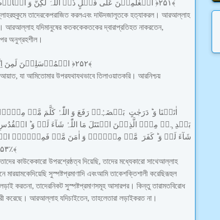
الۡاَرۡض
وَ
لٰکِنَّ
اللّٰہَ
ذُوۡ
فَضۡلٍ
عَلَی
الۡعٰلَمِیۡنَ
﴿
۲۵۱
﴾
লাহর
হুকুমে
তাদেরকে
পরাজিত
করল
এবং
দাঊদ
জালূতকে
হত্যা
করল
।
আর
আল্লাহ
।
আর
আল্লাহ
যদি
মানুষের
কতককে
কতকের
দ্বারা
প্রতিহত
না
করতেন
,
পর
অনুগ্রহশীল
।
اِ
لَمِنَ
الۡمُرۡسَلِیۡنَ
﴿
۲۵۲
﴾
আয়াত
,
যা
আমি
তোমার
উপর
যথাযথভাবে
তিলাওয়াত
করি
।
আর
নিশ্চয়
اٰتَیۡنَا
وَ
دَرَجٰتٍ
بَعۡضَہُمۡ
رَفَعَ
وَ
اللّٰہُ
کَلَّمَ
مَّنۡ
مِنۡہُم
بَعۡدِہِمۡ
مِنۡۢ
الَّذِیۡنَ
اقۡتَتَلَ
مَا
اللّٰہُ
شَآءَ
لَوۡ
وَ
الۡقُدُسِ
شَآءَ
لَوۡ
وَ
کَفَرَ
مَّنۡ
مِنۡہُمۡ
وَ
اٰمَنَ
مَّنۡ
فَمِنۡہُمۡ
اخۡت
۵۳
﴾٪
তাদের
কাউকে
কারো
উপর
শ্রেষ্ঠত্ব
দিয়েছি
,
তাদের
মধ্যে
কারো
সাথে
আল্লাহ
নে
মারয়ামকে
দিয়েছি
সুস্পষ্ট
প্রমাণাদি
এবং
আমি
তাকে
শক্তিশালী
করেছি
রূহুল
লড়াই
করত
না
,
তাদের
নিকট
সুস্পষ্ট
প্রমাণসমূহ
আসার
পর
।
কিন্তু
তারা
মতবিরোধ
রী
করেছে
।
আর
আল্লাহ
যদি
চাইতেন
,
তাহলে
তারা
লড়াই
করত
না
।