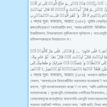
ىہُ
اَنۡ
رَبِّہٖۤ
فِیۡ
اِبۡرٰہٖمَ
حَآجَّ
الَّذِیۡ
اِلَی
تَرَ
اَلَمۡ
نَّ
اِبۡرٰہٖمُ
قَالَ
اُمِیۡتُ
وَ
اُحۡیٖ
اَنَا
قَالَ
یُمِیۡتُ
ۡمَ
یَہۡدِی
لَا
اللّٰہُ
وَ
کَفَرَ
الَّذِیۡ
فَبُہِتَ
الۡمَغۡرِبِ
:
,
:
২
নম্বর
সুরা
বাকারাহ
আয়াত
(
২৫৮
)
তুমি
কি
সে
ব্যক্ত
রাজত্ব
দিয়েছেন
?
যখন
ইবরাহীম
বলল
, ‘
আমার
রব
তিনিই
’
যিনি
জীবন
ইবরাহীম
বলল
,
নিশ্চয়
আল্লাহ
পূর্বদিক
থেকে
সূর্য
আনেন
।
অতএব
তুমি
যালিম
সম্প্রদায়কে
হিদায়াত
দেন
না
।
شِہَا
عَلٰی
خَاوِیَۃٌ
ہِیَ
وَّ
قَرۡیَۃٍ
عَلٰی
مَرَّ
کَالَّذِیۡ
اَوۡ
ًا
لَبِثۡتُ
قَالَ
لَبِثۡتَ
کَمۡ
قَالَ
بَعَثَہٗ
ثُمَّ
عَامٍ
مِائَۃَ
اِلٰی
انۡظُرۡ
وَ
یَتَسَنَّہۡ
لَمۡ
شَرَابِکَ
وَ
طَعَامِکَ
اِلٰی
بَیَّنَ
فَلَمَّا
لَحۡمًا
نَکۡسُوۡہَا
ثُمَّ
نُنۡشِزُہَا
کَیۡفَ
:
,
:
২
নম্বর
সুরা
বাকারাহ
আয়াত
(
২৫৯
)
অথবা
সে
ব্যক্তি
সে
বলল
, ‘
আল্লাহ
একে
কিভাবে
জীবিত
করবেন
মরে
যাওয়ার
পর
’?
অত
বললেন
, ‘
তুমি
কতকাল
অবস্থান
করেছ
’?
সে
বলল
, ‘
আমি
একদিন
অ
অবস্থান
করেছ
।
সুতরাং
তুমি
তোমার
খাবার
ও
পানীয়ের
দিকে
তাকাও
,
তোমাকে
মানুষের
জন্য
দৃষ্টান্ত
বানাতে
পারি
এবং
তুমি
তাকাও
হাড়গুলো
পরে
যখন
তার
নিকট
স্পষ্ট
হল
,
তখন
সে
বলল
, ‘
আমি
জানি
,
নিশ্চয়
আল্