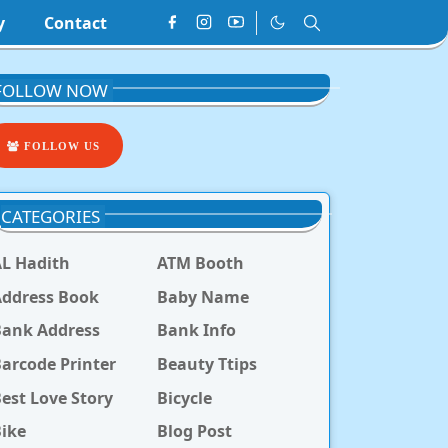
y
Contact
FOLLOW NOW
FOLLOW US
CATEGORIES
L Hadith
ATM Booth
ddress Book
Baby Name
Bank Address
Bank Info
arcode Printer
Beauty Ttips
est Love Story
Bicycle
ike
Blog Post