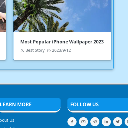
Most Popular iPhone Wallpaper 2023
Best Story
2023/9/12
LEARN MORE
FOLLOW US
bout Us