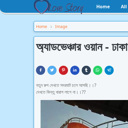
Home
Al
Home
Image
অ্যাডভেঞ্চার ওয়ান - ঢাকা
নতুন রুপ দেখতে সদরঘাট চলে আসছি।।?
দেখতে কিন্তু খারাপ লাগে না।।??