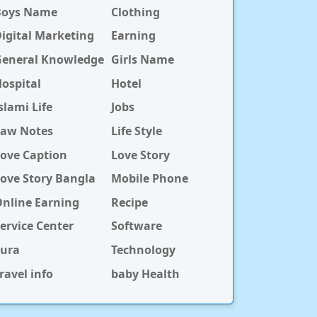
Boys Name
Clothing
igital Marketing
Earning
General Knowledge
Girls Name
ospital
Hotel
slami Life
Jobs
Law Notes
Life Style
ove Caption
Love Story
ove Story Bangla
Mobile Phone
nline Earning
Recipe
ervice Center
Software
Sura
Technology
ravel info
baby Health