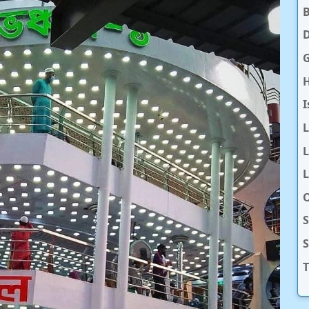
D
H
I
L
L
O
S
T