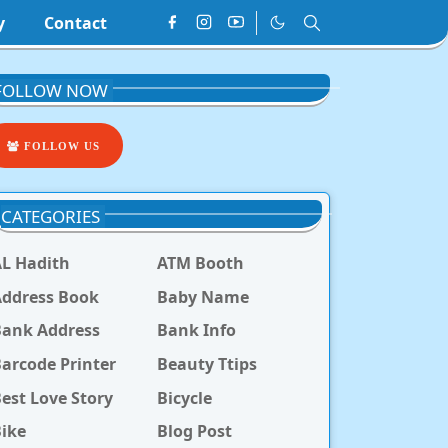
y
Contact
FOLLOW NOW
FOLLOW US
CATEGORIES
L Hadith
ATM Booth
ddress Book
Baby Name
Bank Address
Bank Info
arcode Printer
Beauty Ttips
est Love Story
Bicycle
ike
Blog Post