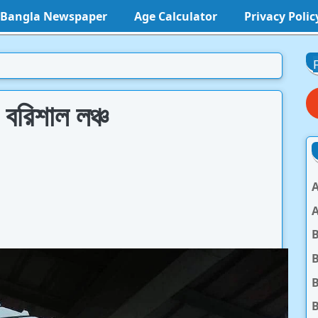
l Bangla Newspaper
Age Calculator
Privacy Polic
 বরিশাল লঞ্চ
A
A
B
B
B