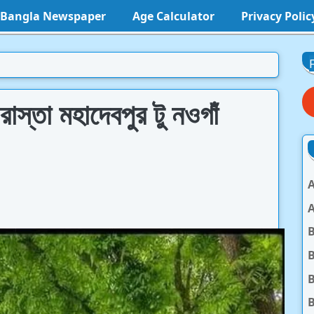
l Bangla Newspaper
Age Calculator
Privacy Polic
াস্তা মহাদেবপুর টু নওগাঁ
A
A
B
B
B