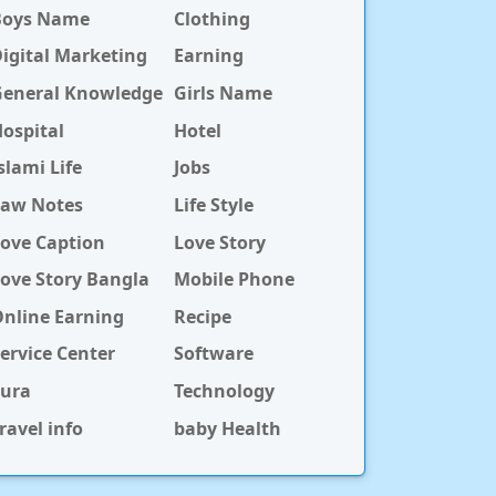
Boys Name
Clothing
igital Marketing
Earning
General Knowledge
Girls Name
ospital
Hotel
slami Life
Jobs
Law Notes
Life Style
ove Caption
Love Story
ove Story Bangla
Mobile Phone
nline Earning
Recipe
ervice Center
Software
Sura
Technology
ravel info
baby Health