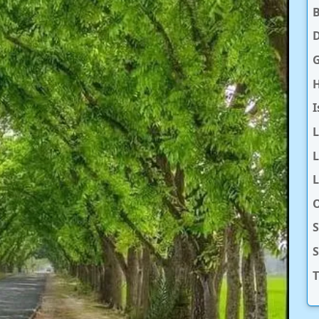
D
H
I
L
L
O
S
T