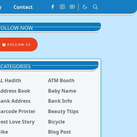
y
Contact
FOLLOW NOW
FOLLOW US
CATEGORIES
L Hadith
ATM Booth
ddress Book
Baby Name
Bank Address
Bank Info
arcode Printer
Beauty Ttips
est Love Story
Bicycle
ike
Blog Post