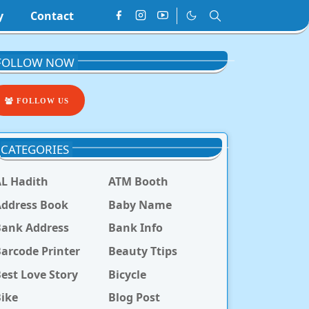
y
Contact
FOLLOW NOW
FOLLOW US
CATEGORIES
L Hadith
ATM Booth
ddress Book
Baby Name
Bank Address
Bank Info
arcode Printer
Beauty Ttips
est Love Story
Bicycle
ike
Blog Post