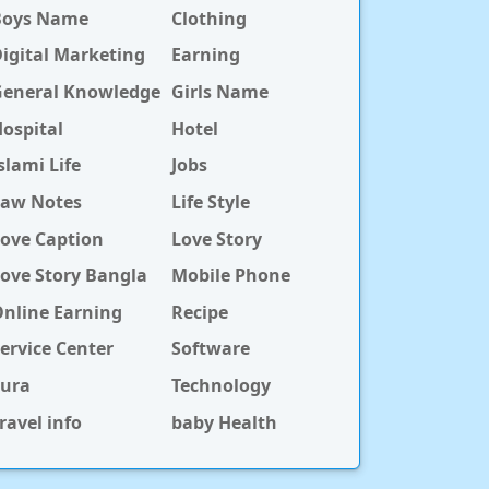
Boys Name
Clothing
igital Marketing
Earning
General Knowledge
Girls Name
ospital
Hotel
slami Life
Jobs
Law Notes
Life Style
ove Caption
Love Story
ove Story Bangla
Mobile Phone
nline Earning
Recipe
ervice Center
Software
Sura
Technology
ravel info
baby Health