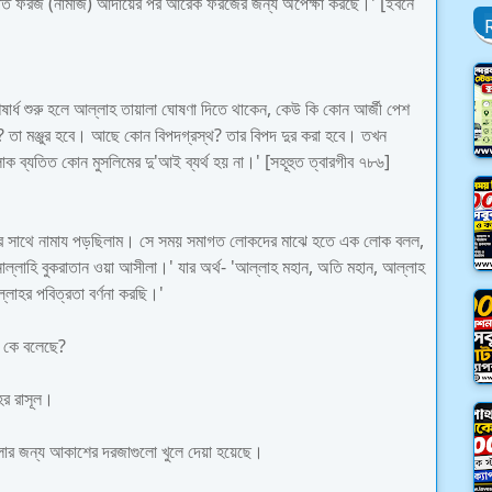
োপিত ফরজ (নামাজ) আদায়ের পর আরেক ফরজের জন্য অপেক্ষা করছে।' [ইবনে
শেষার্ধ শুরু হলে আল্লাহ তায়ালা ঘোষণা দিতে থাকেন, কেউ কি কোন আর্জী পেশ
? তা মঞ্জুর হবে। আছে কোন বিপদগ্রস্থ? তার বিপদ দুর করা হবে। তখন
লোক ব্যতিত কোন মুসলিমের দু'আই ব্যর্থ হয় না।' [সহূহুত ত্বারগীব ৭৮৬]
ম) এর সাথে নামায পড়ছিলাম। সে সময় সমাগত লোকদের মাঝে হতে এক লোক বলল,
ানাল্লাহি বুকরাতান ওয়া আসীলা।' যার অর্থ- 'আল্লাহ মহান, অতি মহান, আল্লাহ
াহর পবিত্রতা বর্ণনা করছি।'
া কে বলেছে?
র রাসূল।
গুলোর জন্য আকাশের দরজাগুলো খুলে দেয়া হয়েছে।