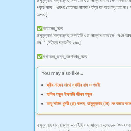
রাসুলুল্লাহ সাল্লাল্লাহু আলাইহি ওয়া সাল্লাম বলেছেন- 'নিশ্চই আ
পড়ার সময়। এরপর যোহরের সালাত পর্যন্ত তা আর বন্ধ হয় না।
১৫৩২]
✅আযানের_সময়
রাসুলুল্লাহ সাল্লাল্লাহু আলাইহি ওয়া সাল্লাম বলেছেন- 'যখন 
হয়।' [সহীহুত ত্বারগীব ২৬০]
✅নামাজের_জন্য_অপেক্ষার_সময়
You may also like...
স্ত্রীর নামের সাথে স্বামীর নাম ও পদবী
হাদিস পড়ুন ইসলামী জীবন গড়ুন
আবু সাঈদ খুদরী (রা) বলেন, রাসূলুল্লাহ (সা) কে বলতে শুন
রাসুলুল্লাহ সাল্লাল্লাহু আলাইহি ওয়া সাল্লাম বলেছেন- 'শুভ স