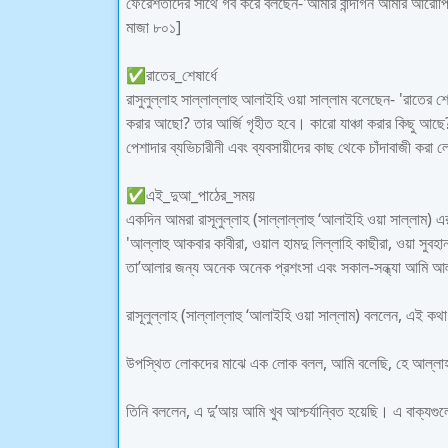
ফেরেশতাদের সাথে গর্ব করে বলছেন-'আমার বান্দাগন আমার আর
মাজা ৮০১]
✅রাতের_শেষার্ধে
রাসুলুল্লাহ সাল্লাল্লাহু আলাইহি ওয়া সাল্লাম বলেছেন- 'রাতের 
করার আছো? তার আর্জি গৃহীত হবে। কারো যাঞ্চা করার কিছু আছে
পেশাদার ব্যভিচারীনী এবং ব্যবসায়ীদের কাছ থেকে চাঁদাবাজী করা 
✅এই_দুআ_পাঠের_সময়
একদিন আমরা রাসূলুল্লাহ (সাল্লাল্লাহু ‘আলাইহি ওয়া সাল্লা
'আল্লাহু আকবার কাবীরা, ওয়াল হামদু লিল্লাহি কাছীরা, ওয়া সুবহ
তা’আলার জন্য অনেক অনেক প্রশংসা এবং সকাল-সন্ধ্যা আমি আল্ল
রাসূলুল্লাহ (সাল্লাল্লাহু ‘আলাইহি ওয়া সাল্লাম) বললেন, এই কথ
উপস্থিত লোকদের মাঝে এক লোক বলল, আমি বলেছি, হে আল্লাহ
তিনি বললেন, এ দু’আয় আমি খুব আশ্চর্যান্বিত হয়েছি। এ বাক্য