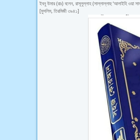
ইবনু উমার (রাঃ) বলেন, রাসূলুল্লাহ (সাল্লাল্লাহু ‘আলাইহি ওয়
[মুসলিম, তিরমিজী ৩৯৪১]