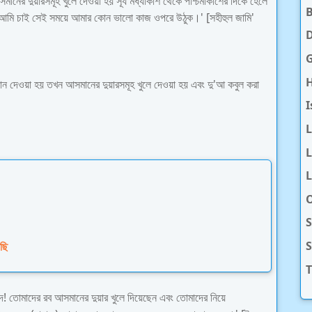
সমানের দুয়ারসমূহ খুলে দেওয়া হয় সূর্য মধ্যাকাশ থেকে পশ্চিমাকাশের দিকে হেলে
 আমি চাই সেই সময়ে আমার কোন ভালো কাজ ওপরে উঠুক।' [সহীহুল জামি'
D
H
আযান দেওয়া হয় তখন আসমানের দুয়ারসমূহ খুলে দেওয়া হয় এবং দু'আ কবুল করা
I
L
L
O
S
েছি
T
ংবাদ! তোমাদের রব আসমানের দুয়ার খুলে দিয়েছেন এবং তোমাদের নিয়ে