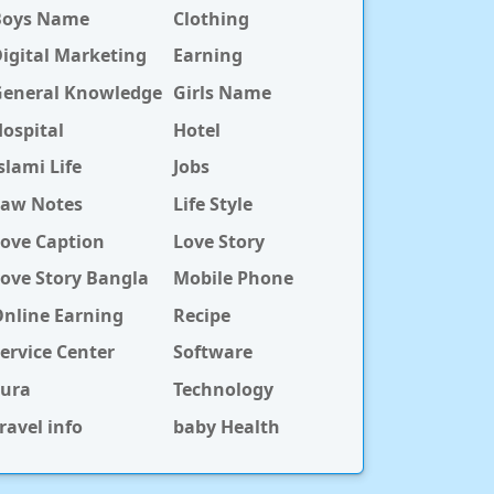
Boys Name
Clothing
igital Marketing
Earning
General Knowledge
Girls Name
ospital
Hotel
slami Life
Jobs
Law Notes
Life Style
ove Caption
Love Story
ove Story Bangla
Mobile Phone
nline Earning
Recipe
ervice Center
Software
Sura
Technology
ravel info
baby Health