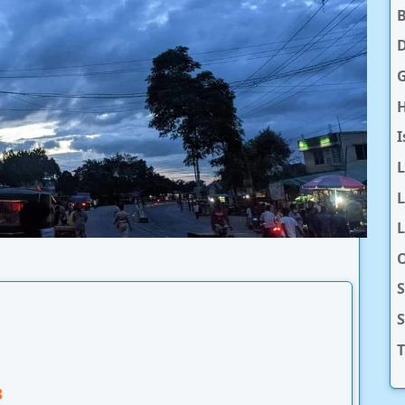
D
H
I
L
L
O
S
T
3