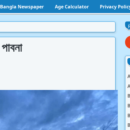
l Bangla Newspaper
Age Calculator
Privacy Polic
 পাবনা
A
A
B
B
B