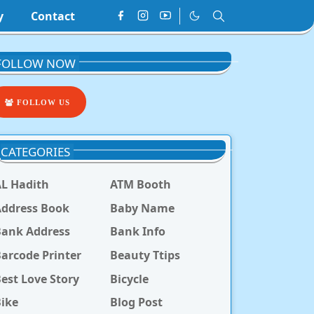
y
Contact
FOLLOW NOW
FOLLOW US
CATEGORIES
L Hadith
ATM Booth
ddress Book
Baby Name
Bank Address
Bank Info
arcode Printer
Beauty Ttips
est Love Story
Bicycle
ike
Blog Post