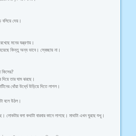
ড় বসিয়ে দেয়।
েখেছে মনের যন্ত্রণায়।
হয়েছে কিন্তু অন্য ভাবে। স্বেচ্ছায় না।
া কিসের?
ীর দিয়ে তার ঘাম ঝরছে।
োটিনের ধোঁয়া উর্ধ্বে উড়িয়ে দিতে লাগল।
োকটা বলে উঠল।
লোকটার বলা কথাটা বারবার কানে লাগছে। মাথাটা এখন ঘুরছে শুধু।