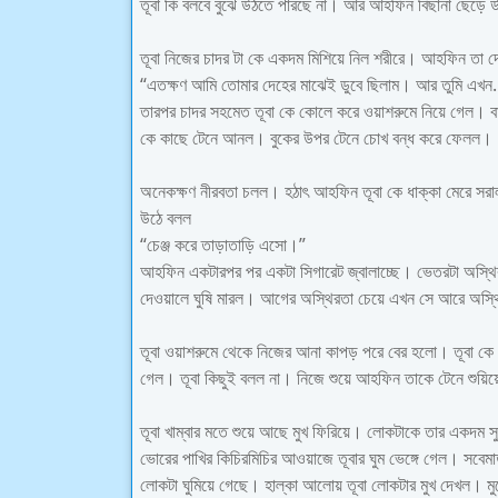
তূবা কি বলবে বুঝে উঠতে পারছে না। আর আহফিন বিছানা ছেড়ে 
তূবা নিজের চাদর টা কে একদম মিশিয়ে নিল শরীরে। আহফিন তা দে
“এতক্ষণ আমি তোমার দেহের মাঝেই ডুবে ছিলাম। আর তুমি এখন.
তারপর চাদর সহমেত তূবা কে কোলে করে ওয়াশরুমে নিয়ে গেল। ব
কে কাছে টেনে আনল। বুকের উপর টেনে চোখ বন্ধ করে ফেলল।
অনেকক্ষণ নীরবতা চলল। হঠাৎ আহফিন তূবা কে ধাক্কা মেরে সরা
উঠে বলল
“চেঞ্জ করে তাড়াতাড়ি এসো।”
আহফিন একটারপর পর একটা সিগারেট জ্বালাচ্ছে। ভেতরটা অস্থি
দেওয়ালে ঘুষি মারল। আগের অস্থিরতা চেয়ে এখন সে আরে অস্থি
তূবা ওয়াশরুমে থেকে নিজের আনা কাপড় পরে বের হলো। তূবা কে
গেল। তূবা কিছুই বলল না। নিজে শুয়ে আহফিন তাকে টেনে শুয়িয়ে
তূবা খাম্বার মতে শুয়ে আছে মুখ ফিরিয়ে। লোকটাকে তার একদম স
ভোরের পাখির কিচিরমিচির আওয়াজে তূবার ঘুম ভেঙ্গে গেল। সবেম
লোকটা ঘুমিয়ে গেছে। হাল্কা আলোয় তূবা লোকটার মুখ দেখল। মুখে