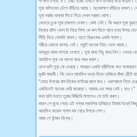
পা গুলি চলছে না। ইচ্ছা হচ্ছে এখানে বসে চিৎকার করে কাঁদুক।
তূবা কলিংবেল চেঁপে দাঁড়িয়ে আছে। অনেকক্ষণ দাঁড়িয়ে থাকল।
তূবা দরজা ধাক্কা দিতে গিয়ে দেখল দরজা খোলা।
ভেতরে ঢুকে তূবা চারপাশ দেখল। কেউ নেই। কি করবে তূবা বুঝত
নিজের বাটন ফোন টা নিয়ে লিলা কে কল দিতে যাবে তখন উপর
সিঁড়ি দিয়ে লোকটা নামল। হাতে ড্রিংকের একটা গ্লাস।
শরীরে কোনো কাপড় নেই। প্যান্ট অনেক নিচে নেমে আছে।
অদ্ভুত রকম লাগছে দেখতে। তূবা মাথা নিচু করে নিল। ভেতর 
আহফিন তূবা কে ভালো করে পরখ করল।
চোখ গুলি তূবা কে দেখছে। সাধারণ একটা থ্রীপিজে কত অসাধার
মুখটা মায়াবী। কি ভেবে আহফিন অন্য দিকে তাকিয়ে বাঁকা ঠোঁটে 
“মেয়ে উপরের বাম দিকের কর্ণারের রুমে যাও। ওয়াশরুমে গিয়ে চেঞ
এমনিতেই অনেক দেরি করেছো। আমার এত সময় নেই। যাও।”
কথা গুলি শুনতে তূবার বিচ্ছিরি লাগলেও সে তাই করল।
কারণ সে বুঝে গেছে এই নশ্বর স্বার্থপর দুনিয়াতে টাকার উর্ধ্বে কি
আহফিন কয়েক গ্লাস মদ খেয়ে উপরে গেল।
আজ সে উন্মাদ হিংস্র।