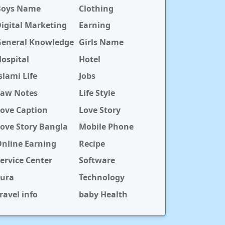
Boys Name
Clothing
igital Marketing
Earning
General Knowledge
Girls Name
ospital
Hotel
slami Life
Jobs
Law Notes
Life Style
ove Caption
Love Story
ove Story Bangla
Mobile Phone
nline Earning
Recipe
ervice Center
Software
Sura
Technology
ravel info
baby Health