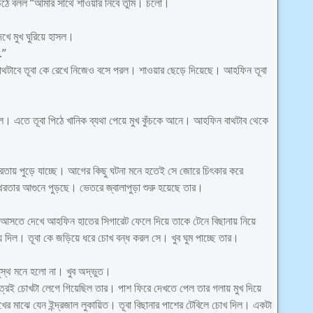
উঠে বলল “আমার সাথে শাওয়ার নিবে তুমি। চলো।
খে মুখ ঘুরিয়ে হাসল।
.”
াথটাবে তূবা কে রেখে নিজেও বসে পরল। শাওয়ার ছেড়ে দিয়েছে। আহফিন তূবা
ল। এতে তূবা পিঠে খানিক ব্যথা পেয়ে মুখ কুঁচকে আনে। আহফিন বাথটাব থেকে
রতায় পুড়ে যাচ্ছে। আগের কিছু ঘটনা মনে হতেই সে জোরে চিৎকার করে
রতার আগুনে পুড়ছে। ভেতরে জ্বালাপুড়া শুরু হয়েছে তার।
 আসতে দেখে আহফিন হাতের সিগারেট ফেলে দিয়ে তাকে টেনে বিছানায় নিয়ে
 দিল। তূবা কে জড়িয়ে ধরে চোখ বন্ধ করল সে। খুব ঘুম পাচ্ছে তার।
ুস্থ মনে হলো না। খুব অদ্ভুত।
াত্রই চোখটা লেগে গিয়েছিল তার। পাশ ফিরে দেখতে পেল তার গলায় মুখ দিয়ে
র মাঝে যেন ইন্দ্রজাল লুকায়িত। তূবা বিছানার পাশের টেবিলে চোখ দিল। একটা