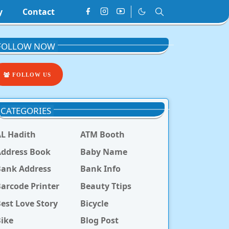
y
Contact
FOLLOW NOW
FOLLOW US
CATEGORIES
L Hadith
ATM Booth
ddress Book
Baby Name
Bank Address
Bank Info
arcode Printer
Beauty Ttips
est Love Story
Bicycle
ike
Blog Post