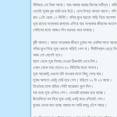
বিনিময়ে তো টাকা পাবো। আর আমার আবার কিসের সতীত্ব। ধর্ষি
ভেবেই তূবার বুক ভারি হয়ে উঠে। চোখ উপচে কান্না আসে। গলি
রাত ১১টা বেজে ১৭ মিনিট। গলির মুখে হয়তো গাড়ি নিয়ে অপেক্ষ
তূবা রাতের অন্ধকার রাস্তায় এগিয়ে যায় অন্ধকার জীবনের অতল
সেদিনের মতো আজও দিন গুড়গুড় করে ডাকছে।
বৃষ্টি আসবে। আহহ অন্ধকার জীবনে ঢুকার পথ একটার সাথে আরেক
গলির মুখে গিয়ে তূবা কোনো গাড়িই পেল না। দীর্ঘনিশ্বাস ছেড়ে দি
আজ তো যেতেই হবে।
ব্যাগ থেকে তূবা লিলার দেওয়া ঠিকানাটা দেখে নিল।
এখান থেকে তার যেতেও ৪০ মিনিটের মতো লাগবে।
তূবা আরেকটু এগুলো যদি যাওয়ার মতো কিছু পেয়ে যায়।
তূবার আসতে একটু দেরি হয়ে গেল। ঘড়িতে ১২ টা ২৩ বাজে।
তিন/চার তালা বাড়ির গেইট দারোয়ান খুলে দিল।
ভয় ভয়ে তূবা এগিয়ে গেল। ভেতরটা ছারখার হয়ে যাচ্ছে।
ছিন্নভিন্ন মন নিয়ে তূবা একটু একটু করে এগিয়েই গেল।
বুকের ভেতর মনে হচ্ছে হাজার মণ ভারি বস্তু চেঁপে আছে।