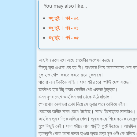
You may also like...
শুধু তুই । পর্ব - ০২
শুধু তুই । পর্ব - ০১
শুধু তুই । পর্ব - ০৫
আহফিন রুমে বসে আছে মেয়েটার অপেক্ষা করছে।
কিন্তু তূবা এখনো বের হয় নি। বাথরুমে গিয়ে আফসোসের শেষ কা
চুল হাত খোঁপা করতে করতে রুমে ঢুকল সে।
পাতলা লাল টকটকে শাড়ি। সাদা শরীর তো স্পষ্টই দেখা যাচ্ছে।
তারউপর হাত উঁচু করার মেদহীন পেট একদম উন্মুক্ত।
এমন দৃশ্য দেখে আহফিন বসা থেকে উঠে দাঁড়াল।
গোলগোল নেশাভরা চোখ নিয়ে সে তূবার পানে তাকিয়ে রইল।
ভেতরের আদীম মানব জেগে উঠেছে। সাথে হিংসাত্বক মানবটাও।
আহফিন তূবার দিকে এগিয়ে গেল। তূবার কাছে গিয়ে কয়েক সেকেন
মুখে কিছুই নেই। সাদা শরীরে লাল শাড়ীটা ফুটে উঠেছে। আহফিন ত
ব্যালকুনি থেকে আসা দমকা হাওয়া তূবার লম্বা চুল গুলি কে দুলিয়