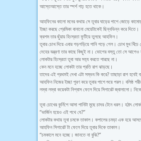
আস্তেআস্তে তার স্পর্শ গাঢ় হতে থাকে।
আহফিনের কালো মনের কথায় সে তূবার ঘাড়ের পাশে জোড়ে কামো
ইচ্ছা করছে প্রেমিকা বানানো মেয়েটাকেই ছিন্নভিন্ন করে দিতে।
ক্রশম তার ছুঁয়ায় হিংস্রতা ফুটিয়ে তুলছে আহফিন।
তূবার চোখ দিয়ে এবার গড়গড়িয়ে পানি পড়ে গেল। চোখ মুখ খিঁচে র
দেহের যন্ত্রণা তার কাছে কিছুই না। ভোগের বস্তু তো সে আগেও 
লোকটার হিংস্রতা তূবা আর সহ্য করতে পারছে না।
কেন মনে হচ্ছে লোকটা তার প্রতি রাগ ঝাড়ছে।
তাদের এই প্রথমই দেখা এটা সম্ভব কি করে? তাছাড়া রাগ হবেই ব
আহফিন নিজের ইচ্ছা পূরণ করে তূবার পাশে শুয়ে পরল। বলিষ্ঠ শর
লম্বা লম্বা কয়েকটা নিশ্বাস ফেলে দিয়ে সিগারেট জ্বালালো। নিক
তূবা চোখের কুর্নিশে আসা পানিটা মুছে চাদর টেনে ধরল। হঠাৎ ল
“ভার্জিন হয়েও এই পথে যে?”
লোকটার কথায় তূবা চমকে তাকাল। কপালের চমড়া এক হয়ে আসছে। 
আহফিন সিগারেট টা ফেলে দিয়ে তূবার দিকে তাকাল।
“চমকালে মনে হচ্ছে। জানতে না বুঝি?”