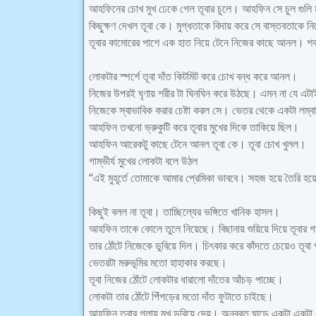
আহফিনের চোখ মুখ ঢেকে গেল তূবার চুলে। আহফিন সে চুল গুলি
কিছুক্ষণ দেখল তূবা কে। মুগ্ধতাকে বিদায় করে সে বাস্তবতাকে ন
তূবার কামোরের পাশে এক হাত নিয়ে টেনে নিজের কাছে আনল। শক
লোকটার স্পর্শে তূবা দাঁত কিটমিট করে চোখ বন্ধ করে আনল।
নিজের উপরই ঘৃণায় শরীর টা ঘিনঘিন করে উঠছে। এমন না যে এটাই
নিজেকে স্বাভাবিক করার চেষ্টা করল সে। ভেতর থেকে একটা লম্ব
আহফিন তখনো ভ্রুকুটি করে তূবার মুখের দিকে তাকিয়ে ছিল।
আহফিন আরেকটু কাছে টেনে আনল তূবা কে। তূবা চোখ খুলল।
গাম্ভীর্য মুখের লোকটা বলে উঠল
“এই মুহূর্তে তোমাকে আমার প্রেমিকা ভাববে। সহজ হয়ে তৈরি হয়
কিছুই বলল না তূবা। তাচ্ছিল্যের ভঙ্গিতে খানিক হাসল।
আহফিন তাকে কোলে তুলে নিয়েছে। বিছানায় শুয়িয়ে দিয়ে তূবার 
তার ঠোঁটে নিজেকে ডুবিয়ে দিল। চিৎকার করে কাঁদতে চেয়েও তূবা
ভেতরটা মরুভূমির মতো হাহাকার করছে।
তূবা নিজের ঠোঁটে লোকটার ধারালো দাঁতের আঁচড় পাচ্ছে।
লোকটা তার ঠোঁটে পিঁপড়ের মতো দাঁত ফুটাতে চাইছে।
আহফিন তূবার গলায় মুখ ডুবিয়ে দেয়। অনবরত ঘাড়ে একটা একটা ঠ