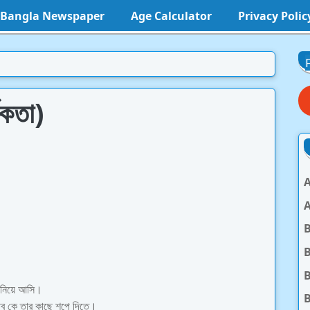
l Bangla Newspaper
Age Calculator
Privacy Polic
তকতা)
A
A
B
B
দ নিয়ে আসি।
B
্ব কে তার কাছে শপে দিতে।