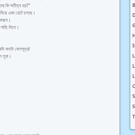
তার কি সতীত্ব হয়?”
 দিয়ে একা হেটে চলছে।
D
া করবে।
ে পাড়ি দিতে।
H
I
টা কতটা যোগসূত্র!
ল তূবা।
L
L
O
S
T