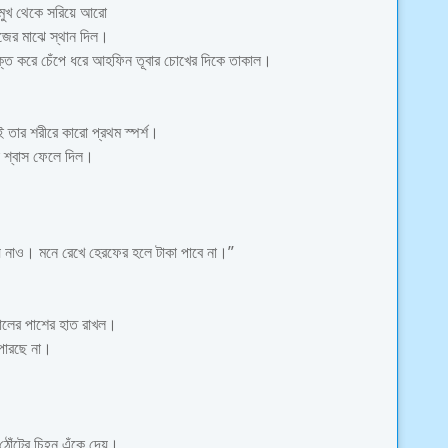
 মুখ থেকে সরিয়ে আরো
িজের মাঝে স্থান দিল।
্ত করে চেঁপে ধরে আহফিন তূবার চোখের দিকে তাকাল।
 তার শরীরে কারো প্রথম স্পর্শ।
া শ্বাস ফেলে দিল।
ে নাও। মনে রেখে হেরফের হলে টাকা পাবে না।”
গালের পাশের হাত রাখল।
 পারছে না।
োঁটের চিহ্ন এঁকে দেয়।