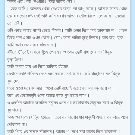
আমার এত খোঁজ নেওয়ারও তোর দরকার নেই।
– হুমম জানি। আপনার খোঁজ নেওয়ার জন্য তো আপু আছে। আসলে আমার খোঁজ
নেওয়ার তো কেউ নেই তাই আমি বারবার আপনার খোঁজ নিতে চলে আসি। বেহায়া
তো তাই।
ওনি এবার আমার গালটা ছেড়ে দিলেন। আমি ওনার দিকে আর তাকালাম না। পেছন
ফিরে চলে এলাম ওখান থেকে। চোখে আসা পানিটা মুছে নিলাম। আর যাই হোক
আমি ওনার জন্য আর কাঁদবো না।।
হাঁটতে হাঁটতেই সারাকে খুঁজে পেলাম। ও তখন ছোট বাচ্ছাদের মত ঝিনুক
কুড়াচ্ছিল।
আমি অবাক হয়ে ওর দিকে তাকিয়ে রইলাম।
যেখানে সবাই পানিতে নেমে মজা করছে সেখানে সারা ছোট বাচ্ছাদের মত ঝিনুক
কুড়াচ্ছে।
মাঝে মাঝে মনে হয় সারা এখনো ছোট বাচ্ছাই রয়ে গেল আর বড় হলো না।
তবে ওর ছেলেমানুষি গুলো আমার কাছে খুব ভালো লাগে।
ও একদিন আমাকে বলেছিল সমুদ্রে এসে ওর ভালোবাসার মানুষের সাথে ও ঝিনুক
কুড়োবে।
আজ ওর স্বপ্ন সত্যি হয়েছে। তবে ওর ভালোবাসার মানুষটা এখনো ওর কাছে এসে
পৌঁছালো না।
আমি গিয়ে ওর সামনে দাঁড়ালাম। আমার পা দেখে সারা আমার দিকে তাকালো ।