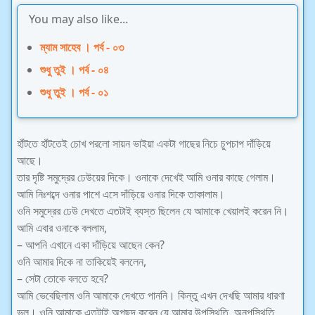
You may also like...
ম্যাম সাহেব । পর্ব - ০৩
শুধু তুই । পর্ব - ০৪
শুধু তুই । পর্ব - ০১
হাঁটতে হাঁটতেই চোখ পরলো সায়ন ভাইয়া একটা গাছের নিচে চুপচাপ দাঁড়িয়ে
আছে।
তার দৃষ্টি সমুদ্রের ঢেউয়ের দিকে। ওনাকে দেখেই আমি ওনার কাছে গেলাম।
আমি নিঃশব্দে ওনার পাশে এসে দাঁড়িয়ে ওনার দিকে তাকালাম।
ওনি সমুদ্রের ঢেউ দেখতে এতটাই ব্যস্ত ছিলেন যে আমাকে খেয়ালই করেন নি।
আমি এবার ওনাকে বললাম,
– আপনি এখানে একা দাঁড়িয়ে আছেন কেন?
ওনি আমার দিকে না তাকিয়েই বললেন,
– সেটা তোকে বলতে হবে?
আমি ভেবেছিলাম ওনি আমাকে দেখতে পাননি। কিন্তু এখন দেখছি আমার ধারণা
ভুল। ওনি আমাকে এতটাই অপছন্দ করেন যে আমার উপস্থিতি, অনুপস্থিতি