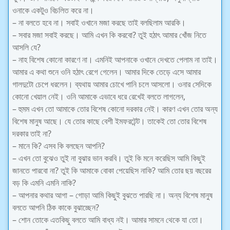
ওনাকে একটুও বিচলিত করে না।
– না বলতে হবে না। সবাই ওখানে মজা করছে তাই বলছিলাম আরকি।
– সবার মজা সবাই করছে। আমি এখন কি করবো? তুই হঠাৎ আমার খোঁজ নিতে
আসলি যে?
– নাহ বিশেষ কোনো কারণে না। এমনিই আপনাকে ওখানে দেখতে পেলাম না তাই।
আমার এ কথা শুনে ওনি হঠাৎ রেগে গেলেন। আমার দিকে তেড়ে এসে আমার
গালদুটো চেপে ধরলেন। ব্যথায় আমার চোখে পানি চলে আসলো। ওনার সেদিকে
কোনো খেয়াল নেই। ওনি আমাকে এভাবে ধরে রেখেই বলতে লাগলেন,
– হুমম এখন তো আমাকে তোর বিশেষ কোনো দরকার নেই। কারণ এখন তোর অন্য
বিশেষ মানুষ আছে। যে তোর কাছে বেশী ইমফরটেন্ট। তাকেই তো তোর বিশেষ
দরকার তাই না?
– মানে কি? এসব কি বলছেন আপনি?
– এখন তো বুঝেও তুই না বুঝার ভান করবি। তুই কি মনে করেছিস আমি কিছুই
জানতে পারবো না? তুই কি আমাকে বোকা পেয়েছিস নাকি? আমি তোর ছয় বছরের
বড় কি এমনি এমনি নাকি?
– আপনার কথার আগা – গোড়া আমি কিছুই বুঝতে পারছি না। অন্য বিশেষ মানুষ
বলতে আপনি ঠিক কাকে বুঝাচ্ছেন?
– শোন তোকে এতকিছু বলতে আমি বাধ্য নই। আমার সামনে থেকে যা তো।