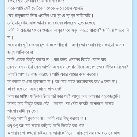
যতই মেনে নেওয়ার চেষ্টা করি না কেন?
যাকে আমি সেই ছোটবেলা থেকে ভালোবেসে এসেছি।
যেই মানুষটাকে নিয়ে এতদিন ধরে সুখের স্বপ্ন সাজিয়েছি।
সেই মানুষটাই আজ আমার বড় বোনের হাজবেন্ড হতে চলেছে।
আমি কি চোখের সামনে ওনাকে আপুর সাথে সহ্য করতে পারবো? জানি না পারবো কি
না।
তবে সবার খুশীর জন্য চুপ থাকতে পারবো। আপুর আর ওনার বিয়ে কখনো আমার
জন্য আটকাবে না।
আমি ওরকম কিছুই করবো না। যার জন্য ওনাদের বিয়েটা ভেঙ্গে যায়।
কেন সায়ন ভাইয়া কেন আপনি আমার ভালোবাসাটাকে আবেগ ভেবে উড়িয়ে দিলেন?
আপনি আপনার কাজ করেছেন আমি এবার আমার কাজ করবো।
আপনাকে কখনো জ্বালাবো না। আপনার কাছে ভালোবাসার কথাও বলব না।
কারণ বলে তো আর কোনো লাভ নেই।
আপনার মার্ষ্টাস ফাইনাল ইয়ার পরীক্ষার পরই আপুর আর আপনার এংগেজমেন্ট।
আমার আর কিছুই করার নেই। অনেক তো চেষ্টা করেছি আপনাকে আমার
ভালোবাসাটা বুঝাতে।
কিন্তু আপনি বুঝলেন না। আমি আর কিছু করবও না।
শুধু শুধু আপনার মায়ায় জড়িয়ে আমি নিজেই কষ্ট পাই।
আপনার তো কখনো কষ্ট হয় না আমাকে নিয়ে। যাক গে এসব আর ভেবে কাজ