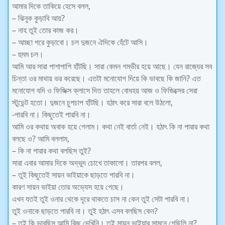
আমার দিকে তাকিয়ে হেসে বলল,
– ঝিনুক কুড়াবি আয়?
– নাহ তুই তোর কাজ কর।
– আচ্ছা পরে কুড়াবো। চল দুজনে ঐদিকে হেঁটে আসি।
– হুমম চল।
আমি আর সারা পাশাপাশি হাঁটছি। সারা কেমন গম্ভীর হয়ে আছে। যেন রাজ্যের সব
চিন্তা ওর মাথায় ভর করেছে। এতটা মনোযোগ দিয়ে কি ভাবছে কি জানি? এত
মনোযোগ যদি ও ফিজিক্স ক্লাসে দিত তাহলে বোধহয় আজ ও ফিজিক্সের সেরা
স্টুডেন্ট হতো। দুজনে চুপচাপ হাঁটছি। হঠাৎ করে সারা বলে উঠলো,
-পারবি না। কিছুতেই পারবি না।
আমি ওর কথায় অবাক হয়ে গেলাম। কথা নেই বার্তা নেই। হঠাৎ কি না পারার কথা
বলছে ও? আমি বললাম,
– কি না পারার কথা বলছিস তুই?
সারা এবার আমার দিকে অদ্ভুদ চোখে তাকালো। তারপর বলল,
– তুই কিছুতেই সায়ন ভাইয়াকে ছাড়তে পারবি না।
কারণ সায়ন ভাইয়া তোর অভ্যেস হয়ে গেছে।
এখন যতই তুই ওনার থেকে দূরে থাকতে চাস না কেন তুই সেটা পারবি না।
তুই ওনাকে ছাড়তে পারবি না। তুই হঠাৎ এসব বলছিস কেন?
– তুই কি ভাবছিস আমি কিছু দেখিনি। তুই সায়ন ভাইয়ার সামনে গেছিলি না?