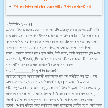
দীর্ঘ সময় জিকির করা থেকে ওজনে ভারী ৪ টি বাক্য ৩ বার পাঠ করা
_(তিরমিজি-(২০০২)।
উত্তম চরিত্রের সওয়াব ওজনে সবচেয়ে বেশি ভারী হওয়ার রহস্য আরেকটি হাদিস
হতে জানা যায়। সে হাদিসে উত্তম চরিত্রের সওয়াবের পরিমাণ বর্ণনা করা হয়েছে।
একজন ব্যক্তি সারা দিন রোজা পালন করে ও সারা রাত নফল নামাজ পড়ে যেরূপ
সওয়াব পায় আল্লাহ তায়ালা উত্তম চরিত্রের বদৌলতে সেরূপ সওয়াব দান
করেন। হজরত আয়েশা (রা.) হতে বর্ণিত, তিনি বলেন, আমি রাসুলুল্লাহ (সা.)-কে
বলতে শুনেছি, ❛নিশ্চয়ই মুমিন ব্যক্তি তার ভালো চরিত্রের মাধ্যমে দিনভর রোজা
পালনকারী ও রাতভর নামাজ আদায়কারীর মর্যাদা লাভ করতে
পারে।❜__________(আবু দাউদ-(৪৭৯৮)।
জান্নাতে মানুষের আমল অনুযায়ী সম্মানজনক জায়গায় অধিষ্ঠিত করা হবে। যার
আমল যত ভালো হবে সে তত বেশি সম্মানিত হবে। উত্তম চরিত্র এমন
ফজিলতপূর্ণ একটি নেক আমল রাসুলুল্লাহ (সা.) নিজে উত্তম চরিত্রবানদের জন্য
জান্নাতের সর্বোচ্চ স্থানে ঘরের জিম্মাদারি নিয়েছেন। এ সম্পর্কে হজরত আবু
উমামা (রা.) বলেন, রাসুলুল্লাহ (সা.) বলেছেন, ❛যে ব্যক্তি ন্যায়সঙ্গত হওয়া
সত্ত্বেও ঝ-গড়া পরিহার করবে আমি তার জন্য জান্নাতের বেষ্টনীর মধ্যে একটি ঘরের