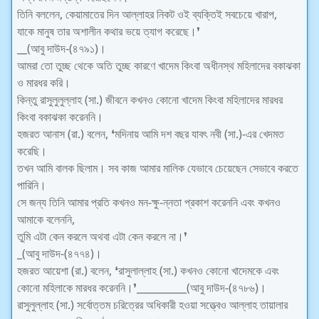
তিনি বললেন, কেয়ামাতের দিন আল্লাহর নিকট ওই ব্যক্তিই সবচেয়ে খারাপ,
যাকে মানুষ তার অশালীন কথার ভয়ে ত্যাগ করেছে।❜
__(আবু দাউদ-(৪৭৯১)।
আমরা তো তুচ্ছ থেকে অতি তুচ্ছ কারণে খাদেম কিংবা অধীনস্থ মহিলাদের বকাঝকা
ও মারধর করি।
কিন্তু রাসুলুলুল্লাহ (সা.) জীবনে কখনও কোনো খাদেম কিংবা মহিলাদের মারধর
কিংবা বকাঝকা করেননি।
হজরত আনাস (রা.) বলেন, ❛মদিনায় আমি দশ বছর যাবৎ নবী (সা.)-এর খেদমত
করেছি।
তখন আমি বালক ছিলাম। সব কাজ আমার মালিক যেভাবে চেয়েছেন সেভাবে করতে
পারিনি।
সে জন্য তিনি আমার প্রতি কখনও মন-ক্ষু-ন্নতা প্রকাশ করেননি এবং কখনও
আমাকে বলেননি,
তুমি এটা কেন করলে অথবা এটা কেন করলে না।❜
_(আবু দাউদ-(৪৭৭৪)।
হজরত আয়েশা (রা.) বলেন, ❛রাসুলাল্লাহ (সা.) কখনও কোনো খাদেমকে এবং
কোনো মহিলাকে মারধর করেননি।❜__________(আবু দাউদ-(৪৭৮৬)।
রাসুলুল্লাহ (সা.) সর্বোত্তম চরিত্রের অধিকারী হওয়া সত্ত্বেও আল্লাহ তায়ালার