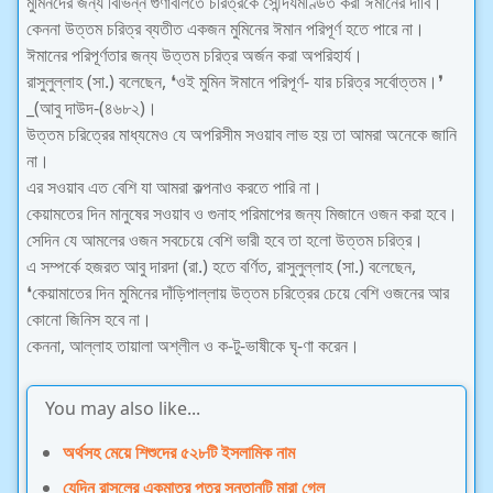
মুমিনদের জন্য বিভিন্ন গুণাবলিতে চরিত্রকে সৌন্দর্যমণ্ডিত করা ঈমানের দাবি।
কেননা উত্তম চরিত্র ব্যতীত একজন মুমিনের ঈমান পরিপূর্ণ হতে পারে না।
ঈমানের পরিপূর্ণতার জন্য উত্তম চরিত্র অর্জন করা অপরিহার্য।
রাসুলুল্লাহ (সা.) বলেছেন, ❛ওই মুমিন ঈমানে পরিপূর্ণ- যার চরিত্র সর্বোত্তম।❜
_(আবু দাউদ-(৪৬৮২)।
উত্তম চরিত্রের মাধ্যমেও যে অপরিসীম সওয়াব লাভ হয় তা আমরা অনেকে জানি
না।
এর সওয়াব এত বেশি যা আমরা কল্পনাও করতে পারি না।
কেয়ামতের দিন মানুষের সওয়াব ও গুনাহ পরিমাপের জন্য মিজানে ওজন করা হবে।
সেদিন যে আমলের ওজন সবচেয়ে বেশি ভারী হবে তা হলো উত্তম চরিত্র।
এ সম্পর্কে হজরত আবু দারদা (রা.) হতে বর্ণিত, রাসুলুল্লাহ (সা.) বলেছেন,
❛কেয়ামাতের দিন মুমিনের দাঁড়িপাল্লায় উত্তম চরিত্রের চেয়ে বেশি ওজনের আর
কোনো জিনিস হবে না।
কেননা, আল্লাহ‌ তায়ালা অশ্লীল ও ক-টু-ভাষীকে ঘৃ-ণা করেন।
You may also like...
অর্থসহ মেয়ে শিশুদের ৫২৮টি ইসলামিক নাম
যেদিন রাসূলের একমাত্র পুত্র সন্তানটি মারা গেল