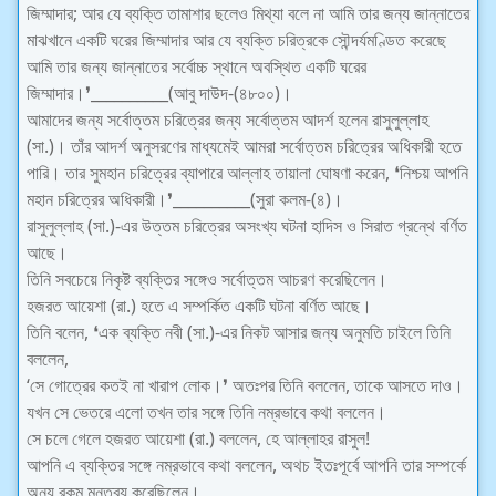
জিম্মাদার; আর যে ব্যক্তি তামাশার ছলেও মিথ্যা বলে না আমি তার জন্য জান্নাতের
মাঝখানে একটি ঘরের জিম্মাদার আর যে ব্যক্তি চরিত্রকে সৌন্দর্যমণ্ডিত করেছে
আমি তার জন্য জান্নাতের সর্বোচ্চ স্থানে অবস্থিত একটি ঘরের
জিম্মাদার।❜__________(আবু দাউদ-(৪৮০০)।
আমাদের জন্য সর্বোত্তম চরিত্রের জন্য সর্বোত্তম আদর্শ হলেন রাসুলুল্লাহ
(সা.)। তাঁর আদর্শ অনুসরণের মাধ্যমেই আমরা সর্বোত্তম চরিত্রের অধিকারী হতে
পারি। তার সুমহান চরিত্রের ব্যাপারে আল্লাহ তায়ালা ঘোষণা করেন, ❛নিশ্চয় আপনি
মহান চরিত্রের অধিকারী।❜__________(সুরা কলম-(৪)।
রাসুলুল্লাহ (সা.)-এর উত্তম চরিত্রের অসংখ্য ঘটনা হাদিস ও সিরাত গ্রন্থে বর্ণিত
আছে।
তিনি সবচেয়ে নিকৃষ্ট ব্যক্তির সঙ্গেও সর্বোত্তম আচরণ করেছিলেন।
হজরত আয়েশা (রা.) হতে এ সম্পর্কিত একটি ঘটনা বর্ণিত আছে।
তিনি বলেন, ❛এক ব্যক্তি নবী (সা.)-এর নিকট আসার জন্য অনুমতি চাইলে তিনি
বললেন,
‘সে গোত্রের কতই না খারাপ লোক।❜ অতঃপর তিনি বললেন, তাকে আসতে দাও।
যখন সে ভেতরে এলো তখন তার সঙ্গে তিনি নম্রভাবে কথা বললেন।
সে চলে গেলে হজরত আয়েশা (রা.) বললেন, হে আল্লাহর রাসুল!
আপনি এ ব্যক্তির সঙ্গে নম্রভাবে কথা বললেন, অথচ ইতঃপূর্বে আপনি তার সম্পর্কে
অন্য রকম মন্তব্য করেছিলেন।