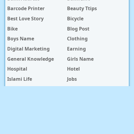
Barcode Printer
Beauty Ttips
Best Love Story
Bicycle
Bike
Blog Post
Boys Name
Clothing
Digital Marketing
Earning
General Knowledge
Girls Name
Hospital
Hotel
Islami Life
Jobs
Law Notes
Life Style
Love Caption
Love Story
Love Story Bangla
Mobile Phone
Online Earning
Recipe
Service Center
Software