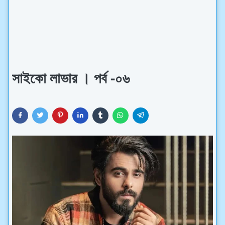
সাইকো লাভার । পর্ব -০৬