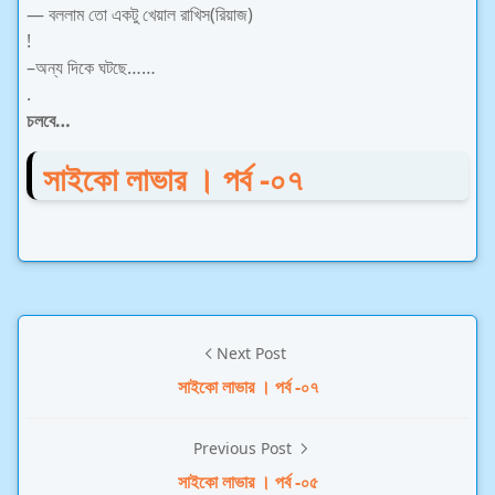
— বললাম তো একটু খেয়াল রাখিস(রিয়াজ)
!
–অন্য দিকে ঘটছে……
.
চলবে…
সাইকো লাভার । পর্ব -০৭
Next Post
সাইকো লাভার । পর্ব -০৭
Previous Post
সাইকো লাভার । পর্ব -০৫