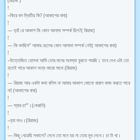
(রিয়াজ )
!
–কিরে বল দ্বিতীয় কি? (আকাশের বাবা)
!
— হ্যাঁ রে আকাশ কি কোন আলাদা সম্পর্ক ছিল?( রিয়াজ)
!
— কি বলছিস” আমার ছেলের কোন আলাদা সম্পর্ক নেই( আকাশের বাবা)
!
–উত্তেজিত হোসনা আমি তোর মনের অবস্থা বুঝতে পারছি। তবে দেখ এটা তো
হতেই পারে আকাশ অন্য কারো সাথে (রিয়াজ)
!
— রিয়াজ আর একটা কথা বলিস না আমার আকাশ কোনো খারাপ কাজ করতে পারে
না! (আকাশের বাবা)
!
— স্যার চা”’।(কেরানি)
!
–হ্যা দাও।(রিয়াজ)
!
— কিছু খেয়েছি সকালে? দেখে তো মনে হয় না তোর মুখ দেখে। চা টা খা।