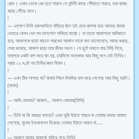
রোড। এখান থেকে বের হতে পারলে সে নন্দিনী কাছে পৌঁছাতে পারবে, তার বাবার
কাছে পৌঁছে যাবে।
!
— এতক্ষণ তিথি ব্যালকনিতে দাঁড়িয়ে ছিল দুই চোখ ঝাপসা হয়ে আসছে মাথার
ভেতরে কেমন যেন সব তালগোল পাকিয়ে যাচ্ছে। না তাকে আকাশকে আটকাতে
হবে, আকাশকে ছাড়া বাচতে পারবেনা আকাশ তাকে কত ভালোবেসে, আদর করছে,
সেবা করেছে, আকাশ ছাড়া তার জীবন অচল। সে ছুটে নামতে যায় শিড়ি দিয়ে,
তারপরে একটা ধাপ করে শব্দ হয়, চারদিকে অন্ধকার আর কিছু মনে নেই তিথির।
প্রায় ২২ ঘণ্টা পর তিথির জ্ঞান ফিরল।
!
— এখন ঠিক লাগছে মা? মাথার পিছন দিকটায় হাল করে লেগেছে আর কিছু হয়নি।
(কাকা)
!
— আমি কোথায়? আকাশ… আকাশ কোথায়(তিথি)
!
— তিথি মা কি করছো বলতো? এখন তুমি উঠতে পারবে না তোমার মাথায় আঘাত
লেগেছে, ঘুমের ইনজেকশন দিয়েছে তোমায় উঠতে পারবে না…..
!
— আকাশ আমার আকাশ( ঘুমিয়ে পড়ে তিথি)