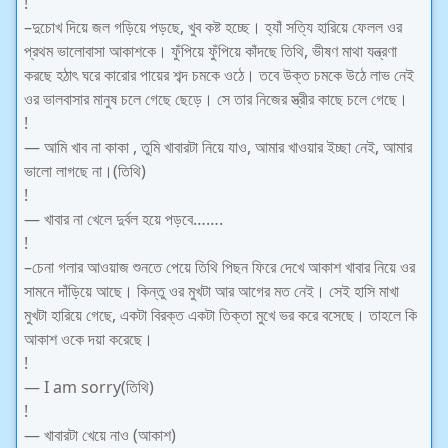
!
–দুচোখ দিয়ে জল গড়িয়ে পড়ছে, খুব কষ্ট হচ্ছে। হ্যাঁ সত্যি হারিয়ে ফেলল ওর
প্রথম ভালোবাসা আকাশকে। ফুঁপিয়ে ফুঁপিয়ে কাঁদছে তিথি, ভীষণ মাথা যন্ত্রণা
করছে হঠাৎ ঘরে কারোর পায়ের শব্দ চমকে ওঠে। তবে উক্ত চমকে উঠে লাভ নেই
ওর ভালবাসার মানুষ চলে গেছে ছেড়ে। সে তার নিজের স্ত্রীর কাছে চলে গেছে।
!
— আমি খাব না কাকা , তুমি খাবারটা নিয়ে যাও, আমার খাওয়ার ইচ্ছা নেই, আমার
ভালো লাগছে না।(তিথি)
!
— খাবার না খেলে দুর্বল হয়ে পড়বে…….
!
–চেনা গলার আওয়াজ শুনতে পেয়ে তিথি পিছন ফিরে দেখে আকাশ খাবার নিয়ে ওর
সামনে দাঁড়িয়ে আছে। কিন্তু ওর মুখটা আর আগের মত নেই। সেই হাসি মাখা
মুখটা হারিয়ে গেছে, একটা বিরক্ত একটা তিক্তা মুখে ভর করে বসেছে। তাহলে কি
আকাশ ওকে দয়া করেছে।
!
— I am sorry(তিথি)
!
— খাবারটা খেয়ে নাও (আকাশ)