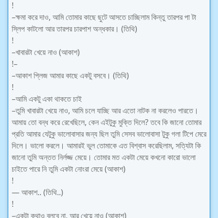
!
–ক্ষমা করে দাও, আমি তোমার কাছে ছুটে আসতে চাচ্ছিলাম কিন্তু তারপর পা টা
স্লিপ কাটলো আর তারপর চারপাশ অন্ধকার। (তিথি)
!
–খাবারটা খেয়ে নাও (আকাশ)
!–
–আকাশ প্লিজ আমার কাছে একটু বসবে। (তিথি)
!
–আমি একটু একা থাকতে চাই
–তুমি খাবারটা খেয়ে নাও, আমি চলে যাচ্ছি আর এতো নাটক না করলেও পারতে।
আমায় তো বন্ধ করে রেখেছিলে, কেন এইটুকু মুক্তি দিলে? তবে কি জানো তোমার
প্রতি আমার যেটুকু ভালোবাসার জন্য ছিল তুমি সেসব ভালোবাসা টুকু গলা টিপে মেরে
দিলে। ভালো করলে। আমারই ভুল তোমাকে এত বিশ্বাস করেছিলাম, সত্যিটা কি
জানো তুমি অন্তত নির্লজ্জ মেয়ে। তোমার মত একটা মেয়ে কখনো কারো ভালো
চাইতে পারে নি তুমি একটা নোংরা মেয়ে (আকাশ)
!
— আকাশ.. (তিথি..)
!
–একটা কথাও বলবে না, আর খেয়ে নাও (আকাশ)