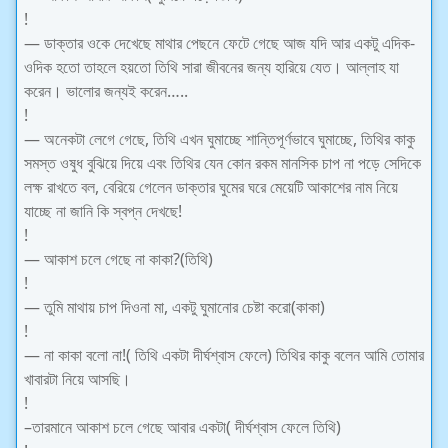
!
— ডাক্তার ওকে দেখেছে মাথার পেছনে ফেটে গেছে আজ যদি আর একটু এদিক-
ওদিক হতো তাহলে হয়তো তিথি সারা জীবনের জন্য হারিয়ে যেত। আল্লাহ যা
করেন। ভালোর জন্যই করেন…..
!
— অনেকটা লেগে গেছে, তিথি এখন ঘুমাচ্ছে শান্তিপূর্ণভাবে ঘুমাচ্ছে, তিথির কাকু
সমস্ত ওষুধ বুঝিয়ে দিয়ে এবং তিথির যেন কোন রকম মানসিক চাপ না পড়ে সেদিকে
লক্ষ রাখতে বল, বেরিয়ে গেলেন ডাক্তার ঘুমের ঘরে মেয়েটি আকাশের নাম নিয়ে
যাচ্ছে না জানি কি স্বপ্ন দেখছে!
!
— আকাশ চলে গেছে না কাকা?(তিথি)
!
— তুমি মাথায় চাপ দিওনা মা, একটু ঘুমানোর চেষ্টা করো(কাকা)
!
— না কাকা বলো না!( তিথি একটা দীর্ঘশ্বাস ফেলে) তিথির কাকু বলেন আমি তোমার
খাবারটা নিয়ে আসছি।
!
–তারমানে আকাশ চলে গেছে আবার একটা( দীর্ঘশ্বাস ফেলে তিথি)