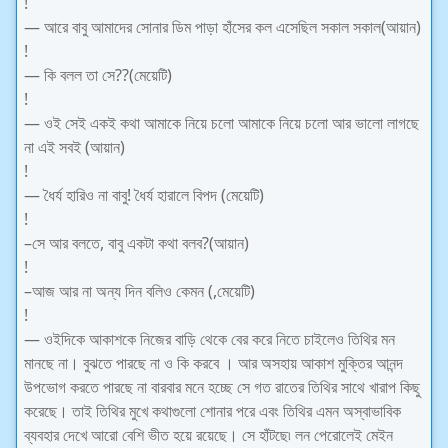
!
— আরে বাবু আমাদের সোনার ডিম পাড়া হাঁসের কল এসেছিল সকাল সকাল(আয়ান)
!
— কি বলল তা সে??(মেয়েটি)
!
— ওই সেই একই কথা আমাকে নিয়ে চলো আমাকে নিয়ে চলো আর ভালো লাগছে
না এই সবই (আয়ান)
!
— ধৈর্য হারিও না বাবু! ধৈর্য হারালে বিপদ (মেয়েটি)
!
–সে আর বলতে, বাবু একটা কথা বলব?(আয়ান)
!
–আজ আর না অন্য দিন বলিও কেমন (,মেয়েটি)
!
— ওইদিকে আকাশকে নিজের বাড়ি থেকে বের করে নিতে চাইলেও তিথির মন
মানছে না। বুঝতে পারছে না ও কি করবে । আর অসহায় আকাশ মুক্তির আনন্দ
উপভোগ করতে পারছে না বারবার মনে হচ্ছে সে গত রাতের তিথির সাথে খারাপ কিছু
করেছে। তাই তিথির মুখে কথাগুলো শোনার পরে এবং তিথির এমন অস্বাভাবিক
ব্যবহার দেখে আরো বেশি ভীত হয়ে রয়েছে। সে হাঁটছে৷ লন পেরোলেই মেইন