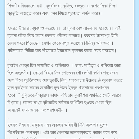
শিক্ষণীয় বিষয়গুলাে যথা : যুদ্ধবিদ্যা, কুস্তি, বক্তৃতা ও বংশতালিকা শিক্ষা
প্রভৃতি আয়ত্ত করেন এবং এসব বিষয়ে প্রাজ্ঞতা অর্জন করেন।
.
হজরত উমর রা, ব্যবসাও করেছেন। তা দ্বারা বেশ লাভবানও হয়েছেন। এই
ব্যবসা তাঁকে নিয়ে আসে মক্কার ধনীদের কাতারে। ব্যবসার উদ্দেশ্যে তিনি
যেসব শহরে গিয়েছেন, সেখান থেকে রপ্ত করেছেন বিভিন্ন অভিজ্ঞতা।
গ্রীষ্মকালে সিরিয়া আর শীতকালে ইয়ামেনে ব্যবসার কাজে সফর করতেন।
.
কুরাইশ গােত্র ছিল সম্মানিত ও অভিজাত । ভাষা, সাহিত্য ও বাগিতায় তারা
ছিল অতুলনীয়। কোনাে বিষয়ে নিজ গােত্রের গৌরবগাঁথা বর্ণনার প্রয়ােজন
দেখা দিলে প্রতিপক্ষের দোষত্রুটি, নিন্দা, সমালােচনা উচ্চকণ্ঠে প্রকাশ করতে
হলে কুরাইশরা তাদের মনােনীত দূত উমর ইবনুল খাত্তাবের শরণাপন্ন
হতাে।” যুক্তিতর্কে প্রাঞ্জল ভাষায় বাগ্মিতায় কুরাইশরা এমনিতে গােটা আরবে
বিখ্যাত। তাদের মধ্যে দূতিয়ালির মর্যাদায় অধিষ্ঠিত হওয়ার গৌরব ছিল
আসলেই সম্মানজনক এবং প্রশংসনীয় ।
.
হজরত উমর রা. মক্কার এমন একজন অধিবাসী যিনি অজ্ঞতার যুগেও
শিখেছিলেন লেখাপড়া। এটা তার শৈশবের জ্ঞানমনষ্কতার প্রমাণ বহন করে।