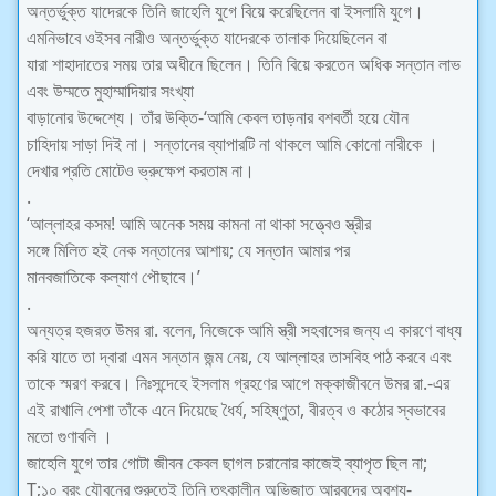
অন্তর্ভুক্ত যাদেরকে তিনি জাহেলি যুগে বিয়ে করেছিলেন বা ইসলামি যুগে।
এমনিভাবে ওইসব নারীও অন্তর্ভুক্ত যাদেরকে তালাক দিয়েছিলেন বা
যারা শাহাদাতের সময় তার অধীনে ছিলেন। তিনি বিয়ে করতেন অধিক সন্তান লাভ
এবং উম্মতে মুহাম্মাদিয়ার সংখ্যা
বাড়ানাের উদ্দেশ্যে। তাঁর উক্তি-‘আমি কেবল তাড়নার বশবর্তী হয়ে যৌন
চাহিদায় সাড়া দিই না। সন্তানের ব্যাপারটি না থাকলে আমি কোনাে নারীকে ।
দেখার প্রতি মােটেও ভ্রুক্ষেপ করতাম না।
.
‘আল্লাহর কসম! আমি অনেক সময় কামনা না থাকা সত্ত্বেও স্ত্রীর
সঙ্গে মিলিত হই নেক সন্তানের আশায়; যে সন্তান আমার পর
মানবজাতিকে কল্যাণ পৌছাবে।’
.
অন্যত্র হজরত উমর রা. বলেন, নিজেকে আমি স্ত্রী সহবাসের জন্য এ কারণে বাধ্য
করি যাতে তা দ্বারা এমন সন্তান জন্ম নেয়, যে আল্লাহর তাসবিহ পাঠ করবে এবং
তাকে স্মরণ করবে। নিঃসন্দেহে ইসলাম গ্রহণের আগে মক্কাজীবনে উমর রা.-এর
এই রাখালি পেশা তাঁকে এনে দিয়েছে ধৈর্য, সহিষ্ণুতা, বীরত্ব ও কঠোর স্বভাবের
মতাে গুণাবলি ।
জাহেলি যুগে তার গােটা জীবন কেবল ছাগল চরানাের কাজেই ব্যাপৃত ছিল না;
T;১০ বরং যৌবনের শুরুতেই তিনি তৎকালীন অভিজাত আরবদের অবশ্য-