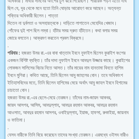
অধিকারী। মাথার সামনের অংশের চুল ঝরে গিয়েছিল। শারীরিক গড়ন এতাে দীর্ঘ
ছিল যে, দূর থেকে মনে হতাে তিনি ঘােড়ায় আরােহণ করে আছেন। অত্যন্ত
শক্তির অধিকারী ছিলেন। পাত্তা
দিতেন না দুর্বলতা ও অসহায়ত্বকে। দাড়িতে লাগাতেন মেহেদির খেজাব।
গোঁফের দুই পাশ ছিল লম্বা। হাঁটার সময় দ্রুত হাঁটতেন। কথা বলার সময়
জোরে বলতেন। আক্রমণ করতেন প্রবল বিক্রমে।
.
পরিবার :
হজরত উমর রা.-এর বাবা খাত্তাব ইবনে নুফাইল ছিলেন কুরাইশ বংশের
একজন বিশিষ্ট ব্যক্তি। তাঁর দাদা নুফাইল ইবনে আবদুল উজ্জার কাছে। কুরাইশের
লােকজন সালিসের বিচার নিতে আসত। তাঁর মায়ের নাম হানতামা বিনতে হাশিম
ইবনে মুগিরা। কথিত আছে, তিনি ছিলেন আবু জাহলের বােন। তবে অধিকাংশ
ইতিহাসবিদের মতে, তিনি ছিলেন হাশিমের মেয়ে অর্থাৎ আবু জাহল ইবনে হিশামের
চাচাতাে বােন।
হজরত উমর রা.-এর ছেলে-মেয়ে তেরজন। তাঁদের নাম-জায়দ আকবর,
জায়দ আসগর, আসিম, আবদুল্লাহ, আবদুর রহমান আকবর, আবদুর রহমান
আওসাত, আবদুর রহমান আসগর, ওবাইদুল্লাহ, ইয়াজ, হাফসা, রুকাইয়া, জায়নাব
ও ফাতিমা।
.
যেসব নারীকে তিনি বিয়ে করেছেন তাদের সংখ্যা তেরজন। এরমধ্যে ওইসব নারীও