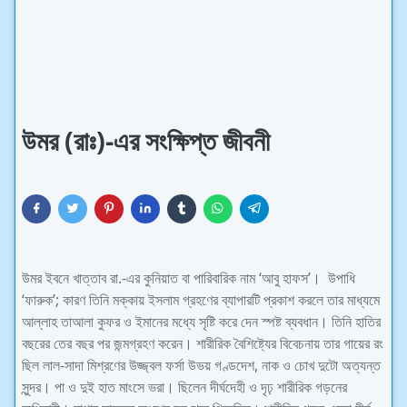
উমর (রাঃ)-এর সংক্ষিপ্ত জীবনী
উমর ইবনে খাত্তাব রা.-এর কুনিয়াত বা পারিবারিক নাম ‘আবু হাফস’। উপাধি
‘ফারুক’; কারণ তিনি মক্কায় ইসলাম গ্রহণের ব্যাপারটি প্রকাশ করলে তার মাধ্যমে
আল্লাহ তাআলা কুফর ও ইমানের মধ্যে সৃষ্টি করে দেন স্পষ্ট ব্যবধান। তিনি হাতির
বছরের তের বছর পর জন্মগ্রহণ করেন। শারীরিক বৈশিষ্ট্যের বিবেচনায় তার গায়ের রং
ছিল লাল-সাদা মিশ্রণের উজ্জ্বল ফর্সা উভয় গণ্ডদেশ, নাক ও চোখ দুটো অত্যন্ত
সুন্দর। পা ও দুই হাত মাংসে ভরা। ছিলেন দীর্ঘদেহী ও দৃঢ় শারীরিক গড়নের