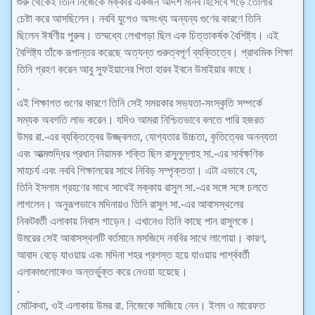
শুরু থেকেই তিনি নিজেকে মক্কার একজন আদর্শ মানব হিসেবে গড়ে তােলার
চেষ্টা করে আসছিলেন। নববি যুগেও অসংখ্য অন্যন্য গুণের কারণে তিনি
ছিলেন ঈর্ষণীয় পুরুষ। তম্মধ্যে লেখাপড়া ছিল এক চিত্তাকর্ষক বৈশিষ্ট্য। এই
বৈশিষ্ট্য তাঁকে রূপান্তর করেছে অত্যন্ত গুরুত্বপূর্ণ ব্যক্তিত্বে। প্রাথমিক শিক্ষা
তিনি গ্রহণ করেন আবু সুফইয়ানের পিতা হারব ইবনে উমাইয়ার কাছে।
.
এই শিক্ষাগত গুণের কারণে তিনি সেই সময়কার সভ্যতা-সংস্কৃতি সম্পর্কে
সম্যক অবগতি লাভ করেন। যদিও আমরা নিশ্চিতভাবে বলতে পারি হজরত
উমর রা.-এর ব্যক্তিত্বের উজ্জ্বলতা, যােগ্যতার উচ্চতা, কৃতিত্বের অনন্যতা
এবং আত্মশুদ্ধির প্রধান নিয়ামক শক্তি ছিল রাসুলুল্লাহ সা.-এর সার্বক্ষণিক
সাহচর্য এবং নববি শিক্ষালয়ের সাথে নিবিড় সম্পৃক্ততা। এটা এভাবে যে,
তিনি ইসলাম গ্রহণের সাথে সাথেই মক্কায় রাসুল সা.-এর সঙ্গে সঙ্গে চলতে
লাগলেন। অনুরূপভাবে মদিনায়ও তিনি রাসুল সা.-এর আবাসস্থলের
নিকটবর্তী এলাকায় নিবাস গাড়েন। এখানেও তিনি কাছে পান রাসুলকে।
উমরের সেই আবাসস্থলটি বর্তমানে মসজিদে নববির সাথে লাগােয়া। কারণ,
আবাদ বেড়ে যাওয়ায় এবং মদিনা শহর প্রশস্ত হয়ে যাওয়ায় পার্শ্ববর্তী
এলাকাগুলােকেও অন্তর্ভুক্ত করে নেওয়া হয়েছে।
.
মােটকথা, ওই এলাকায় উমর রা. নিজেকে সাজিয়ে নেন। ইলম ও মারেফত