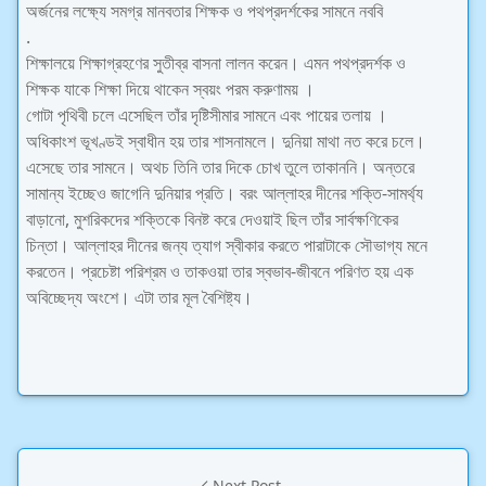
অর্জনের লক্ষ্যে সমগ্র মানবতার শিক্ষক ও পথপ্রদর্শকের সামনে নববি
.
শিক্ষালয়ে শিক্ষাগ্রহণের সুতীব্র বাসনা লালন করেন। এমন পথপ্রদর্শক ও
শিক্ষক যাকে শিক্ষা দিয়ে থাকেন স্বয়ং পরম করুণাময় ।
গােটা পৃথিবী চলে এসেছিল তাঁর দৃষ্টিসীমার সামনে এবং পায়ের তলায় ।
অধিকাংশ ভূখণ্ডই স্বাধীন হয় তার শাসনামলে। দুনিয়া মাথা নত করে চলে।
এসেছে তার সামনে। অথচ তিনি তার দিকে চোখ তুলে তাকাননি। অন্তরে
সামান্য ইচ্ছেও জাগেনি দুনিয়ার প্রতি। বরং আল্লাহর দীনের শক্তি-সামর্থ্য
বাড়ানাে, মুশরিকদের শক্তিকে বিনষ্ট করে দেওয়াই ছিল তাঁর সার্বক্ষণিকের
চিন্তা। আল্লাহর দীনের জন্য ত্যাগ স্বীকার করতে পারাটাকে সৌভাগ্য মনে
করতেন। প্রচেষ্টা পরিশ্রম ও তাকওয়া তার স্বভাব-জীবনে পরিণত হয় এক
অবিচ্ছেদ্য অংশে। এটা তার মূল বৈশিষ্ট্য।
উমর ইবনুল খাত্তাব (রাঃ) এর ১০০ ঘটনা
Next Post