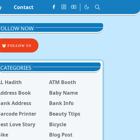
y
Contact
FOLLOW NOW
FOLLOW US
CATEGORIES
L Hadith
ATM Booth
ddress Book
Baby Name
Bank Address
Bank Info
arcode Printer
Beauty Ttips
est Love Story
Bicycle
ike
Blog Post