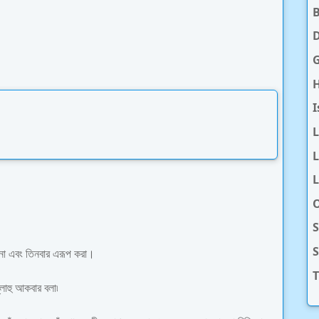
D
H
I
L
L
O
S
ানো এবং তিনবার এরূপ করা।
T
লাহু আকবার বলা৷