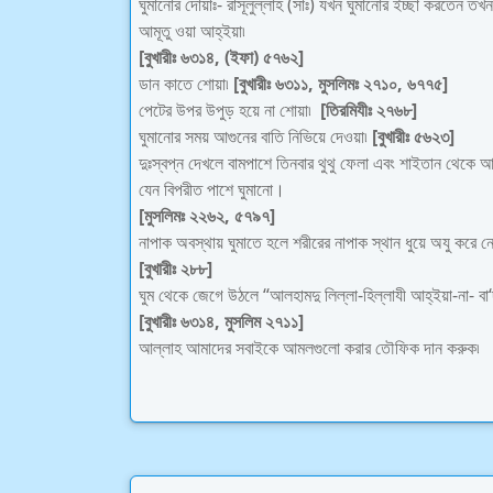
ঘুমানোর দোয়াঃ- রাসূলুল্লাহ (সাঃ) যখন ঘুমানোর ইচ্ছা করতেন তখন 
আমূতু ওয়া আহ্ইয়া৷
[বুখারীঃ ৬৩১৪, (ইফা) ৫৭৬২]
ডান কাতে শোয়া৷
[বুখারীঃ ৬৩১১, মুসলিমঃ ২৭১০, ৬৭৭৫]
পেটের উপর উপুড় হয়ে না শোয়া৷
[তিরমিযীঃ ২৭৬৮]
ঘুমানোর সময় আগুনের বাতি নিভিয়ে দেওয়া৷
[বুখারীঃ ৫৬২৩]
দুঃস্বপ্ন দেখলে বামপাশে তিনবার থুথু ফেলা এবং শাইতান থেকে আ
যেন বিপরীত পাশে ঘুমানো।
[মুসলিমঃ ২২৬২, ৫৭৯৭]
নাপাক অবস্থায় ঘুমাতে হলে শরীরের নাপাক স্থান ধুয়ে অযু করে নেয
[বুখারীঃ ২৮৮]
ঘুম থেকে জেগে উঠলে “আলহামদু লিল্লা-হিল্লাযী আহ্ইয়া-না- বা‘দ
[বুখারীঃ ৬৩১৪, মুসলিম ২৭১১]
আল্লাহ আমাদের সবাইকে আমলগুলো করার তৌফিক দান করুক৷