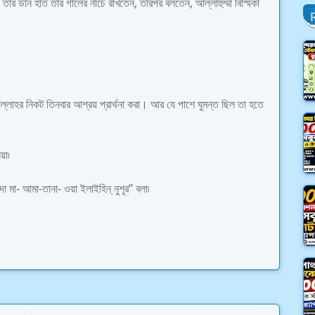
তাঁর ডান হাত তাঁর গালের নীচে রাখতেন, তারপর বলতেন, আল্লাহুম্মা বিস্মিকা
ল্লাহর নিকট তিনবার আশ্রয় প্রার্থনা করা। আর যে পাশে ঘুমন্ত ছিল তা হতে
়া৷
া মা- আমা-তানা- ওয়া ইলাইহিন্ নুশূর” বলা৷