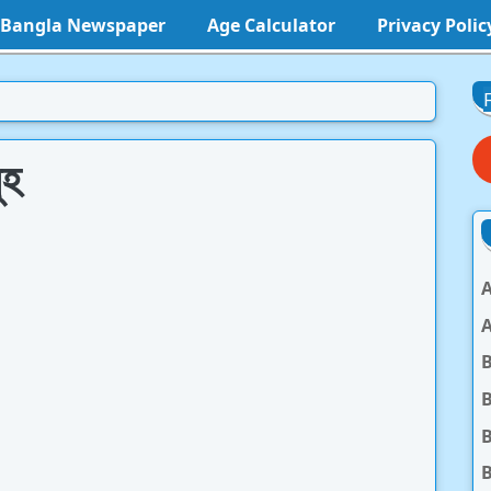
l Bangla Newspaper
Age Calculator
Privacy Polic
ুহ
A
A
B
B
B