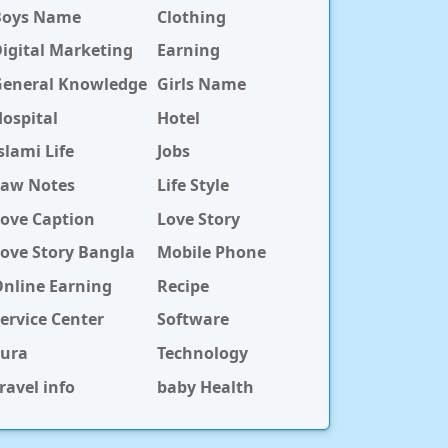
Boys Name
Clothing
igital Marketing
Earning
General Knowledge
Girls Name
ospital
Hotel
slami Life
Jobs
Law Notes
Life Style
ove Caption
Love Story
ove Story Bangla
Mobile Phone
nline Earning
Recipe
ervice Center
Software
Sura
Technology
ravel info
baby Health