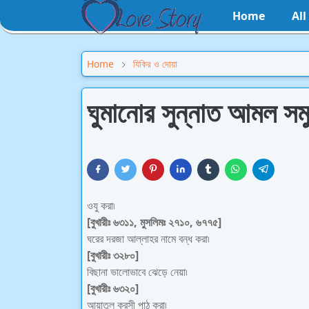
Home
Al
Home
যিকির ও দোয়া
ঘুমানোর সুন্নাত আমল সম
ওযু করা৷
[বুখারীঃ ৬৩১১, মুসলিমঃ ২৭১০, ৬৭৭৫]
ঘরের দরজা আল্লাহর নামে বন্ধ করা৷
[বুখারীঃ ৩২৮০]
বিছানা ভালোভাবে ঝেড়ে নেয়া৷
[বুখারীঃ ৬৩২০]
আয়াতুল কুরসী পাঠ করা৷