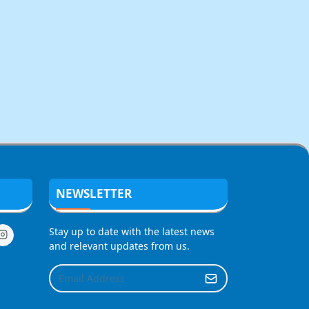
NEWSLETTER
Stay up to date with the latest news
and relevant updates from us.