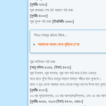
[বুখারীঃ ২৩১১]
সূরা বাকারার শেষ দুই আয়াত পাঠ করা৷
[বুখারীঃ ৪০০৮]
সূরা মুলক পাঠ করা৷
[তিরমিজীঃ ২৮৯০]
You may also like...
পরকালের আযাব থেকে মুক্তির দু'আ
সূরা কাফিরুন পাঠ করা৷
[আবু দাউদঃ ৫০৫৫, (ইফা) ৪৯৭১]
সূরা ইখলাস, সূরা ফালাক, সূরা নাস পাঠ করে দু’হাত একত্র
করে হাতে ফুঁক দিয়ে যতদূর সম্ভব সমস্ত শরীরে হাত বুলানো।
মাথা ও মুখ থেকে আরম্ভ করে দেহের সম্মুখ ভাগের উপর হাত বুল
[বুখারীঃ ৫০১৭]
৩৩ বার সুবহানাল্লাহ, ৩৩ বার আলহামদুলিল্লাহ, এবং ৩৪ বার আল্
[বুখারীঃ ৬৩১৮, ৩১১৩ (ইফা) ৪৯৭০, ৩৪৪০]