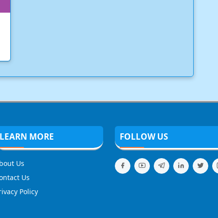
LEARN MORE
FOLLOW US
bout Us
ontact Us
rivacy Policy