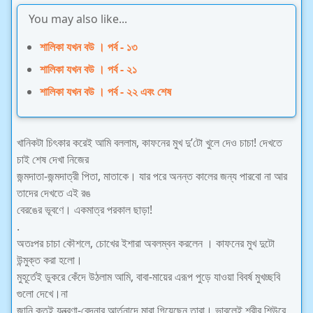
You may also like...
শালিকা যখন বউ । পর্ব - ১৩
শালিকা যখন বউ । পর্ব - ২১
শালিকা যখন বউ । পর্ব - ২২ এবং শেষ
খানিকটা চিৎকার করেই আমি বললাম, কাফনের মুখ দু’টো খুলে দেও চাচা! দেখতে
চাই শেষ দেখা নিজের
জন্মদাতা-জন্মদাত্রী পিতা, মাতাকে। যার পরে অনন্ত কালের জন্য পারবো না আর
তাদের দেখতে এই রঙ
বেরঙের ভূবণে। একমাত্র পরকাল ছাড়া!
.
অতঃপর চাচা কৌশলে, চোখের ইশারা অবলম্বন করলেন । কাফনের মুখ দুটো
উন্মুক্ত করা হলো।
মুহূর্তেই ডুকরে কেঁদে উঠলাম আমি, বাবা-মায়ের এরূপ পুড়ে যাওয়া বিবর্ষ মুখচ্ছবি
গুলো দেখে।না
জানি কতই যন্ত্রণা-বেদনার আর্তনাদে মারা গিয়েছেন তারা। ভাবলেই শরীর শিউরে