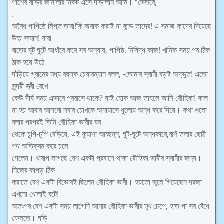
পাশের বাড়ির জানালার নিকট এসে দাঁড়ালাম আমি। “ভেতরে,
.
অবৈধ পাপিষ্ঠে লিপ্ত তারা!কি অবাক করাই না কান্ড তাদের! এ সমাজ কাদের দিয়েছে
উচ্চ সম্মান! যারা
রাতের ঘুট ঘুটে আধাঁরে করে সব অন্যায়, পাপিষ্ঠ, নিষিদ্ধ কাজ! খানিক সময় পর ঠিক
ঠাক হয়ে উঠে
দাঁড়িয়ে গ্রামের মধ্য বয়স্ক চেয়ারম্যান বলল, -তোমার স্বামী বড়ই অদ্ভুত! এতো
সুন্দরী স্ত্রী রেখে
কেউ দীর্ঘ সময় এভাবে প্রবাসে থাকে? যাই হোক আজ তাহলে আসি রৌহিকা! কাল
না হয় আবার আসবো সবার চোখকে অনায়াসে ধুলোয় অন্ধ করে দিয়ে। কথা গুলো
বলার পরপরই তিনি রৌহিকা ভাবীর ঘর
থেকে চুপি-চুপি বেড়িয়ে, এই কুয়াশা আচ্ছন্ন, ঘুট-ঘুটে অন্ধকারে,বাশঁ তলার ছোট্ট
পথ অতিক্রম করে চলে
গেলেন। খারাপ লাগছে বেশ একটা প্রবাসে থাকা রৌহিকা ভাবীর স্বামীর জন্য।
নিজের কাপড় ঠিক
করাতে বেশ একটা বিভোরই ছিলেন রৌহিকা ভাবী। হয়তো ভুলে গিয়েছেন দরজা
এখনো খোলাই বটে!
অতঃপর বেশ একটা সময় লাগেনি আমার রৌহিকা ভাবীর মুখ চেপে, হাত পা সব বেঁধে
ফেলতে। ঘড়ি