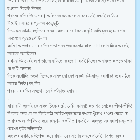
তিমির রাত্রি। যে রাত এতো সহজে কাটিবার নয়। শীতের সকাল,ভোরে ভোরে
রওয়ানা দিয়েছি নিজের
গ্রামের বাড়ির উদ্দেশ্যে। অফিসের বসকে ফোন করে সেই কখনই জানিয়ে
দিয়েছি।শান্তনা প্রকাশ করে,ছুটি
দিয়েছেন আমায়,বহুদিনের জন্য।অতএব বেশ কয়েক ঘন্টা অতিক্রম হওয়ার পর
অবশেষে গ্রামে পৌছিলাম
আমি।অতঃপর চাচার বাড়ির পথে গমন শুরু করলাম কারণ চাচা ফোন দিয়ে আগেই
আমাকে বলেছিলেন
বাবা-মা উভয়েরই লাশ তাদের বাড়িতে রয়েছে। যতই নিজের অনাবরত কাপতে থাকা
পা দু’টি সামনের
দিকে এগোচ্ছি ততই নিজেকে সামলানো বেশ একটা কষ্ট-সাধ্য ব্যাপারই হয়ে উঠছে
আমার নিকট।বহু দিন
পর চাচার বাড়ির সম্মুখে এসে উপস্থিত হলাম।
.
সারা বাড়ি জুড়েই কোলাহল,চিৎকার,চেঁচামেচি, কান্না! কত শত লোকের ভীড়া-ভীড়ি!
বিপদের সময় যে সব নিকট বর্তী আত্মীয়-স্বজনদের কখনো খুঁজেও পাওয়া যেতো না
তারাও আজ উপস্থিত হয়ে কান্নায় জর্জড়িত।কতই না অদ্ভুত সব ব্যাপার-স্যাপার
চোখের দৃষ্টির সন্নিকটে!
অতঃপর সবাইকে উপেক্ষা করে বাবা-মায়ের লাশের সম্মুখে এসেই শতশত ব্যথার