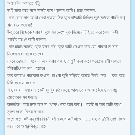
অমানবিক আঘাতে হাঁটু
দু’টি ভাজ করে সঙ্গে সঙ্গেই বসে পড়লাম আমি। চাচা বললেন,
-বাবা তোর লাশ দু’টো দেখা হয়তো ঠিক হবে না!আমি নিশ্চিত তুই সইতে পারবি না।
বাসার ভেতরে যা!
উত্তরে নিজেকে সবার সম্মুখে শক্ত-পোক্ত হিসেবে চিহ্নিত করে বেশ একটা
গম্ভীর কণ্ঠে আমি বললান,
-নাহ চাচা!যেমনই হোক যতই কষ্ট হোক আমি দেখবো আর তো পারবো না চাচা,
নিজের বাবা-মাকে চোখের
নয়নে দেখতে। হবে না আর বাবার এক হাত মুষ্টি বদ্ধ ভাবে ধরে,সোনালী সকালে
হাঁটাহাটি,পথা চলা।হয়তো
আর বলতেও পারবোনা কখনো, মা গো তুমি সত্যিই আমার নিকট সেরা। কেউ আর
মিষ্টি করে ডাকবে না
শাহরিয়ার। বলবে না কেউ সুমধুর কন্ঠ স্বরে, আজ তোর জন্য রেঁধেছি মন পছন্দ
মোতাবেক সব ধরনের
রান্না!রাগ করে রুমে বসে না থেকে খেতে আয় বাবা। পারছি না আর আমি ব্যথা
মুক্ত হতে! নিজেকে আর
ক্ষণে ক্ষণে কষ্ট-যন্ত্রণার নিকট বিলীন হতে আটকাতে। চাচার হাত দু’টো বেশ শক্ত
করে ধরে অশ্রুসিক্ত নয়নে