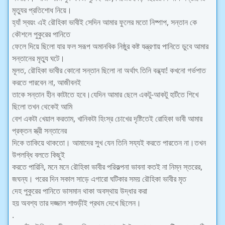
মৃত্যুর প্রতিশোধ নিয়ে।
হ্যাঁ স্বয়ং এই রৌহিকা ভাবীই সেদিন আমার ফুলের মতো নিষ্পাপ, সন্তান কে
কৌশলে পুকুরের পানিতে
ফেলে দিয়ে ছিলো যার ফল সরূপ অমানবিক নিষ্ঠুর কষ্ট যন্ত্রণায় পানিতে ডুবে আমার
সন্তানের মৃত্যু ঘটে।
মূলত, রৌহিকা ভাবীর কোনো সন্তান ছিলো না অর্থাৎ তিনি বন্ধ্যা! কখনো গর্ভপাত
করতে পারবেন না, আজীবনই
তাকে সন্তান হীন কাটাতে হবে।যেদিন আমার ছেলে একটু-আকটু হাটঁতে শিখে
ছিলো তখন থেকেই আমি
বেশ একটা খেয়াল করতাম, খানিকটা হিংস্র চোখের দৃষ্টিতেই রোহিকা ভাবী আমার
প্রক্তন স্ত্রী সন্তানের
দিকে তাকিয়ে থাকতো। আমাদের সুখ যেন তিনি সয্যই করতে পারতেন না।তখন
উপলব্ধি বলতে কিছুই
করতে পারিনি, মনে মনে রৌহিকা ভাবীর পরিকল্পনা ভাবনা কতই না নিম্ন স্তরের,
জঘন্য। পরের দিন সকাল সাড়ে এগারো ঘটিকার সময় রৌহিকা ভাবীর মৃত
দেহ পুকুরের পানিতে ভাসমান থাকা অবস্থায় উদ্ধার করা
হয় অবশ্য তার দজ্জাল শাশুড়ীই প্রথম দেখে ছিলেন।
.