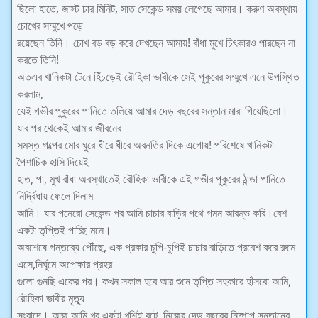
ছিলো হাতে, জাস্ট চার মিনিট, সাত সেকেন্ড সময় লেগেছে আমার। করুণ অবস্থায়
চোখের সম্মুখে পড়ে
রয়েছেন তিনি। চোখ বড় বড় করে দেখছেন আমায়! বাঁধা মুখে চিৎকারও পারছেন না
করতে তিনি!
অতএব খানিকটা টেনে হিঁচড়েই রৌহিকা ভাবীকে সেই পুকুরের সম্মুখে এনে উপস্থিত
করলাম,
যেই গভীর পুকুরের পানিতে তলিয়ে আমার দেড় বছরের সন্তান মারা গিয়েছিলো।
যার পর থেকেই আমার জীবনের
সমস্ত গল্পের মোর ঘুরে ধীরে ধীরে অবনতির দিকে এগোয়! পরিশেষে খানিকটা
পৈশাচিক হাসি দিয়েই
হাত, পা, মুখ বাঁধা অবস্থাতেই রৌহিকা ভাবীকে এই গভীর পুকুরের ঠান্ডা পানিতে
নির্দ্বিধায় ফেলে দিলাম
আমি। যার পনেরো সেকেন্ড পর আমি চাচার বাড়ির পথে গমন আরম্ভ করি।বেশ
একটা তৃপ্তিই পাচ্ছি মনে।
অবশেষে গন্তব্যে পৌঁছে, এক প্রকার চুপি-চুপিই চাচার বাড়িতে প্রবেশ করে রুমে
এসে,নির্ঘুমে অপেক্ষার প্রহর
গুলো গুনছি একের পর। কখন সকাল হবে আর শুনে তৃপ্তি সহকারে হাঁসবো আমি,
রৌহিকা ভাবীর মৃত্যু
সংবাদে। আজ আমি খুব একটা খুশিই বটে, নিজের দেড় বছরের নিষ্পাপ সন্তানের