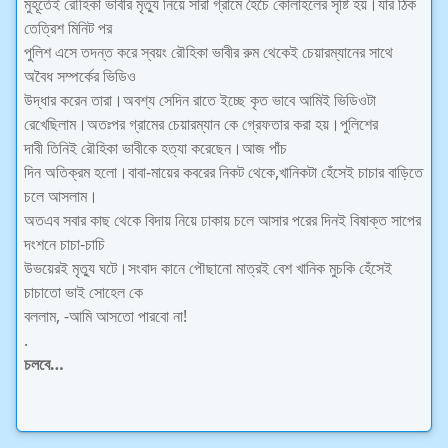
মুহূর্তেই রৌহিকা ভাবীর মৃত্যু নিয়ে সারা গ্রামে হৈচৈ কোলাহলের সৃষ্টি হয়।যার ঠিক
তেত্রিশ মিনিট পর
পুলিশ এসে তদন্ত করে স্বয়ং রৌহিকা ভাবীর রুম থেকেই চেয়ারম্যানের সাথে
অবৈধ সম্পর্কের ভিডিও
উদ্ধার করেন তারা।অবশ্য সেদিন রাতে ইচ্ছে কৃত ভাবে আমিই ভিডিওটা
রেখেছিলাম।অতঃপর গ্রামের চেয়ারম্যান কে গ্রেফতার করা হয়।পুলিশের
দাবী তিনিই রৌহিকা ভাবীকে হত্যা করেছেন।আজ পাঁচ
দিন অতিক্রম হলো।বাবা-মায়ের কবরের নিকট থেকে,খানিকটা হেঁসেই চাচার বাড়িতে
চলে আসলাম।
অতএব সবার কাছ থেকে বিদায় নিয়ে ঢাকায় চলে আসার পরের দিনই বিষাক্ত সাপের
দংশনে চাচা-চাচি
উভয়েরই মৃত্যু ঘটে।সংবাদ কানে পৌছানো মাত্রই বেশ খানিক মুচকি হেঁসেই
চাচাতো ভাই সোহেল কে
বললাম, -আমি আসতো পারবো না!
.
চলবে…