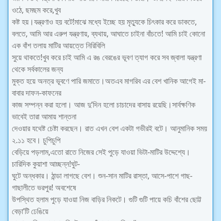
ওঠে, ছমছম করে,খুব
কষ্ট হয়।যন্ত্রণাও হয় বটে!মাঝে মধ্যে ইচ্ছে হয় মৃত্যুকে চিৎকার করে ডাকতে,
বলতে, আমি আর এরুপ যন্ত্রণায়, ব্যথায়, আঘাতে চাইনা বাঁচতে! আমি চাই কোনো
এক বাঁশ তলায় মাটির আয়ত্তে নিরিবিলি
সুয়ে থাকতে!খুব করে চাই আমি এ রঙ বেরঙের ভূবণ ত্যাগ করে সব জ্বালা যন্ত্রণা
থেকে সর্বকালের জন্য
মুক্ত হয়ে অনত্র ভূবণে পারি জমাতে।অতএব মাগরিব এর বেশ খানিক আগেই মা-
বাবার দাফন-কাফনের
কাজ সম্পন্ন করা হলো। আজ দু’দিন হলো চাচাদের বাসায় রয়েছি।সার্বক্ষণিক
ভাবেই তারা আমায় শান্তনা
দেওয়ার যথেষ্ট চেষ্টা করছেন। রাত এখন বেশ একটা গভীরই বটে। আনুমানিক সময়
২.১১ হবে। চুপিচুপি
বেড়িয়ে পড়লাম,এতো রাতে নিজের সেই পুড়ে যাওয়া ভিটা-মাটির উদ্দেশ্যে।
চারিদিক কুয়াশা আচ্ছন্ন!ঘুট-
ঘুটে অন্ধকার। ঠান্ডা লাগছে বেশ। শুন-সান মাটির রাস্তা, আসে-পাশে গাছ-
গাছালীতে ভরপুর! অবশেষে
উপস্থিত হলাম পুড়ে যাওয়া নিজ বাড়ির নিকটে। গুটি গুটি পায়ে কচি বাঁশের ছোট্ট
বেড়া’টি ঢেঙিয়ে