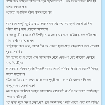
বিশেষ করে তোহফা ম্যাডামের ছোট্ট ছেলেটার সঙ্গে। তার দিকে তাকালে মনে হয়
আমার হৃদয়ের ক্ষত
গুলোতে প্রশান্তির তীব্র বাতাস বয়ে যায়।
.
পরান যেন সম্পূর্ণ জুড়িয়ে যায়, সন্তান হারানোর শত-শত ব্যথা কেনো জানি না
শুকিয়ে যায়।আজ তোহফা ম্যাডামের
ছেলের জন্মদিন।অনেকেই উপস্থিত হয়েছে।তার সাথে আমিও।কেক কাটার পর
যখন আমার অফিসের বস
এনাউন্সমেন্ট করে বলল,এগারো দিন পর একজন সুনাম-ধন্য ডাক্তারের সাথে তোহফা
ম্যাডামের বিয়ে
ঠিক হয়েছে তখন কেনো যেন আমার হাত থেকে কেক এর ছোট্ট টুকরোটা ফ্লোরে
পড়ে গিয়েছিলো।
ভালোবেসে কেঁকের প্রথম টুকরোটা আমার দিকেই এগিয়ে দিয়েছিলো ছেলেটা কিন্তু
ভাগ্যে সইলো না
সঠিক জানিনা কেনো তখন আমার হৃদয় পুড়ছিলো। ভেতরটা ঝলসে যাচ্ছিলো।
কিন্তু আমার কেনো এরূপ
যন্ত্রণা হচ্ছে,আমিতো তোহফা ম্যাডামকে ভালোবাসি না,এটা তো ভাবাও পাপ!তাহলে
কেনো এনাউন্সমেন্ট
শুনে ফাঁকা বুকে যন্ত্রণা,বেদনা,কষ্ট এসে ভরাট হচ্ছে? আমি কেনো এতো কষ্ট পাচ্ছি?