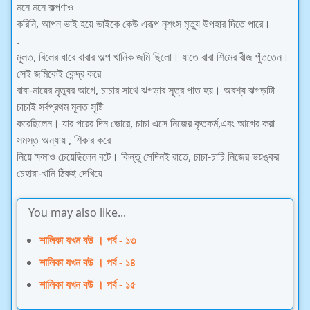
মনে মনে কল্পণাও
করিনি, আপন ভাই হয়ে ভাইকে কেউ এরূপ নৃশংস মৃত্যু উপহার দিতে পারে।
.
মূলত, বিলের ধারে বাবার অল্প খানিক জমি ছিলো। যাতে বাবা শিমের বীজ পুঁততেন।
সেই জমিকেই কেন্দ্র করে
বাবা-মায়ের মৃত্যুর আগে, চাচার সাথে ঝগড়ার সূত্র পাত হয়। অবশ্য ঝগড়াটা
চাচাই সর্বপ্রথম মূলত সৃষ্টি
করেছিলেন। যার পরের দিন ভোরে, চাচা এসে নিজের কৃতকর্ম,এবং আগের করা
সমস্ত অন্যায় , শিকার করে
নিয়ে ক্ষমাও চেয়েছিলেন বটে। কিন্তু সেদিনই রাতে, চাচা-চাচি নিজের ভয়ঙ্কর
চেহারা-খানি ঠিকই দেখিয়ে
You may also like...
শালিকা যখন বউ । পর্ব - ১৩
শালিকা যখন বউ । পর্ব - ১৪
শালিকা যখন বউ । পর্ব - ১৫