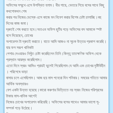
অফিসের সম্মুখে এসে উপস্থিত হলাম। ধীর পায়ে, ভেতরে গিয়ে বসের সাথে কিছু
কথপোকথন শেষ
করার পর নিজের ডেস্কে এসে কাজে মন নিবেশ করার বিশেষ চেষ্টা চালাচ্ছি।বহু
দিনের কাজ জমা।
দ্রুতই শেষ করতে হবে।অতএব অফিস ছুটির পড়ে অফিসের বস আমাকে স্পষ্ট
বলে দিয়েছেন, চোখের
অপারেশন টা দ্রুতই করাতে। যাতে আমি আজও না সূচক উত্তর প্রকাশ করেছি।
যার ফল সরূপ খানিকটা
পেশার দেওয়ারও নিখুঁত চেষ্টা করেছিলেন তিনি।কিন্তু তাতক্ষণিক অফিস থেকে
প্রস্থান আরম্ভ করেছিলাম।
এতো দিনে স্বয়ং আমিও প্রায়ই ভুলেই গিয়েছিলাম যে আমি এক চোখের দৃষ্টিবিহীন
। পরিশেষে ভাড়া
বাসায় চলে এসেছিলাম। আজ ছয় মাস পনেরো দিন শনিবার। সময়ের গতিতে আমার
আর্থিক অবস্থারও
বেশ একটা উন্নত হয়েছে।কারো করুণার ভিত্তিতে নয় স্বয়ং নিজের পরিশ্রমের
টাকায় মাস-খানিক আগেই
নিজের চোখের অপারেশন করিয়েছি। অফিসের বসের সাথেও আমার ভালো সু-
সম্পর্ক গড়ে উঠেছে।