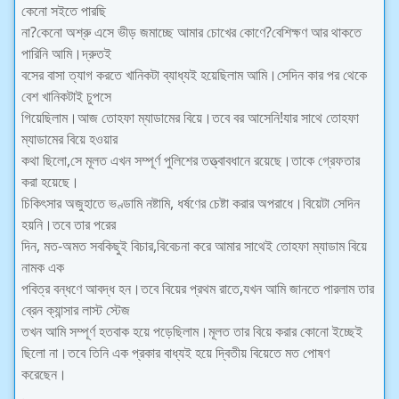
কেনো সইতে পারছি
না?কেনো অশ্রু এসে ভীড় জমাচ্ছে আমার চোখের কোণে?বেশিক্ষণ আর থাকতে
পারিনি আমি।দ্রুতই
বসের বাসা ত্যাগ করতে খানিকটা ব্যাধ্যই হয়েছিলাম আমি।সেদিন কার পর থেকে
বেশ খানিকটাই চুপসে
গিয়েছিলাম।আজ তোহফা ম্যাডামের বিয়ে।তবে বর আসেনি!যার সাথে তোহফা
ম্যাডামের বিয়ে হওয়ার
কথা ছিলো,সে মূলত এখন সম্পূর্ণ পুলিশের তত্ত্বাবধানে রয়েছে।তাকে গ্রেফতার
করা হয়েছে।
চিকিৎসার অজুহাতে ভণ্ডামি নষ্টামি, ধর্ষণের চেষ্টা করার অপরাধে।বিয়েটা সেদিন
হয়নি।তবে তার পরের
দিন, মত-অমত সবকিছুই বিচার,বিবেচনা করে আমার সাথেই তোহফা ম্যাডাম বিয়ে
নামক এক
পবিত্র বন্ধণে আবদ্ধ হন।তবে বিয়ের প্রথম রাতে,যখন আমি জানতে পারলাম তার
ব্রেন ক্যান্সার লাস্ট স্টেজ
তখন আমি সম্পূর্ণ হতবাক হয়ে পড়েছিলাম।মূলত তার বিয়ে করার কোনো ইচ্ছেই
ছিলো না।তবে তিনি এক প্রকার বাধ্যই হয়ে দ্বিতীয় বিয়েতে মত পোষণ
করেছেন।
.