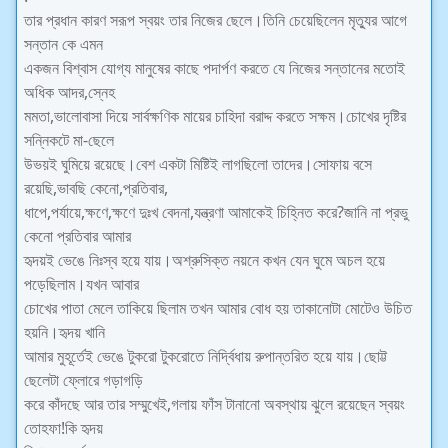
তার প্রধান কারণ সরূপ স্বয়ং তার নিজের ছেলে।তিনি চেয়েছিলেন মৃত্যুর আগে
সন্তান কে এমন
একজন বিশ্বাস যোগ্য মানুষের কাছে পদার্পণ করতে যে নিজের সন্তানের মতোই
অধিক আদর,স্নেহ
মমতা,ভালোবাসা দিয়ে সার্বক্ষণিক মায়ের চাহিদা বরাদ্দ করতে সক্ষম।চোখের দৃষ্টির
সন্নিকটে মা-ছেলে
উভয়ই ঘুমিয়ে রয়েছে।বেশ একটা মিষ্টিই লাগছিলো তাদের।সোফায় বসে
রয়েছি,ভাবছি কেনো,প্রতিবার,
ধাপে,পর্যায়ে,ক্ষণে,ক্ষণে দুঃখ বেদনা,যন্ত্রণা আমাকেই চিহ্নিত করে?জানি না প্রভু
কেনো প্রতিবার আমার
হৃদয়ই ভেঙে নিঃস্ব হয়ে যায়।অশ্রুসিক্ত নয়নে কখন যেন ঘুমে অচল হয়ে
পড়েছিলাম।যখন আবার
চোখের পাতা মেলে তাকিয়ে ছিলাম তখন আমার বোধ হয় তাকানোটা মোটেও উচিত
হয়নি।হৃদয় খানি
আমার মুহূর্তেই ভেঙে টুকরো টুকরোতে নির্দ্বিধায় রুপান্তরিত হয়ে যায়।ছোট্ট
ছেলেটা ফ্লোরে গড়াগড়ি
করে কাঁদছে আর তার সম্মুখেই,গলায় ফাঁস টানানো অবস্থায় ঝুলে রয়েছেন স্বয়ং
তোহফা!কি হৃদয়