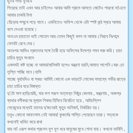
ছুটির সময় ফুরিয়ে
গিয়েছে তাই এখন আর চাইলেও আবার আমি গ্রামে আসতে মোটেও পারবো না!এতে
আমার চাকরি টানা
হেঁচড়ার সম্মুখে পড়ে যাবে। এমনিতেও অফিস থেকে এটা স্পষ্ট কন্ঠ স্বরে আমায়
বলে দেওয়া হয়েছে।
অতএব চাচাতো ভাই সোহেল আর তেমন কিছুই বলল না আমায়।নিরবে নিঃশব্দে
ফোনটা রেখে দেয়।
অতঃপর আমিও দ্রুততার সঙ্গে তৈরী হয়ে অফিসের উদ্দেশ্য গমন শুরু করি। চাচা
চাচির মৃত্যু সংবাদে
একদমই কষ্ট হচ্ছে না আমার!খানিকটা হলেও যন্ত্রণা হয়নি,আঘাত লাগেনি।বরং চো
তৃপ্তি পাচ্ছি মনে।হাসি
পাচ্ছে খুব!যদিও বা স্বয়ং আমিই কোনো এক ভাড়াটে লোকের সাহায্যে গভীর রাত্রে
চাচা চাচির ঘরে বিষাক্ত
দু’টো সাপ ছাড়িয়েছি, যার ফল সরূপ অত্যন্ত নিষ্ঠুর বেদনায় , যন্ত্রণায় , অজস্র
ব্যথার বশীকরণের মূখ্যম শিকার হিসিবে বিবেচিত হয়ে , আটচল্লিশ
সেকেন্ডের মধ্যেই তাদের দু’জনেরই মৃত্যু অনিবার্য, নির্ধারিত হয়।
তবুও কোনো আফসোস নেই আমার! কুকর্মের শাস্তি পেয়েছেন তারা। সত্যকে
কখনোই ধাবিত করে রাখা
যায় না! এরূপ কথার প্রচলন যুগ যুগ ধরে মানুষের মুখে শোনা যায়। কখনো ভাবিনি ,