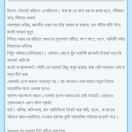
দিলেন।উভয়ই বাড়িতে এসেছিলেন। বাবা-মা কে নানা ধরণের কথার ছলে, বশীকরণ
করে, বিভিন্ন কায়দা
অবলম্বন করিয়া, জ্ঞানহীন করার পর তাঁরা আমার মা বাবাকে, ধান কাঁটার কাঁচি দিয়ে
জবাই করেন! মৃত্যু
নিশ্চিত করার পর বাড়িতে আগুনের সূত্রপাত ঘটিয়ে, ক্ষণে ক্ষণে, ধাপে, প্রতিটি পর্যায়
নিজেদের অভিনয়
নিখুঁত আঁকারে চালিয়েছেন। কোথাও কোনো খুঁত অবশিষ্ট রাখেননি উনারা! তবে কি
আশ্চর্য! আমি কি
করেই বা জানালাম? সেটাই তো রহস্য! কিছু মানুষ রয়েছে যারা বেশি সম্ভবত কোনো
সত্য দীর্ঘ সময়
একদমই চেপে রাখতে অব্যস্ত নয়। হয় আনমনে এসব ভাববে নতুবা নিজের
সহযোগির সাথে একবার হলেও
আলাপ-আলোচনা করবে।তেমনই হলেন আমার চাচা চাচি উভয়ই।এছাড়াও
গ্রামঅঞ্চলে এরূপ ঘটনা প্রায়ই
ঘটে। খানিক, জমি-জমা, রাগ প্রতিহিংসা নিয়েই মারা মারি, হত্যা , বা রাতের
আঁধারে আগুন জ্বালিয়ে দেওয়ার ব্যাপার খুবই স্বাভাবিক পর্যায়ের মধ্যেই পড়ে।
.
অতঃপর সব ভাবনার ইতি ঘটিয়ে অবশেষে