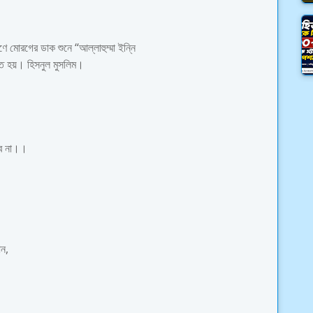
মোরগের ডাক শুনে “আল্লাহুম্মা ইন্নি
ে হয়। হিসনুল মুসলিম।
াবে না।।
আন,