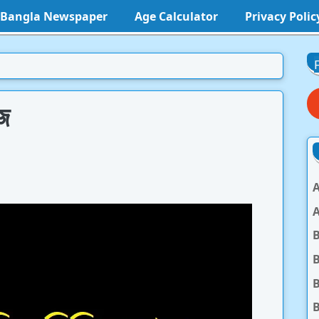
l Bangla Newspaper
Age Calculator
Privacy Polic
জ
A
A
B
B
B