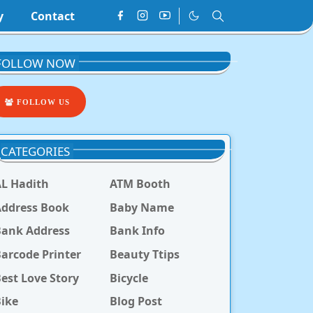
y
Contact
FOLLOW NOW
FOLLOW US
CATEGORIES
L Hadith
ATM Booth
ddress Book
Baby Name
Bank Address
Bank Info
arcode Printer
Beauty Ttips
est Love Story
Bicycle
ike
Blog Post