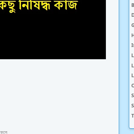
D
H
I
L
L
O
S
T
 ফেলে