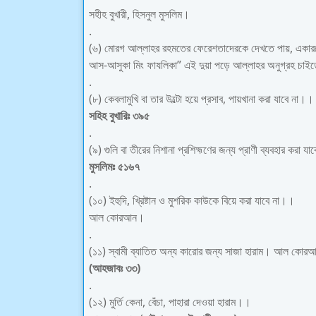
সহীহ বুখারী, হিসনুল মুসলিম।
.
(৬) মোরগ আল্লাহর রহমতের ফেরেশতাদেরকে দেখতে পায়, একারণে 
আস-আসুকা মিং ফাযলিকা” এই দুয়া পড়ে আল্লাহর অনুগ্রহ চাইত
.
(৮) কেবলামুখি বা তার উল্টো হয়ে প্রসাব, পায়খানা করা যাবে না।।
সহিহ বুখারিঃ ৩৯৫
.
(৯) গুলি বা তীরের নিশানা প্রশিহ্মণের জন্য প্রাণী ব্যবহার করা য
মুসলিমঃ ৫১৬৭
.
(১০) ইহুদি, খ্রিষ্টান ও মুশরিক কাউকে বিয়ে করা যাবে না।।
আল কোরআন।
.
(১১) স্বামী ব্যাতিত অন্য কারোর জন্য সাজা হারাম। আল কোর
(আহজাবঃ ৩৩)
.
(১২) মুর্তি কেনা, বেঁচা, পাহারা দেওয়া হারাম।।