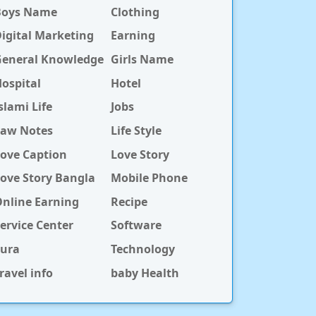
Boys Name
Clothing
igital Marketing
Earning
General Knowledge
Girls Name
ospital
Hotel
slami Life
Jobs
Law Notes
Life Style
ove Caption
Love Story
ove Story Bangla
Mobile Phone
nline Earning
Recipe
ervice Center
Software
Sura
Technology
ravel info
baby Health