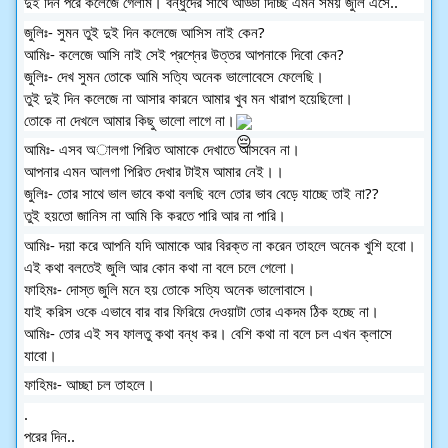
দুই দিন পরে কলেজে গেলাম। বন্ধুদের সাথে আড্ডা দিচ্ছি এমন সময় জুলি এসে..
জুলিঃ- সুমন তুই দুই দিন কলেজে আসিস নাই কেন?
আমিঃ- কলেজে আসি নাই সেই প্রশ্নের উত্তর আপনাকে দিবো কেন?
জুলিঃ- দেখ সুমন তোকে আমি সত্যি অনেক ভালোবেসে ফেলেছি। 
তুই দুই দিন কলেজে না আসার কারনে আমার খুব মন খারাপ হয়েছিলো। 
তোকে না দেখলে আমার কিছু ভালো লাগে না।
আমিঃ- এসব অালগা পিরিত আমাকে দেখাতে আসবেন না। 
আপনার এমন আলগা পিরিত দেখার টাইম আমার নেই।।
জুলিঃ- তোর সাথে ভাল ভাবে কথা বলছি বলে তোর ভাব বেড়ে যাচ্ছে তাই না?? 
তুই হয়তো জানিস না আমি কি করতে পারি আর না পারি।
আমিঃ- দয়া করে আপনি যদি আমাকে আর বিরক্ত না করেন তাহলে অনেক খুশি হবো।
এই কথা বলতেই জুলি আর কোন কথা না বলে চলে গেলো।
ফাহিমঃ- দোস্ত জুলি মনে হয় তোকে সত্যি অনেক ভালোবাসে। 
যাই করিস ওকে এভাবে বার বার ফিরিয়ে দেওয়াটা তোর একদম ঠিক হচ্ছে না।
আমিঃ- তোর এই সব ফালতু কথা বন্ধ কর। বেশি কথা না বলে চল এখন ক্লাসে 
যাবো। 
ফাহিমঃ- আচ্ছা চল তাহলে।
.
পরের দিন..