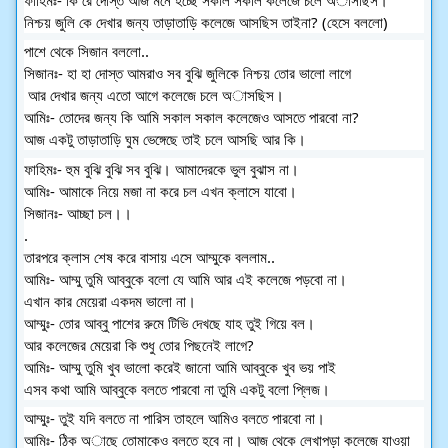
নিশ্চয় জুলি কে দেখার জন্য তাড়াতাড়ি কলেজে আসছিস তাইনা? (হেসে বললো)
পাশে থেকে সিজান বললো..
সিজানঃ- হা হা দোস্ত আমরাও সব বুঝি জুলিকে নিশ্চয় তোর ভালো লাগে
 আর দেখার জন্য এতো আগে কলেজে চলে অাসছিস।
আমিঃ- তোদের জন্য কি আমি সকাল সকাল কলেজেও আসতে পারবো না? 
আজ একটু তাড়াতাড়ি ঘুম ভেঙ্গেছে তাই চলে আসছি আর কি। 
ফাহিমঃ- হুম বুঝি বুঝি সব বুঝি। আমাদেরকে ভুল বুঝাস না।
আমিঃ- আমাকে নিয়ে মজা না করে চল এখন ক্লাসে যাবো। 
সিজানঃ- আচ্ছা চল।।
.
তারপরে ক্লাস শেষ করে বাসায় এসে আম্মুকে বললাম..
আমিঃ- আম্মু তুমি আব্বুকে বলো যে আমি আর এই কলেজে পড়বো না। 
এখান কার মেয়েরা একদম ভালো না।
আম্মুঃ- তোর আব্বু পাশের রুমে টিভি দেখছে যাহ তুই গিয়ে বল। 
আর কলেজের মেয়েরা কি শুধু তোর পিছনেই লাগে?
আমিঃ- আম্মু তুমি খুব ভালো করেই জানো আমি আব্বুকে খুব ভয় পাই 
এসব কথা আমি আব্বুকে বলতে পারবো না তুমি একটু বলো প্লিজ।
আম্মুঃ- তুই যদি বলতে না পারিস তাহলে আমিও বলতে পারবো না।
আমিঃ- ঠিক অাছে তোমাকেও বলতে হবে না। আজ থেকে লেখাপড়া কলেজে যাওয়া 