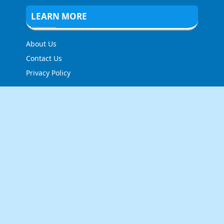
LEARN MORE
About Us
Contact Us
Privacy Policy
FOLLOW US
NEWSLETTER
Stay up to date with the latest news and relevant
updates from us.