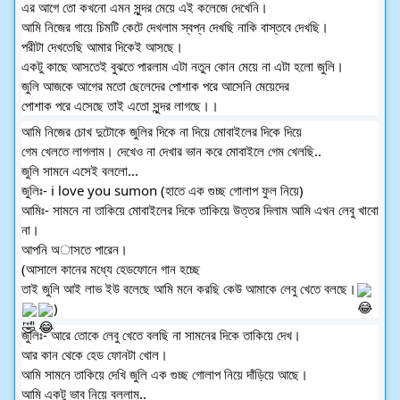
এর আগে তো কখনো এমন সুন্দর মেয়ে এই কলেজে দেখেনি। 
আমি নিজের গায়ে চিমটি কেটে দেখলাম স্বপ্ন দেখছি নাকি বাস্তবে দেখছি। 
পরীটা দেখতেছি আমার দিকেই আসছে। 
একটু কাছে আসতেই বুঝতে পারলাম এটা নতুন কোন মেয়ে না এটা হলো জুলি। 
জুলি আজকে আগের মতো ছেলেদের পোশাক পরে আসেনি মেয়েদের 
পোশাক পরে এসেছে তাই এতো সুন্দর লাগছে।।
আমি নিজের চোখ দুটোকে জুলির দিকে না দিয়ে মোবাইলের দিকে দিয়ে 
গেম খেলতে লাগলাম। দেখেও না দেখার ভান করে মোবাইলে গেম খেলছি..
জুলি সামনে এসেই বললো...
জুলিঃ- i love you sumon (হাতে এক গুচ্ছ গোলাপ ফুল নিয়ে)
আমিঃ- সামনে না তাকিয়ে মোবাইলের দিকে তাকিয়ে উত্তর দিলাম আমি এখন লেবু খাবো 
না। 
আপনি অাসতে পারেন। 
(আসালে কানের মধ্যে হেডফোনে গান হচ্ছে 
তাই জুলি আই লাভ ইউ বলেছে আমি মনে করছি কেউ আমাকে লেবু খেতে বলছে।
)
জুলিঃ- আরে তোকে লেবু খেতে বলছি না সামনের দিকে তাকিয়ে দেখ। 
আর কান থেকে হেড ফোনটা খোল।
আমি সামনে তাকিয়ে দেখি জুলি এক গুচ্ছ গোলাপ নিয়ে দাঁড়িয়ে আছে।
আমি একটু ভাব নিয়ে বললাম..