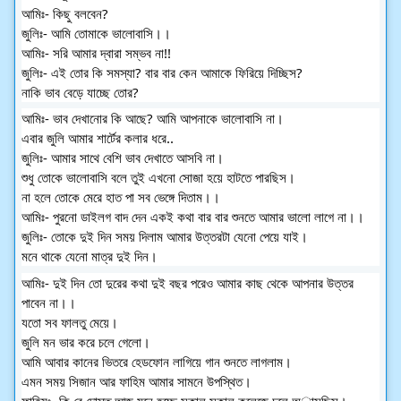
আমিঃ- কিছু বলবেন?
জুলিঃ- আমি তোমাকে ভালোবাসি।।
আমিঃ- সরি আমার দ্বারা সম্ভব না!!
জুলিঃ- এই তোর কি সমস্যা? বার বার কেন আমাকে ফিরিয়ে দিচ্ছিস? 
নাকি ভাব বেড়ে যাচ্ছে তোর?
আমিঃ- ভাব দেখানোর কি আছে? আমি আপনাকে ভালোবাসি না।
এবার জুলি আমার শার্টের কলার ধরে..
জুলিঃ- আমার সাথে বেশি ভাব দেখাতে আসবি না। 
শুধু তোকে ভালোবাসি বলে তুই এখনো সোজা হয়ে হাটতে পারছিস। 
না হলে তোকে মেরে হাত পা সব ভেঙ্গে দিতাম।।
আমিঃ- পুরনো ডাইলগ বাদ দেন একই কথা বার বার শুনতে আমার ভালো লাগে না।।
জুলিঃ- তোকে দুই দিন সময় দিলাম আমার উত্তরটা যেনো পেয়ে যাই। 
মনে থাকে যেনো মাত্র দুই দিন।
আমিঃ- দুই দিন তো দুরের কথা দুই বছর পরেও আমার কাছ থেকে আপনার উত্তর 
পাবেন না।।  
যতো সব ফালতু মেয়ে।
জুলি মন ভার করে চলে গেলো। 
আমি আবার কানের ভিতরে হেডফোন লাগিয়ে গান শুনতে লাগলাম। 
এমন সময় সিজান আর ফাহিম আমার সামনে উপস্থিত।
ফাহিমঃ- কি রে দোস্ত আজ মনে হচ্ছে সকাল সকাল কলেজে চলে অাসছিস। 