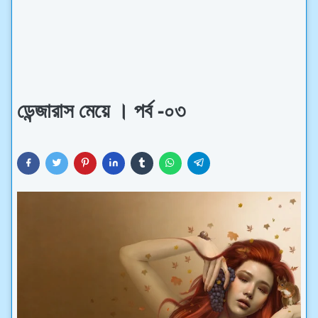
ডেন্জারাস মেয়ে । পর্ব -০৩