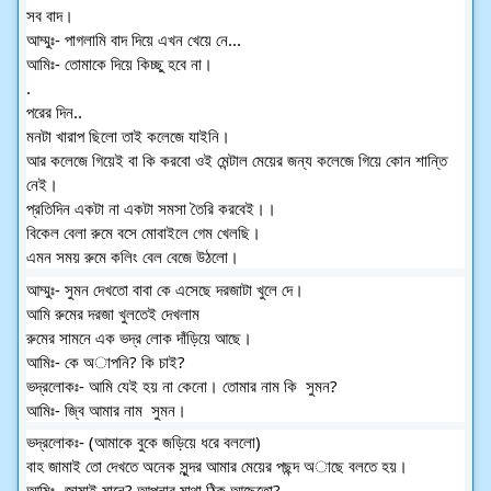
সব বাদ।
আম্মুঃ- পাগলামি বাদ দিয়ে এখন খেয়ে নে...
আমিঃ- তোমাকে দিয়ে কিচ্ছু হবে না।
.
পরের দিন..
মনটা খারাপ ছিলো তাই কলেজে যাইনি। 
আর কলেজে গিয়েই বা কি করবো ওই মেন্টাল মেয়ের জন্য কলেজে গিয়ে কোন শান্তি 
নেই। 
প্রতিদিন একটা না একটা সমসা তৈরি করবেই।। 
বিকেল বেলা রুমে বসে মোবাইলে গেম খেলছি। 
এমন সময় রুমে কলিং বেল বেজে উঠলো।
আম্মুঃ- সুমন দেখতো বাবা কে এসেছে দরজাটা খুলে দে।
আমি রুমের দরজা খুলতেই দেখলাম
রুমের সামনে এক ভদ্র লোক দাঁড়িয়ে আছে।
আমিঃ- কে অাপনি? কি চাই?
ভদ্রলোকঃ- আমি যেই হয় না কেনো। তোমার নাম কি  সুমন?
আমিঃ- জ্বি আমার নাম  সুমন।
ভদ্রলোকঃ- (আমাকে বুকে জড়িয়ে ধরে বললো) 
বাহ জামাই তো দেখতে অনেক সুন্দর আমার মেয়ের পছন্দ অাছে বলতে হয়।
আমিঃ- জামাই মানে? আপনার মাথা ঠিক আছেতো? 