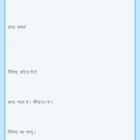
হৃদয়: খাবার!
.
নীলিমা: খাইয়ে দিন!
হৃদয়: পারব না। জীবনেও না।
নীলিমা: বড় আম্মু।