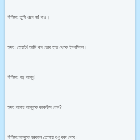
নীলিমা: তুমি খাবে না! খাও।
হৃদয়: হোয়াট! আমি খাব তোর হাত থেকে ইম্পসিবল।
নীলিমা: বড় আব্বু!
হৃদয়:আবার আব্বুকে ডাকছিস কেন?
নীলিমা:আম্মুকে ডাকলে তোমায় শুধু বকা দেবে।