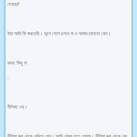
দেখছো!
ইয়া আমি কি করতেছি। ভুলে গেলে চলবে না ও আমার চাচাতো বোন।
হৃদয়: কিছু না
.
নীলিমা: ওহ্।
নীলিমা রুম থেকে বেরিয়ে গেল। আমি ফ্রেস হতে গেলাম। নীলিমা রুম থেকে বের