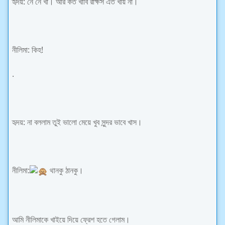
হৃদয়: নে নে খা। আর কত খাবি রাক্ষস এত খায় না।
নীলিমা: কিহ!
.
হৃদয়: না বললাম তুই ভালো মেয়ে খুব সুন্দর ভাবে খাস।
নীলিমা:
থানকু ঠানকু।
আমি নীলিমাকে খাইয়ে দিয়ে ফ্রেশ হতে গেলাম।