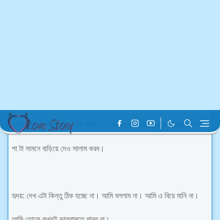
নীলিমা কথাগুলো শুনে রুম থেকে বের হয়ে গেল। কিছুক্ষণ পর একটা দা নিয়ে এসে
বলল:
নীলিমা: শরীয়ত মোতাবেক আজ থেকে তুমি আমার স্বামী আর আমি তোমার স্ত্রী।
সো,আজ থেকে তুমি শুধু আমার।
অন্য কাউকে ভালোবাসার কথা বললে এক কোপে ঘাড় থেকে মুন্ডুটা নামিয়ে দেব।
পা টা সামনে বাড়িয়ে দেও সালাম করব।
হৃদয়: দেখ এটা কিন্তু ঠিক হচ্ছে না। আমি বললাম না। আমি এ বিয়ে মানি না।
আমি তোকে কখনই ভালবাসতে পারব না।