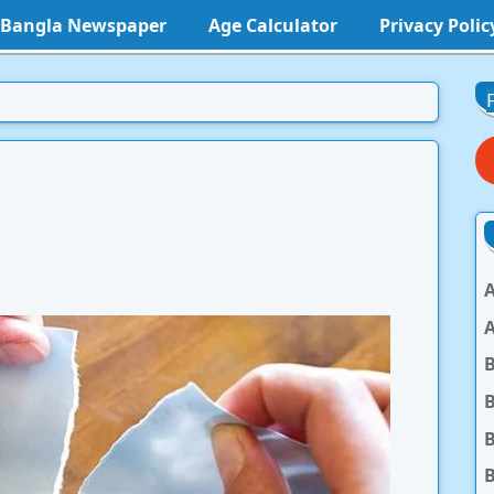
l Bangla Newspaper
Age Calculator
Privacy Polic
A
A
B
B
B