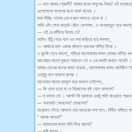
— হবে আমার প্রেয়সী? আমার মনের অসুখের ঔষধ? এই ছন্নছাড়া
এলোমেলো পাগলের মতো থাকা যাবেনা ।
কথা দিচ্ছি তোমার চোখে জল আসতে দেবো না ।
আমি এটা শোনা মাত্রই কেঁদে ফেললাম , ও অপ্রস্তুত হয়ে বললো
— এই রে কাঁদিয়ে দিলাম যে?
আমিও হাঁটু গেড়ে বসে ওর গলা জড়িয়ে ধরে বললাম_
— আজকে মাফ এরপর কাঁদালে ভয়ংকর শাস্তি দিবো ।
ও মুচকি হেসে বললো_ পবিত্র ভালোবাসার কসম তোমার শাস্তি ম
আনোয়ার সাহেব বুঝতে পারলেন তো ও ওর কথাটা রাখতে পারেনি ।
আমার চোখের জলের কারণ হয়েছে , ভালোবাসার কসম কেটেছিল শাস
এতটুকু বলে থামলো রুশরা ।
আনোয়ার সাহেব ব্যাকুল হয়ে জানতে চাইলেন_
— কি এমন হলো মা যে বিচ্ছেদের কষ্ট নেমে আসলো?
— হু বলবো তো । আপনি কি আমাকে একটু পানি খাওয়াতে পারবে
— অবশ্যই৷ মোখলেস? মোখলেস?
দারোয়ান দৌড়ে আসলো তার সাহেবের গলা শুনে , বিনীত ভঙ্গিতে 
” আজ্ঞে সাহেব?”
— ম্যাডামের জন্য পানি নিয়ে আসো?
— জ্বী সাহেব ।