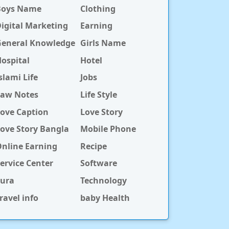
Boys Name
Clothing
igital Marketing
Earning
General Knowledge
Girls Name
ospital
Hotel
slami Life
Jobs
Law Notes
Life Style
ove Caption
Love Story
ove Story Bangla
Mobile Phone
nline Earning
Recipe
ervice Center
Software
Sura
Technology
ravel info
baby Health