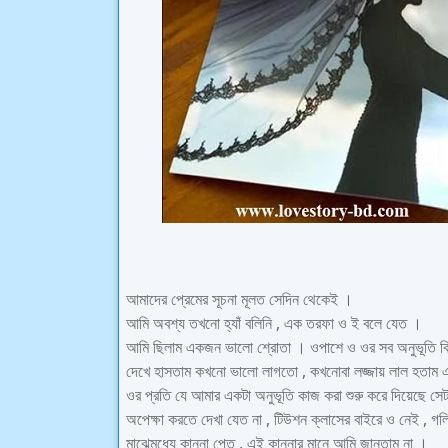
আমাদের প্রেমের সূচনা মূলত সেদিন থেকেই ।
আমি অবশ্য তখনো হ্যাঁ বলিনি , এক তরফা ও ই বলে যেত ।
আমি ছিলাম একজন ভালো শ্রোতা । ওপাশে ও ওর সব অনুভূতি বি
দেখে হাসতাম কখনো ভালো লাগতো , কখনোবা লজ্জায় লাল হতাম এ
ওর প্রতি যে আমার একটা অনুভূতি কাজ করা শুরু করে দিয়েছে সেটা
অপেক্ষা করতে দেখা যেত না , টিউশন ক্লাসের বাইরে ও নেই , গল
মাঝেমধ্যে কান্না পেত , এই কান্নার মানে আমি জানতাম না ।