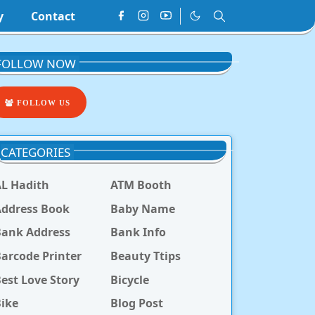
y
Contact
FOLLOW NOW
FOLLOW US
CATEGORIES
L Hadith
ATM Booth
ddress Book
Baby Name
Bank Address
Bank Info
arcode Printer
Beauty Ttips
est Love Story
Bicycle
ike
Blog Post