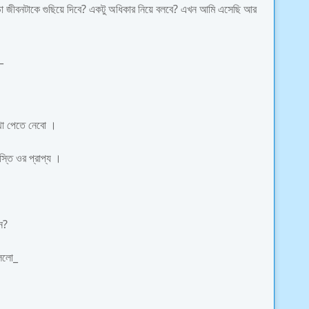
 জীবনটাকে গুছিয়ে দিবে? একটু অধিকার নিয়ে বলবে? এখন আমি এসেছি আর
_
াথা পেতে নেবো ।
্তি ওর প্রাপ্য ।
ন?
বললো_