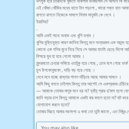
উৎসুক হয়ে চারিদিকে খুঁজতে থাকলাম ভাবছিলাম সে আসবে কি কর
এই খোঁজা খোঁজির মধ্যে হাতে টান পড়লো , কারো শক্ত হাত আমার
রাগতে রাগতে নিজেকে সামলে নিলাম মানুষটা কে দেখে ।
ইয়াসির?
.
আমি একই সাথে অবাক এবং খুশি হলাম ।
খুশির যুক্তিযুক্ত কারণ জানিনা কিন্তু মনে অন্যরকম এক আনন্দ
কোনো এক গলির মুখে নিয়ে গিয়ে সে আমার হাতটা ছেড়ে দিলো আমি
বিস্ময়ে মুখ হা হয়ে গেলো আমার ।
সুন্দরমতো চেহারা শুকিয়ে এতটুকু হয়ে গেছে , চোখ বসে গেছে ডার্
চুল উশকোখুষকো , দাড়ি বড় হয়ে গেছে ।
দেখে মনে হচ্ছে রাস্তার পাগল দাঁড়িয়ে আছে আমার সামনে ।
আমি কিছু বলতে চাইলাম কিন্তু তার আগেই সে একপ্রকার চেঁচিয়
— আমাকে তোমার মানুষ মনে হয় না? হ্যাঁহ্ প্রায় দু’মাস হলো 
জানি পড়ার চাপ কিন্তু আমাকে একটা বার বললে হতো না? হুট করে
যোগাযোগ করলে হতো?
তোমার বিরহে আমার মরণদশা এ কথা তো তুমি জানো , এত নিষ্ঠুর 
You may also like...