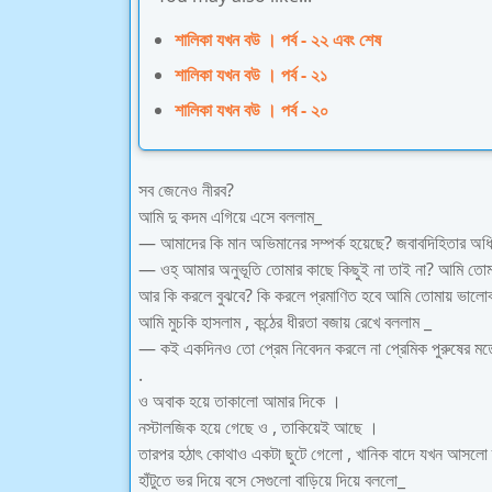
শালিকা যখন বউ । পর্ব - ২২ এবং শেষ
শালিকা যখন বউ । পর্ব - ২১
শালিকা যখন বউ । পর্ব - ২০
সব জেনেও নীরব?
আমি দু কদম এগিয়ে এসে বললাম_
— আমাদের কি মান অভিমানের সম্পর্ক হয়েছে? জবাবদিহিতার অ
— ওহ্ আমার অনুভূতি তোমার কাছে কিছুই না তাই না? আমি তোম
আর কি করলে বুঝবে? কি করলে প্রমাণিত হবে আমি তোমায় ভালোব
আমি মুচকি হাসলাম , কন্ঠের ধীরতা বজায় রেখে বললাম _
— কই একদিনও তো প্রেম নিবেদন করলে না প্রেমিক পুরুষের মত
.
ও অবাক হয়ে তাকালো আমার দিকে ।
নস্টালজিক হয়ে গেছে ও , তাকিয়েই আছে ।
তারপর হঠাৎ কোথাও একটা ছুটে গেলো , খানিক বাদে যখন আসলো 
হাঁটুতে ভর দিয়ে বসে সেগুলো বাড়িয়ে দিয়ে বললো_