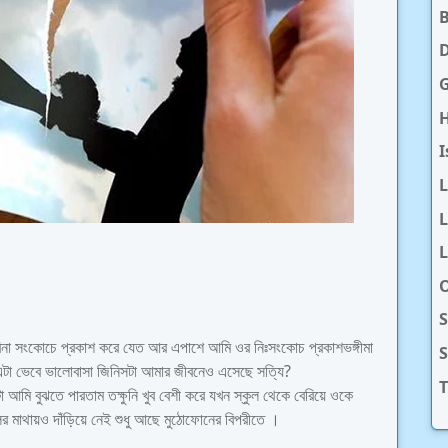
D
H
I
L
L
O
S
না সংকোচে প্রকাশ করে যেত আর এপাশে আমি ওর নিঃসংকোচ প্রকাশভঙ্গীমা
টা ভেবে ভালোবাসা জিনিসটা আমার জীবনেও এসেছে সত্যি?
T
 আমি বুঝতে পারতাম তক্ষুনি খুব বেশী করে যখন স্কুল থেকে বেরিয়ে ওকে
ির মাথায়ও দাঁড়িয়ে নেই শুধু আছে মুঠোফোনের বিপরীতে ।