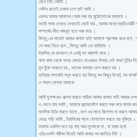
মেনে নিই সেটাই ।
সেদিন রাতেই ঢাকায় চলে যাই আমি ।
এরপর আবার আমাদের প্রেম শুরু হয় মুঠোফোনের মাধ্যমে ।
কতটা সময় দেখতে দেখতেই কেটে যায় , আমার মধ্যে ম্যাচিওরিটি
সম্পর্কের ভীত মজবুত হতে শুরু করে ।
কিন্তু এর মাঝেই আমার খালাত ভাই আমাকে প্রপোজ করে বসে , 
সে সময় নিতে বলে , কিন্তু আমি তো কমিটেড ।
ইয়াসির কে জানালে সে একটু মন খারাপই করে ।
খালা বাসা থেকে অন্য কোথাও যাওয়ারও উপায় নেই কারণ ইন্টার দ্ব
মুখ বুঁজে থাকতে হয় , অনেক সমস্যা ফেস করতে হয় ।
ভাইয়ার পাগলামি সহ্য করতে হয় কিন্তু সব কিছুর উর্ধ্বে, সব অশ
ও সাহস যোগায় আমাকে
.
আমি ঘুণাক্ষরেও কল্পনা করতে পারিনা আমার খালাত ভাই আমার ওপ
ও জেনে যায় সবটা , আমাকে ব্ল্যাকমেইল করতে শুরু করে বাসায় জ
মানসিক টর্চার করতে থাকে , বলে ওর সাথে রিলেশন না করলে আমার 
ভেঙে পড়ি আমি , ইয়াসিরের সাথে যোগাযোগ করতে হয় লুকিয়ে ।
তারপর একদিন মনে হয় নাহ্ আর লুকোবো না , যা হবার হবে!
এইচএসসি পরীক্ষা দিয়েই আমি বাসায় সব জানিয়ে দিই ।