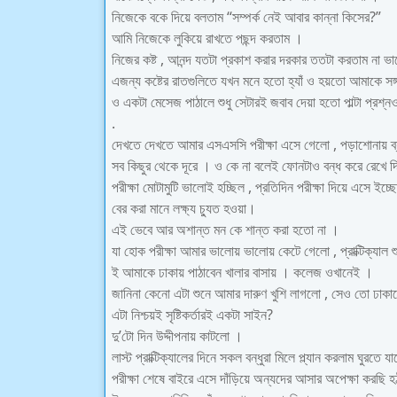
নিজেকে বকে দিয়ে বলতাম “সম্পর্ক নেই আবার কান্না কিসের?”
আমি নিজেকে লুকিয়ে রাখতে পছন্দ করতাম ।
নিজের কষ্ট , আনন্দ যতটা প্রকাশ করার দরকার ততটা করতাম না 
এজন্য কষ্টের রাতগুলিতে যখন মনে হতো হ্যাঁ ও হয়তো আমাকে স
ও একটা মেসেজ পাঠালে শুধু সেটারই জবাব দেয়া হতো পাল্টা প্রশ
.
দেখতে দেখতে আমার এসএসসি পরীক্ষা এসে গেলো , পড়াশোনায় ব
সব কিছুর থেকে দূরে । ও কে না বলেই ফোনটাও বন্ধ করে রেখে 
পরীক্ষা মোটামুটি ভালোই হচ্ছিল , প্রতিদিন পরীক্ষা দিয়ে এসে
বের করা মানে লক্ষ্য চ্যুত হওয়া।
এই ভেবে আর অশান্ত মন কে শান্ত করা হতো না ।
যা হোক পরীক্ষা আমার ভালোয় ভালোয় কেটে গেলো , প্রাক্টিক্যাল শু
ই আমাকে ঢাকায় পাঠাবেন খালার বাসায় । কলেজ ওখানেই ।
জানিনা কেনো এটা শুনে আমার দারুণ খুশি লাগলো , সেও তো ঢাক
এটা নিশ্চয়ই সৃষ্টিকর্তারই একটা সাইন?
দু’টো দিন উদ্দীপনায় কাটলো ।
লাস্ট প্রাক্টিক্যালের দিনে সকল বন্ধুরা মিলে প্ল্যান করলাম ঘু
পরীক্ষা শেষে বাইরে এসে দাঁড়িয়ে অন্যদের আসার অপেক্ষা করছি 