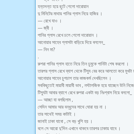
হন্তদন্ত হয়ে ছুটে গেলো দারোয়ান
দু মিনিটের মাথায় পানির গ্লাস নিয়ে হাজির ।
— রেখে যাও ।
— জ্বী ।
পানির গ্লাস রেখে চলে গেলো দারোয়ান ।
আনোয়ার সাহেব গ্লাসটা বাড়িয়ে দিয়ে বললেন_
— নিন মা?
.
রুশরা পানির গ্লাস হাতে নিয়ে তিন চুমুকে পানিটা শেষ করলো ।
তারপর গ্লাস রেখে ব্যাগ থেকে টিস্যু বের করে আলতো করে মুখটা
আনোয়ার সাহেব চুপচাপ তার কাজকর্ম দেখছিলেন ।
সবকিছুতেই মায়াবী মায়াবী ভাব , নস্টালজিক হয়ে যাচ্ছেন উনি নি
টিস্যুটা আবার ব্যাগে রেখে রুশরা একটা বড় নিঃশ্বাস নিয়ে বললো_
— আচ্ছা যা বলছিলাম ,
সেদিন আমার আর বন্ধুদের সাথে ঘোরা হয় না ।
তার সাথেই সময় কাটাই ।
জানাই ঢাকা যাবো , সে বড় খুশি হয় ।
বলে সে আরো দু’দিন এখানে থাকবে তারপর ঢাকায় যাবে ।