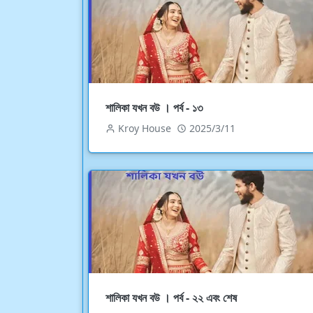
শালিকা যখন বউ । পর্ব - ১৩
Kroy House
2025/3/11
শালিকা যখন বউ । পর্ব - ২২ এবং শেষ