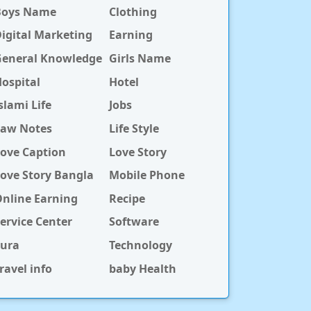
Boys Name
Clothing
igital Marketing
Earning
General Knowledge
Girls Name
ospital
Hotel
slami Life
Jobs
Law Notes
Life Style
ove Caption
Love Story
ove Story Bangla
Mobile Phone
nline Earning
Recipe
ervice Center
Software
Sura
Technology
ravel info
baby Health