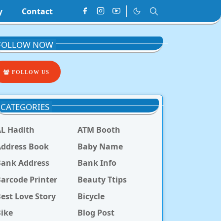
y
Contact
FOLLOW NOW
FOLLOW US
CATEGORIES
L Hadith
ATM Booth
ddress Book
Baby Name
Bank Address
Bank Info
arcode Printer
Beauty Ttips
est Love Story
Bicycle
ike
Blog Post