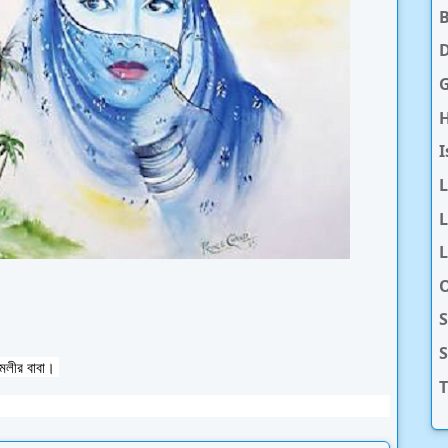
D
H
I
L
L
O
S
ামলীর বাবা। 
T