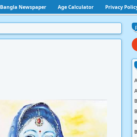
l Bangla Newspaper
Age Calculator
Privacy Polic
A
A
B
B
B