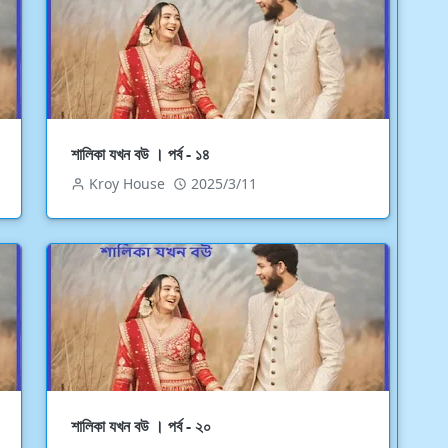
শালিকা যখন বউ । পর্ব - ১৪
Kroy House
2025/3/11
শালিকা যখন বউ । পর্ব - ২০