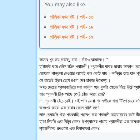
You may also like...
শালিকা যখন বউ । পর্ব - ১৩
শালিকা যখন বউ । পর্ব - ১৯
শালিকা যখন বউ । পর্ব - ১৭
আমার খুব ভয় করছে, বাবা। বাঁচাও আমাকে। ''
হাউমাউ করে কেঁদে উঠল শ্যামলী। শ্যামলীর বাবার মাথায় আকাশ ভে
মেয়েকে শান্তনা দেওয়ার আগেই কল কেটে যায়। অস্থির হয়ে যান শ্
সে রাতেই ট্রেন চেপে রওনা দেন ঢাকার উদ্দেশ্যে। 
অথচ মেয়ের শ্বশুরবাড়িতে মরা কান্না শুনে বুকটা মোচড় দিয়ে উঠে শ্য
তার শ্যামলী ঠিক আছে তো? বেঁচে আছে তো? 
না, শ্যামলী বেঁচে নেই। ওই পা'ষণ্ডরা শ্যামলীকে গলা টি'পে মেরে বাড
অতঃপর আরো এক বাবার কোল খালি হল! 
লাল বেনারসি পড়ে শশুরবাড়ি প্রবেশ করা শ্যামলী অত্যাচারের কষ্টে নী
হায়! নিয়তি এত নিষ্ঠুর কেন? উপন্যাসের পাতায় শ্যামলীরা এত অসহা
শ্যামলীদের গল্পগুলো এত বিষাদঘেরা কেন?