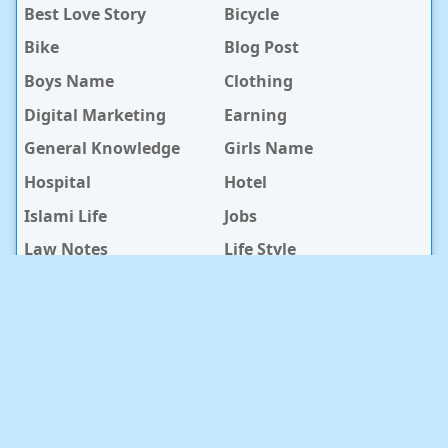
Best Love Story
Bicycle
Bike
Blog Post
Boys Name
Clothing
Digital Marketing
Earning
General Knowledge
Girls Name
Hospital
Hotel
Islami Life
Jobs
Law Notes
Life Style
Love Caption
Love Story
Love Story Bangla
Mobile Phone
Online Earning
Recipe
Service Center
Software
Sura
Technology