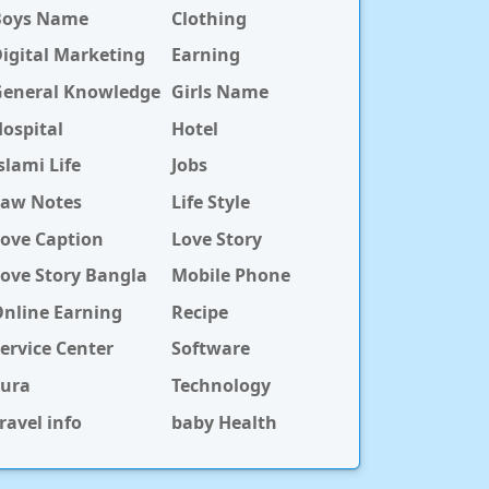
Boys Name
Clothing
igital Marketing
Earning
General Knowledge
Girls Name
ospital
Hotel
slami Life
Jobs
Law Notes
Life Style
ove Caption
Love Story
ove Story Bangla
Mobile Phone
nline Earning
Recipe
ervice Center
Software
Sura
Technology
ravel info
baby Health