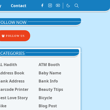
y
Contact
FOLLOW NOW
FOLLOW US
CATEGORIES
L Hadith
ATM Booth
ddress Book
Baby Name
Bank Address
Bank Info
arcode Printer
Beauty Ttips
est Love Story
Bicycle
ike
Blog Post