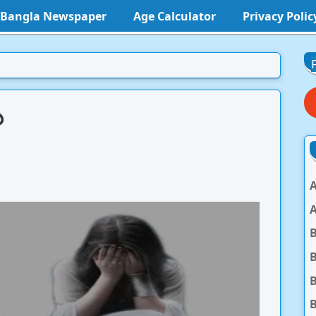
l Bangla Newspaper
Age Calculator
Privacy Polic
১
A
A
B
B
B