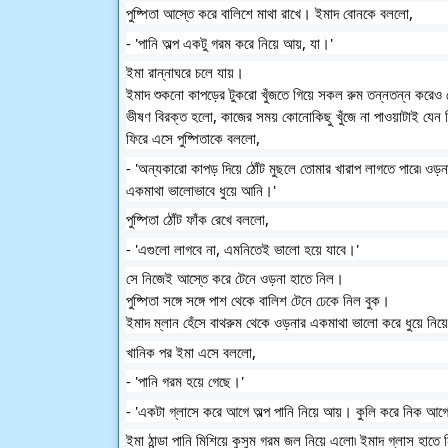
পুষ্পিতা আস্তে করে বালিশে মাথা রাখে। ইমাদ বোনকে বললো,
- 'পানি অল্প একটু গরম করে নিয়ে আয়, যা।'
ইমা রান্নাঘরে চলে যায়। 
ইমাদ শুকনো কাপড়ের টুকরো খুঁজতে গিয়ে সকল রুম তন্নতন্ন করেও
ভীষণ বিরক্ত হলো, কাজের সময় কোনোকিছু খুঁজে না পাওয়াটাই যেন
ফিরে এসে পুষ্পিতাকে বললো,
- 'অন্যকারো কাপড় দিয়ে ঠোঁট মুছলে তোমার খারাপ লাগতে পারে৷ ওড়না
একমাথা ভালোভাবে ধুয়ে আনি।'
পুষ্পিতা ঠোঁট ফাঁক রেখে বললো,
- 'এগুলো লাগবে না, এমনিতেই ভালো হয়ে যাবে।'
সে নিজেই আস্তে করে টেনে ওড়না হাতে নিল। 
পুষ্পিতা সঙ্গে সঙ্গে পাশ থেকে বালিশ টেনে ঢেকে নিল বুক। 
ইমাদ ম্লান হেঁসে বাথরুম থেকে ওড়নার একমাথা ভালো করে ধুয়ে নি
খানিক পর ইমা এসে বললো,
- 'পানি গরম হয়ে গেছে।'
- 'একটা গ্লাসে করে আগে অল্প পানি নিয়ে আয়। কুলি করে নিক আগে
ইমা ঠান্ডা পানি মিশিয়ে কুসুম গরম জল নিয়ে এলো৷ ইমাদ গ্লাস হাতে