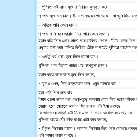
- 'পুষ্পিতা এই নাও, মুখে পানি নিয়ে কুলকুচা করো।'
পুষ্পিতা মুখে জল নিল। ইমাদ পালঙ্কের পাশের জানালা খুলে দিয়ে বল
- 'এদিকে পানি ফেলে দাও।'
পুষ্পিতা কুলি করে জানালা দিয়ে পানি ফেলে এলো। 
ইমাদ বাতি নিয়ে এবার ভালো করে তাকিয়ে দেখলো ঠোঁটের ভেতর দিকে 
ওড়নার মাথা গরম পানিতে ভিজিয়ে ঠোঁটে লাগাতেই পুষ্পিতা আর্তনাদ ক
- 'একটু ধৈর্য ধরো, মুছে নিলে ভালো হবে।'
পুষ্পিতা এবার বিছানা খামচে ধরে চোখবুজে রইল।
ইমাদ রক্ত ভালোভাবে মুছে দিয়ে বললো,
- 'ঘুমাও এখন, দিনে ডাক্তারকে বলে  ওষুধ আনতে হবে।'
ইমা পানি নিয়ে চলে যায়। 
ইমাদ ওড়না ভালো করে ঝেড়ে-ঝুড়ে আলনায় মেলে দিয়ে দরজা আঁটকে হ
খেয়াল হলো মেঝেতে আলাদা বিছানা করা এটা ইমা দেখেছে। 
কি ভাববে কে জানে! এটা নিয়ে এতো না ভেবে মেঝেতে শুয়ে পড়ে সে। 
পুষ্পিতা আহত ঠোঁট ফাঁক রাখার চেষ্টা করে বললো,
- 'প্লিজ বিছানায় আসো। আমাকে বিছানায় দিয়ে কেউ মেঝেতে থাকবে
এটা আমার খারাপ লাগছে।