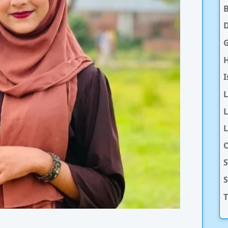
D
H
I
L
L
O
S
T