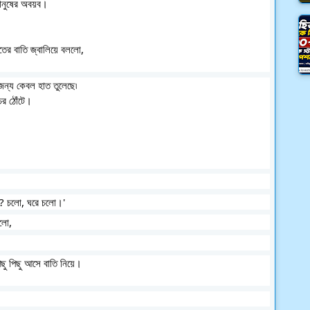
মানুষের অবয়ব। 
ের বাতি জ্বালিয়ে বললো,
র জন্য কেবল হাত তুলেছে৷ 
ের ঠোঁটে। 
ছে? চলো, ঘরে চলো।'
ললো,
িছু পিছু আসে বাতি নিয়ে। 