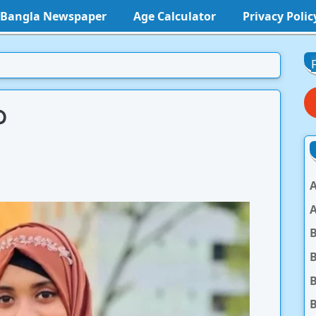
l Bangla Newspaper
Age Calculator
Privacy Polic
৩
A
A
B
B
B