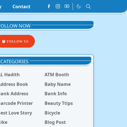
y
Contact
FOLLOW NOW
FOLLOW US
CATEGORIES
L Hadith
ATM Booth
ddress Book
Baby Name
Bank Address
Bank Info
arcode Printer
Beauty Ttips
est Love Story
Bicycle
ike
Blog Post