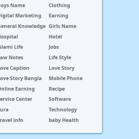
Boys Name
Clothing
igital Marketing
Earning
General Knowledge
Girls Name
ospital
Hotel
slami Life
Jobs
Law Notes
Life Style
ove Caption
Love Story
ove Story Bangla
Mobile Phone
nline Earning
Recipe
ervice Center
Software
Sura
Technology
ravel info
baby Health