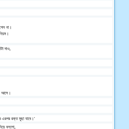
 পেল না। 
 নিয়ম। 
টা দাও, 
য়ে আসে।
৷ এরপর রক্ত মুছা যাবে।'
 নিয়ে বললো,