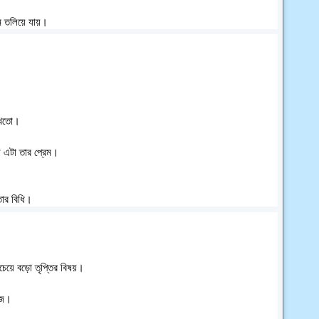
মে তলিয়ে যায়। 
েখতো। 
 এটা তার প্রেম।
তার বিধি। 
েয়ে বড়ো তৃপ্তির বিষয়। 
িজ। 