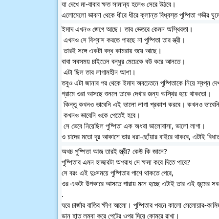
যা দেখে মা-বাবার ক্ষত সামান্য হলেও সেরে উঠবে। 
এলোমেলো ভাবনা থেকে ধীরে ধীরে ক্লান্ত বিধ্বস্ত পুষ্পিতা গভীর ঘু
ইমাদ এখনও জেগে আছে। তার ভেতরে কেমন অস্থিরতা।
 এখনও সে বিশ্বাস করতে পারছে না পুষ্পিতা তার স্ত্রী।
 তারই সঙ্গে একটা বদ্ধ কামরায় শুয়ে আছে। 
বাবা সবসময় চাইতেন বন্ধুর মেয়েকে বউ করে আনতে।
 এটা ছিল তার লাগামহীন আশা। 
তবুও এটা জানার পর থেকে ইমাদ অবচেতনে পুষ্পিতাকে নিয়ে স্বপ্ন দ
গ্রামে ওরা আসছে শুনলে তাকে দেখার জন্য অস্থির হয়ে থাকতো।
 কিন্তু কখনও ভাবেনি এই ভালো লাগা প্রকাশ করবে। কখনও ভাবেনি
 কখনও ভাবেনি ওকে পেতেই হবে।
 সে ভেবে নিয়েছিল পুষ্পিতা এক অধরা ভালোবাসা, ভালো লাগা। 
ও চাদের মতো দূর আকাশে তার ধরা-ছোঁয়ার বাইরে থাকবে, এটাই বিধা
অথচ পুষ্পিতা আজ তারই স্ত্রী? কেউ কি জানে? 
পুষ্পিতার এমন হাজারটা অপরাধ সে ক্ষমা করে দিতে পারে? 
সে বরং এই দুঃসময়ে পুষ্পিতার পাশে থাকতে পেরে, 
ওর একটা উপকারে আসতে পারায় মনে হচ্ছে এটাই তার এই জন্মের সবচ
.
ঘরে চার্জার বাতির ক্ষীণ আলো। পুষ্পিতার পরনে কালো সেলোয়ার-কাম
ডান হাত লম্বা করে পেটের ওপর দিয়ে কোমরে রাখা। 