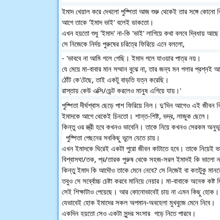
ইমাদ খেয়াল করে দেখলো পুষ্পিতা আজ শুরু থেকেই তার সঙ্গে কোনো
আগে তাকে 'ইমাদ ভাই' বলেই ডাকতো। 
এখন হয়তো শুধু 'ইমাদ' না-কি 'ভাই' লাগিয়ে কথা বলবে দ্বিধায় আছ
সে নিজেকে নির্দয় পুরুষের চরিত্রে ফিরিয়ে এনে বললো,
- 'ভাববে না আমি গলে গেছি। ইমাদ গলে যাওয়ার পাত্র নয়। 
যে মেয়ে মা-বাবার মান সম্মান বুঝে না, তার জন্য মন গলার প্রশ্নই 
ঠোঁট কে'টেছে, তাই একটু বাড়তি যত্ন করেছি। 
রাস্তায় কেউ এক্সি/ডেন্ট করলেও মানুষ এগিয়ে যায়।'
পুষ্পিতা দীর্ঘশ্বাস ছেড়ে পাশ ফিরিয়ে নিল। দু'দিন আগেও এই জীবন 
ইমাদকে আগে থেকেই চিনতো। শান্ত-শিষ্ট, ভদ্র, লাজুক ছেলে। 
কিন্তু ওর স্ত্রী হবে কখনও ভাবেনি। তাকে নিয়ে কখনও সেরকম অনুভ
  পুষ্পিতা পেছনের সবকিছু ভুলে যেতে চায়। 
এখন ইমাদকে ঘিরেই একটা পুরো জীবন কাটাতে হবে। তাকে নিয়েই ভ
বিশ্বাসঘা/তক, প্র/তারক পুরুষ থেকে সহজ-সরল ইমাদই কি ভালো 
কিন্তু ইমাদ কি আদৌও তাকে মেনে নেবে? সে নিজেই বা কতটুকু মানত
তবুও সে সর্ব্বোচ্চ চেষ্টা করবে মানিয়ে নেয়ার। মা-বাবাকে অনেক কষ্ট
সেই শিক্ষাটাও পেয়েছে। আর কোনোভাবেই চায় না এমন কিছু হোক।
যেভাবেই হোক ইমাদের সকল অপমান-অবহেলা মুখবুজে মেনে নিবে। 
একদিন হয়তো সেও একটা সুন্দর সংসার  গড়ে নিতে পারবে। 