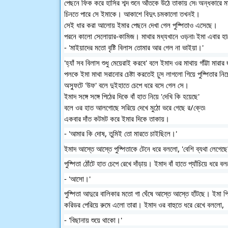
পেছনে ফিক করে হাসির শব্দ শুনে আঁতকে উঠে তাকায় সে৷ অন্ধকারে 
চিনতে পারে সে ইমাকে। আকাশে বিদুৎ চমকালো তখনই। 
সেই ধার করা আলোয় ইমার পেছনে দেখা গেল পুষ্পিতাও এসেছে। 
পরনে কালো সেলোয়ার-কামিজ। মাথার মধ্যখানে ওড়না৷ ইমা এবার হাত
- 'মাইয়াদের মতো বৃষ্টি বিলাস তোমার আর গেল না ভাইয়া।'
'হ্যাঁ সব বিলাস শুধু মেয়েরাই করবে' বলে ইমাদ ওর মাথায় গাঁট্টা মারা
পলকে ইমা মাথা সরানোর চেষ্টা করতেই ঢুস লাগলো গিয়ে পুষ্পিতার নিচ
অস্ফুটে 'উফ' বলে দুইহাতে চেপে ধরে বসে গেল সে। 
ইমাদ সঙ্গে সঙ্গে পিঠের দিকে বাঁ হাত নিয়ে 'দেখি কি হয়েছে' 
বলে ওর হাত আলগোছে সরিয়ে দেখে মুঠো ভরে গেছে র/ক্তে৷ 
একবার দাঁত কটমট করে ইমার দিকে তাকায়।
- 'আমার কি দোষ, তুমিই তো মারতে চাইছিলে।' 
ইমাদ আস্তে আস্তে পুষ্পিতাকে টেনে ধরে বললো, 'বেশি ব্যথা লেগে
পুষ্পিতা ঠোঁটে হাত চেপে রেখে দাঁড়ায়। ইমাদ বাঁ হাতে প্যাঁচিয়ে ধরে ব
- 'আসো।'
পুষ্পিতা আদুরে বালিকার মতো গা ঘেঁষে আস্তে আস্তে হাঁটছে। ইমা প
করিডর পেরিয়ে রুমে এলো তারা। ইমাদ ওর বাহুতে ধরে রেখে বললো, 
- 'বিছানায় শুয়ে থাকো।'