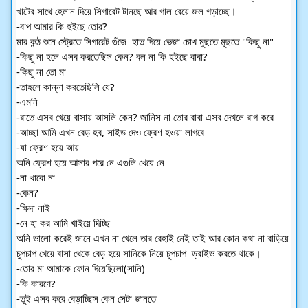
খাটের সাথে হেলান দিয়ে সিগারেট টানছে আর গাল বেয়ে জল গড়াচ্ছে।
-বাপ আমার কি হইছে তোর? 
মার কন্ঠ শুনে স্ট্রেতে সিগারেট গুঁজে  হাত দিয়ে ভেজা চোখ মুছতে মুছতে "কিছু না"
-কিছু না হলে এসব করতেছিস কেন? বল না কি হইছে বাবা?
-কিছু না তো মা
-তাহলে কান্না করতেছিলি যে?
-এমনি
-রাতে এসব খেয়ে বাসায় আসলি কেন? জানিস না তোর বাবা এসব দেখলে রাগ করে
-আচ্ছা আমি এখন বেড় হব, সাইড দেও ফ্রেশ হওয়া লাগবে
-যা ফ্রেশ হয়ে আয় 
অনি ফ্রেশ হয়ে আসার পরে নে এগুলি খেয়ে নে
-না খাবো না
-কেন?
-ক্ষিদা নাই
-নে হা কর আমি খাইয়ে দিচ্ছি
অনি ভালো করেই জানে এখন না খেলে তার রেহাই নেই তাই আর কোন কথা না বাড়িয়ে 
চুপচাপ খেয়ে বাসা থেকে বেড় হয়ে সানিকে নিয়ে চুপচাপ  ড্রাইভ করতে থাকে।
-তোর মা আমাকে ফোন দিয়েছিলো(সানি)
-কি কারণে?
-তুই এসব করে বেড়াচ্ছিস কেন সেটা জানতে