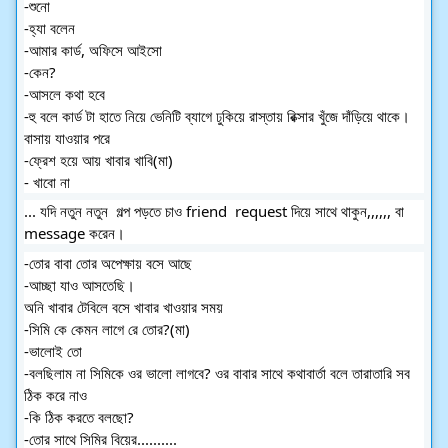
-শুনো
-হ্যা বলেন
-আমার কার্ড, অফিসে আইসো
-কেন?
-আসলে কথা হবে
-হু বলে কার্ড টা হাতে নিয়ে ভেনিটি ব্যাগে ঢুকিয়ে রাস্তায় রিক্সার খুঁজে দাঁড়িয়ে থাকে।
বাসায় যাওয়ার পরে
-ফ্রেশ হয়ে আয় খাবার খাবি(মা)
- খাবো না
... যদি নতুন নতুন  গল্প পড়তে চাও friend  request দিয়ে সাথে থাকুন,,,,,, বা  
message করেন।
-তোর বাবা তোর অপেক্ষায় বসে আছে
-আচ্ছা যাও আসতেছি।
অনি খাবার টেবিলে বসে খাবার খাওয়ার সময়
-সিমি কে কেমন লাগে রে তোর?(মা)
-ভালোই তো
-বলছিলাম না সিমিকে ওর ভালো লাগবে? ওর বাবার সাথে কথাবার্তা বলে তারাতারি সব 
ঠিক করে নাও
-কি ঠিক করতে বলছো?
-তোর সাথে সিমির বিয়ের.......... 