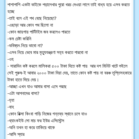
পাশাপাশি একটা ভাইকে পড়ালেখার পুরো খরচ দেওয়া লাগে তাই বাধ্য হয়ে এসব করতে 
হচ্ছে
-তাই বলে এই পথ বেছে নিয়েছো?
-এছাড়া আর কোন পথ ছিলো না
-কোন জায়গায় পার্টটাইম জব করলেও পারতে
-কম চেষ্টা করিনি
-ভবিষ্যৎ নিয়ে ভাবো না?
-এসব নিয়ে ভেবে মার মৃত্যুযন্ত্রণা সহ্য করতে পারবো না
-ওহ
- সারাদিন কষ্ট করলে মালিকরা ৫০০ টাকা দিতে কষ্ট পায়  আর দশ মিনিট খাটে শুইলে 
সেই পুরুষ-ই আবার ২০০০ টাকা দিয়া দেয়, তাতে কোন কষ্ট পায় না বরঞ্চ তৃপ্তিসহকারে 
টাকা হাতে দিয়ে দেয়।
-আচ্ছা এখন যাও আমার বাসা এসে পরছে
-এটা আপনাদের বাসা?
-হ্যা
-বাহ
-কোন রিক্সা কিংবা গাড়ি নিজের গন্তব্য স্থানে চলে যাও
-থ্যাংকইউ সো মাচ ফর ইউর এসিস্টেন্স
-অনি তখন হা করে তাকিয়ে থাকে
-আসি স্যার