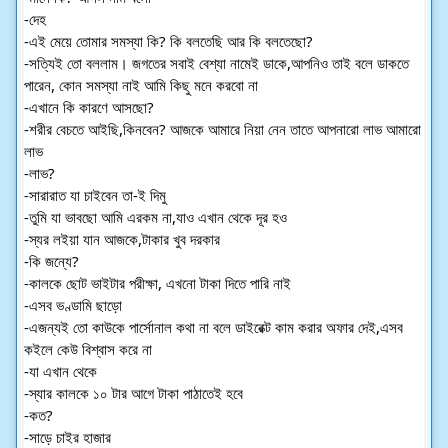
-দেহ
-এই মেয়ে তোমার সমস্যা কি? কি বলতেছি আর কি বলতেছো?
-সত্যিই তো বললাম। জগতের সবাই বেশ্যা নামেই ডাকে,আপনিও তাই বলে ডাকতে 
পারেন, কোন সমস্যা নাই আমি কিছু মনে করবো না
-এখানে কি কারণে আসছো?
-শরীর বেচতে আইছি,কিনবেন? আজকে আমারে নিয়া নেন তাতে আপনারো লাভ আমারো 
লাভ
-লাভ?
-সারারাত যা চাইবেন তা-ই দিমু
-তুমি যা ভাবছো আমি এরকম না,যাও এখান থেকে দূর হও
-স্যর লইয়া যান আজকে,টাকার খুব দরকার
-কি জন্যে?
-কালকে ছোট ভাইটার পরীক্ষা, এখনো টাকা দিতে পারি নাই
-এসব ভণ্ডামি ছাড়ো
-এজন্যই তো কাউকে পার্সোনাল কথা না বলে ডাইরেক্ট কাম করার অফার দেই,এসব 
কইলে কেউ বিশ্বাস করে না
-যা এখান থেকে
-স্যার কালকে ১০ টার আগে টাকা পাঠাতেই হবে
-কত?
-সাড়ে চাইর হাজার