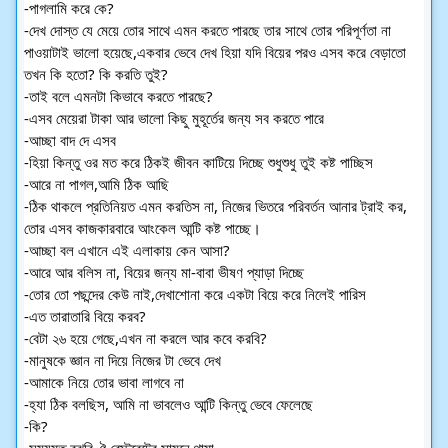
-পাগলামি করে কে?
-দেখ দোস্ত যে মেয়ে তোর সাথে এমন করতে পারছে তার সাথে তোর পরিপূর্ণতা না 
পাওয়াটাই ভালো হয়েছে,একবার ভেবে দেখ হিয়া যদি বিয়ের পরও এসব করে বেড়াতো 
তখন কি হতো? কি করতি তুই?
-তাই বলে এমনটা কিভাবে করতে পারছে?
-এসব মেয়েরা টাকা আর ভালো কিছু মুহূর্তের জন্য সব করতে পারে
-আচ্ছা বাদ দে এসব
-হিয়া কিন্তু ওর মত করে ঠিকই জীবন কাটিয়ে দিচ্ছে শুধুশুধু তুই কষ্ট পাচ্ছিস
-আরে না পাগল,আমি ঠিক আছি
-ঠিক থাকলে প্রতিনিয়ত এমন করতিস না, নিজের ভিতরে পরিবর্তন আনার ট্রাই কর, 
তোর এসব কাজকারবারে আংকেল আন্টি কষ্ট পাচ্ছে।
-আচ্ছা বল এখানে এই এলাকায় কেন আসা?
-আরে আর বলিস না, বিয়ের জন্য মা-বাবা ভীষণ প্যাড়া দিচ্ছে
-তোর তো পছন্দের কেউ নাই,দেখাশোনা করে একটা বিয়ে করে নিলেই পারিস
-এত তারাতারি বিয়ে করব?
-বেটা ২৬ হয়ে গেছে,এখন না করলে আর কবে করবি?
-মানুষকে জ্ঞান না দিয়ে নিজের টা ভেবে দেখ
-আমাকে নিয়ে তোর ভাবা লাগবে না
-হ্যা ঠিক বলছিস, আমি না ভাবলেও আন্টি কিন্তু ভেবে ফেলেছে
-কি?
-সময়মত বুঝবি,ঐ রেস্টুরেন্টের সামনে থামা