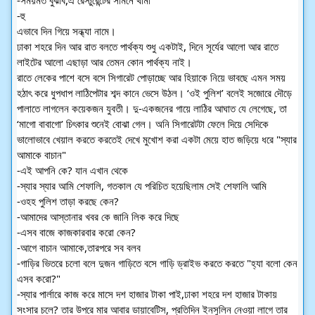
-হু
এভাবে দিন গিয়ে সন্ধ্যা নামে।
ঢাকা শহরে দিন আর রাত বলতে পার্থক্য শুধু একটাই, দিনে সূর্যের আলো আর রাতে 
লাইটের আলো এছাড়া আর তেমন কোন পার্থক্য নাই।
রাতে লেকের পাশে বসে বসে সিগারেট পোড়াচ্ছে আর হিয়াকে নিয়ে ভাবছে এমন সময় 
হঠাৎ করে ধুপধাপ লাঠিপেটার শব্দ কানে ভেসে উঠল। ‘ওই পুলিশ’ বলেই সজোরে দৌড়ে 
পালাতে লাগলেন কয়েকজন যুবতী। দু-একজনের গায়ে লাঠির আঘাত যে লেগেছে, তা 
‘মাগো বাবাগো’ চিৎকার শুনেই বোঝা গেল। অনি সিগারেটটা ফেলে দিয়ে সেদিকে 
ভালোভাবে খেয়াল করতে করতেই দেখে মুখোশ করা একটা মেয়ে হাত জড়িয়ে ধরে "স্যার 
আমাকে বাচান"
-এই আপনি কে? যান এখান থেকে
-স্যার স্যার আমি শেফালি, গতকাল যে পরিচিত হয়েছিলাম সেই শেফালি আমি
-ওহহ পুলিশ তাড়া করছে কেন?
-আমাদের আস্তানার খবর কে জানি লিক করে দিছে
-এসব বাজে কাজকারবার করো কেন?
-আগে বাচান আমাকে,তারপরে সব বলব
-গাড়ির ভিতরে চলো বলে দুজন গাড়িতে বসে গাড়ি ড্রাইভ করতে করতে "হ্যা বলো কেন 
এসব করো?"
-স্যার পার্লারে কাজ করে মাসে দশ হাজার টাকা পাই,ঢাকা শহরে দশ হাজার টাকায় 
সংসার চলে? তার উপরে মার আবার ডায়াবেটিস, প্রতিদিন ইনসুলিন নেওয়া লাগে তার 