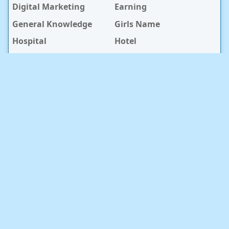
Digital Marketing
Earning
General Knowledge
Girls Name
Hospital
Hotel
Islami Life
Jobs
Law Notes
Life Style
Love Caption
Love Story
Love Story Bangla
Mobile Phone
Online Earning
Recipe
Service Center
Software
Sura
Technology
Travel info
baby Health
RECENT POST