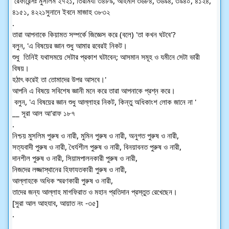
 রেফারেন্সঃ মুসলিম ২৭২১, তিরমিযী ৩৪৮৯, আহমাদ ৩৬৮৪, ৩৬৯৪, ৩৯৪০, ৪১২৪, 
৪১৫১, ৪২২১সুনানে ইবনে মাজাহ ৩৮৩২
.
তারা আপনাকে কিয়ামত সম্পর্কে জিজ্ঞেস করে (বলে) 'তা কখন ঘটবে'? 
বলুন, 'এ বিষয়ের জ্ঞান শুধু আমার রবেরই নিকট। 
শুধু  তিনিই যথাসময়ে সেটার প্রকাশ ঘটাবেন; আসমান সমূহ ও যমীনে সেটা ভারী 
বিষয়। 
হঠাৎ করেই তা তোমাদের উপর আসবে।' 
আপনি এ বিষয়ে সবিশেষ জ্ঞানী মনে করে তারা আপনাকে প্রশ্ন করে।
 বলুন, 'এ বিষয়ের জ্ঞান শুধু আল্লাহর নিকট, কিন্তু অধিকাংশ লোক জানে না '
__ সূরা আল আ'রাফ ১৮৭
.
নিশ্চয় মুসলিম পুরুষ ও নারী, মুমিন পুরুষ ও নারী, অনুগত পুরুষ ও নারী, 
সত্যবাদী পুরুষ ও নারী, ধৈর্যশীল পুরুষ ও নারী, বিনয়াবনত পুরুষ ও নারী, 
দানশীল পুরুষ ও নারী, সিয়ামপালনকারী পুরুষ ও নারী, 
নিজদের লজ্জাস্থানের হিফাযতকারী পুরুষ ও নারী, 
আল্লাহকে অধিক স্মরণকারী পুরুষ ও নারী, 
তাদের জন্য আল্লাহ মাগফিরাত ও মহান প্রতিদান প্রস্তুত রেখেছেন।
[সুরা আল আহযাব, আয়াত নং -৩৫]
.