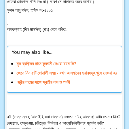
তোমরা মোরগকে গালি দিও না। 
কারণ সে সালাতের জন্য জাগায়।
সুনান আবু দাউদ, হাদিস নং-৫১০১
.
আবদুল্লাহ (বিন মাস’উদ) (রাঃ) থেকে বর্ণিতঃ
You may also like...
মৃত ব্যক্তির নামে কুরবানী দেওয়া যাবে কি?
জেনে নিন ৫টি সোনালী সময় - যখন আসমানের দুয়ারসমূহ খুলে দেওয়া হয়
 স্ত্রীর নামের সাথে স্বামীর নাম ও পদবী 
নবী (সাল্লাল্লাহু ‘আলাইহি ওয়া সাল্লাম) বলতেন : “হে আল্লাহ্‌! আমি তোমার নিকট 
হেদায়াত, তাক্বওয়া, চরিত্রের নির্মলতা ও আত্বনির্ভরশীলতা প্রার্থনা করি”