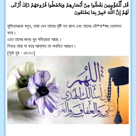
قُل لِّلْمُؤْمِنِينَ يَغُضُّوا مِنْ أَبْصَارِهِمْ وَيَحْفَظُوا فُرُوجَهُمْ ذَلِكَ أَزْكَى 
لَهُمْ إِنَّ اللَّهَ خَبِيرٌ بِمَا يَصْنَعُونَ
মুমিনদেরকে বলুন, তারা যেন তাদের দৃষ্টি নত রাখে এবং তাদের যৌ*না*ঙ্গর হেফাযত 
করে। 
এতে তাদের জন্য খুব পবিত্রতা আছে। 
নিশ্চয় তারা যা করে আল্লাহ তা অবহিত আছেন। 
[সুরা নুর - ২৪:৩০]