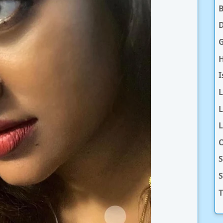
D
H
I
L
L
O
S
T