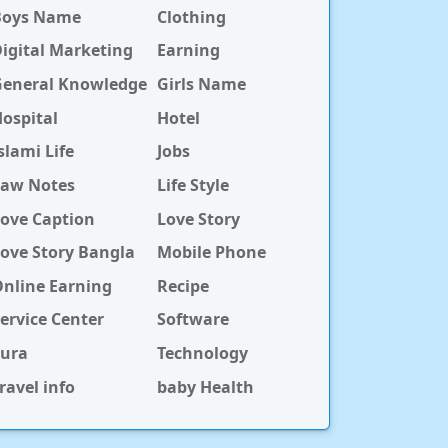
Boys Name
Clothing
igital Marketing
Earning
General Knowledge
Girls Name
ospital
Hotel
slami Life
Jobs
Law Notes
Life Style
ove Caption
Love Story
ove Story Bangla
Mobile Phone
nline Earning
Recipe
ervice Center
Software
Sura
Technology
ravel info
baby Health