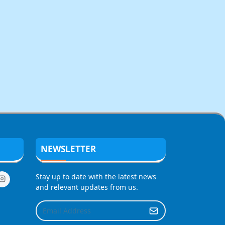
NEWSLETTER
Stay up to date with the latest news
and relevant updates from us.