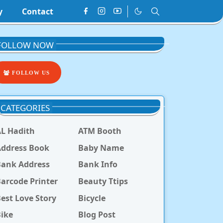
y
Contact
FOLLOW NOW
FOLLOW US
CATEGORIES
L Hadith
ATM Booth
ddress Book
Baby Name
Bank Address
Bank Info
arcode Printer
Beauty Ttips
est Love Story
Bicycle
ike
Blog Post