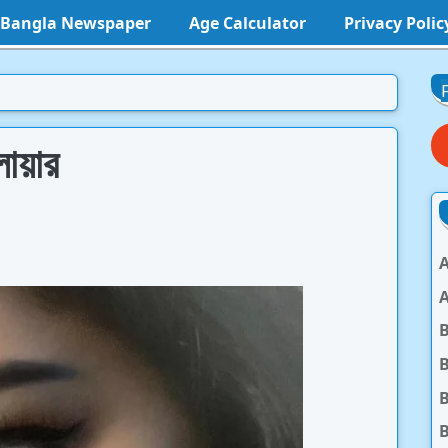
l Bangla Newspaper
Age Calculator
Privacy Polic
লায়ার
A
A
B
B
B