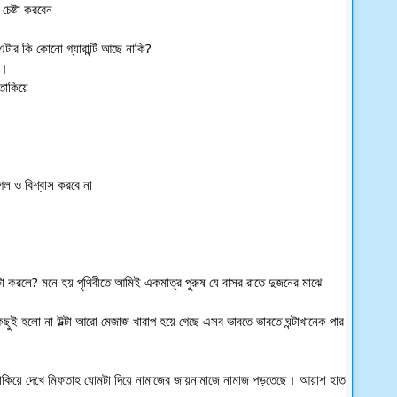
েষ্টা করবেন
টার কি কোনো গ্যারান্টি আছে নাকি?
ো।
তাকিয়ে
ল ও বিশ্বাস করবে না
া করলে? মনে হয় পৃথিবীতে আমিই একমাত্র পুরুষ যে বাসর রাতে দুজনের মাঝে 
ছুই হলো না উল্টা আরো মেজাজ খারাপ হয়ে গেছে এসব ভাবতে ভাবতে ঘন্টাখানেক পার 
তাকিয়ে দেখে মিফতাহ ঘোমটা দিয়ে নামাজের জায়নামাজে নামাজ পড়তেছে। আয়াশ হাত 