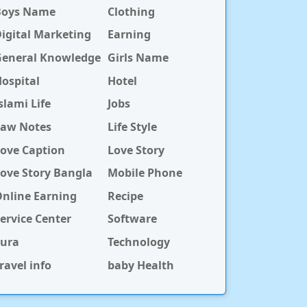
Boys Name
Clothing
igital Marketing
Earning
General Knowledge
Girls Name
ospital
Hotel
slami Life
Jobs
Law Notes
Life Style
ove Caption
Love Story
ove Story Bangla
Mobile Phone
nline Earning
Recipe
ervice Center
Software
Sura
Technology
ravel info
baby Health