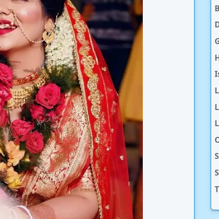
D
H
I
L
L
O
S
T