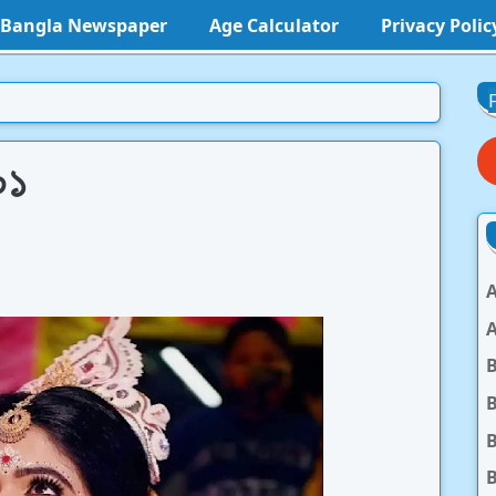
l Bangla Newspaper
Age Calculator
Privacy Polic
০১
A
A
B
B
B