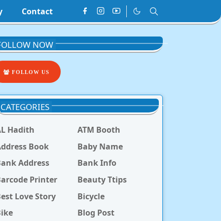
y
Contact
FOLLOW NOW
FOLLOW US
CATEGORIES
L Hadith
ATM Booth
ddress Book
Baby Name
Bank Address
Bank Info
arcode Printer
Beauty Ttips
est Love Story
Bicycle
ike
Blog Post