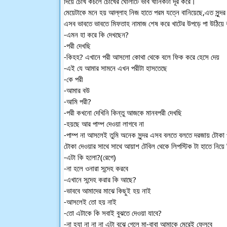
দিয়ে চোখ কচলে চোখের ঘোলাটে ভাব খানিকটা দূর করে।
মেয়েটাকে মনে হয় আল্লাহ নিজ হাতে পরম যত্নে বানিয়েছে,এত সুন্
এসব ভাবতে ভাবতে মিফতাহ নামাজ শেষ করে খাটের উপড়ে পা উঠিয়ে 
-এমন হা করে কি দেখছেন?
-পরী দেখছি
-কিহহ? এখানে পরী আসলো কোথা থেকে বলে ফিক করে হেসে দেয়
-এই যে আমার সামনে এখন পরীটা হাসতেছে
-কে পরী
-আমার বউ
-আমি পরী?
-পরী কখনো দেখিনি কিন্তু আজকে মানবপরী দেখছি
-হয়ছে আর পাম্প দেওয়া লাগবে না
-পাম্প না আসলেই তুমি অনেক সুন্দর এসব বলতে বলতে দরজায় টোকা 
টোকা দেওয়ার সাথে সাথে আয়াশ টেবিল থেকে লিপস্টিক টা হাতে নিয়ে 
-এটা কি হলো?(রেগে)
-না হলে ওনারা সন্দেহ করবে
-এখানে সন্দেহ করার কি আছে?
-ভাববে আমাদের মাঝে কিছুই হয় নাই
-আসলেই তো হয় নাই
-তো এটাকে কি সবাই বুঝতে দেওয়া যাবে?
-না হ্যা না না না এটা বুঝে গেলে মা-বাবা আমাকে মেরেই ফেলবে