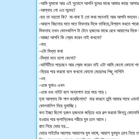
-আমি ঘুমাবো আর এই সুযোগে আপনি ঘুমের মাঝে আমার কাছে আসার চ
-আল্লাহ গো এত সন্দেহ?
-হুহ তা নয়তো কি?  মা-বাবা ই তো কথা শুনেনাই আর আপনি শুনবেন এ
-আয়াশ বিছানায় শুতে শুতে মিফতার দিকে তাকিয়ে,বিশ্বাস করতে পার
মিফতাহ তখন কোলবালিশ টা টেনে দুজনের মাঝে রেখে আয়াশের দিকে 
-আচ্ছা আপনি কি প্রেম করেন নাই কখনো?
-নাহ
-এটা মিথ্যা কথা
-মিথ্যা মনে হলো কেনো?
-ভার্সিটিতে পড়েছেন আর প্রেম করেন নাই এটা আমি কেনো কোনো পাগ
-বিয়ের পরে করবো বলে কখনো কোনো মেয়েদের পিছু লাগিনি
-ওহ
-ওকে ঘুমাও এখন
-ওকে গুড নাইট বলে অন্যপাশ হয়ে শুয়ে পড়ে।
হ্যা আল্লাহ কি পাপ করেছিলাম?  যার কারনে তুমি আমার সাথে এমনট
কোলবালিশ দিয়ে ঘুমাচ্ছি।
কত ইচ্ছা ছিলো দুজন দুজনকে জড়িয়ে ধরে গল্প করবো কিন্তু কোনোকি
হওয়ার পরে ক্লান্তিকর শরীরে ঘুম চলে আসে।
রাত গিয়ে ভোর হয়...
ভোরে লাইটের আলোয় আয়াশের ঘুম ভাঙ্গে, আয়াশ ঘুমঘুম চোখ নিয়ে 