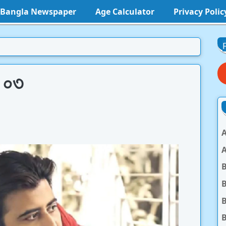
l Bangla Newspaper
Age Calculator
Privacy Polic
- ০৩
A
A
B
B
B