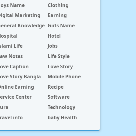
Boys Name
Clothing
igital Marketing
Earning
General Knowledge
Girls Name
ospital
Hotel
slami Life
Jobs
Law Notes
Life Style
ove Caption
Love Story
ove Story Bangla
Mobile Phone
nline Earning
Recipe
ervice Center
Software
Sura
Technology
ravel info
baby Health