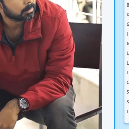
D
H
I
L
L
O
S
T