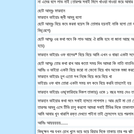
না এদের বলে লাভ নাই।তারপর সবাই মিলে খাওয়া দাওয়া করে আবা
ছোট আব্বুঃ ফারহান
ফারহান ভাইয়াঃ জ্বী আব্বু বলো
ছোট আব্বুঃ বিয়ে কবে করবা বয়েস কি তোমার হয়নাই নাকি বলো তো 
কি(রেগে)
ছোট আম্মুঃ ওর কথা শুনে কি লাভ আছে ঐ রাজি হবে না জানা আছে আ
হয়ে)
ফারহান ভাইয়াঃ ওফ বালের* বিয়ে বিয়ে আমি এখন ও বাচ্চা একটা সবে 
ছোট আম্মুঃ তোর কথা রাখ আর কতো সময় দিব আমরা কি নাতি নাতনির
আমিঃ ও ভাইয়া একটা বিয়ে করো না কেনো বিয়ে খাব অনেক মজা করব
ফারহান ভাইয়াঃ চুপ এতো সখ নিজে বিয়ে করে বিয়ে খা
ভাইয়াঃ ওফ থাম তোরা একটা সময় বল কবে বিয়ে করবি তাহলেই হয়
ফারহান ভাইয়াঃ ওম(ফারিহার দিকপ তাকায়) ওকে ১ বছর সময় দেও তার 
ফারহান ভাইয়ার কথা শুনে সবাই হাসতে লাগলাম। আর ছোট মা তো সেই
তারপর আব্বু এসে টিভি চালু করলো আমরা সবাই টিভির দিকে তাকালা
আমি আবার খুন খারাপি রক্ত দেখতে পাইনা তাই সেন্সলেস হয়ে পরলাম
আমিঃ আয়য়য়য়য়......
কিছুক্ষন পর যখন চোখ খুলে ভয়ে ভয়ে রিয়ার দিকে তাকায় তার পর ঝট 