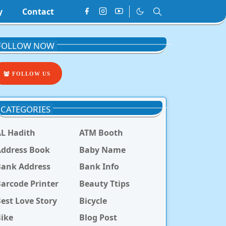
y
Contact
FOLLOW NOW
FOLLOW US
CATEGORIES
L Hadith
ATM Booth
ddress Book
Baby Name
Bank Address
Bank Info
arcode Printer
Beauty Ttips
est Love Story
Bicycle
ike
Blog Post