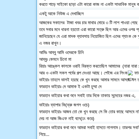
করতে পাড়ে সাইকো ছাড়া এটা কারো কাজ না একটা সাভাবিক মানুষ 
একটু আকে নিউজ এ দেখাচ্ছিল 
আজকের সকালের  টাজা খবর চার মাথার মোরে ৩ টি লাশ পাওয়া গেছে ল
তবে সবার মনে ধারনা হয়তো এরা কারো সত্রু ছিল আর এদের ওপর প্রচুর
জানিয়েছেন যে এরা মাদক ব্যাবসায় নিয়োজিত ছিল এদের গ্যাংক কে প
এ নজর রাখুন।
আমিঃ আব্বু আমি ওদেরকে চিনি
আব্বুঃ কেমনে চিনো মা
রিয়াঃ আঙ্কেল কালকে ওরাই বিরক্ত করতেছিল আমাদের  (যারা যারা 
আর ও একটা সকল পর্বের গল্প দেওয়া আছে। পেইজ এর লিংক
 ফা
ভাইয়াঃ তাহলে ভালই হয়ছে কে খুন করছে আমার সামনে আসতে বল তার 
ফারহান ভাইয়াঃ দে আমাক ই একটা চুম্মা দে
ফারহান ভাইয়ার কথা শুনে সবাই তার দিকে তাকায় সন্দেহের নজর এ,
ভাইয়াঃ ব্যাপার কি(ভ্রু জগল ওচে)
ফারহান ভাইয়াঃ আজব তো কে খুন করছে সে কি তোর কাছে আসবে নাকি 
দেয় না আজ জিএফ নাই বলে(ঢং করে)
ফারহান ভাইয়ার কথা শুনে আমরা সবাই হাসতে লাগলাম। তারপর সবা
গিয়ে...