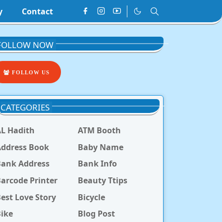
y
Contact
FOLLOW NOW
FOLLOW US
CATEGORIES
L Hadith
ATM Booth
ddress Book
Baby Name
Bank Address
Bank Info
arcode Printer
Beauty Ttips
est Love Story
Bicycle
ike
Blog Post