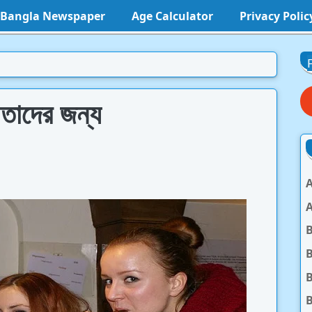
l Bangla Newspaper
Age Calculator
Privacy Polic
য় তাদের জন্য
A
A
B
B
B