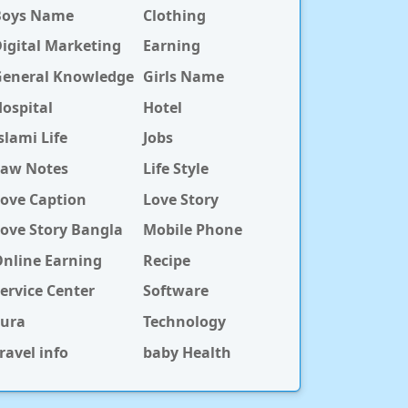
Boys Name
Clothing
igital Marketing
Earning
General Knowledge
Girls Name
ospital
Hotel
slami Life
Jobs
Law Notes
Life Style
ove Caption
Love Story
ove Story Bangla
Mobile Phone
nline Earning
Recipe
ervice Center
Software
Sura
Technology
ravel info
baby Health