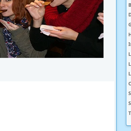
D
H
I
L
L
O
S
T