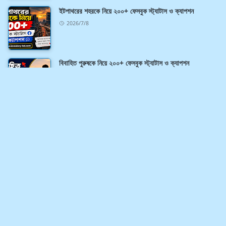
ইটপাথরের শহরকে নিয়ে ২০০+ ফেসবুক স্ট্যাটাস ও ক্যাপশন
2026/7/8
বিবাহিত পুরুষকে নিয়ে ২০০+ ফেসবুক স্ট্যাটাস ও ক্যাপশন
2026/7/8
ABOUT US
If you want to download all kinds of new blog
templates for free, then follow this blog.