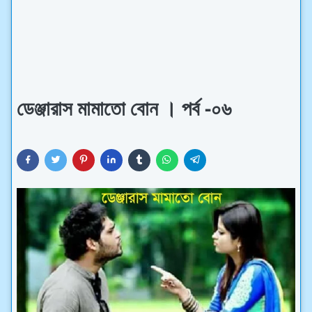
ডেঞ্জারাস মামাতো বোন । পর্ব -০৬