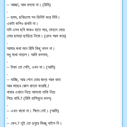
-- আচ্ছা, আর বলবো না। (রিমি)
.
-- হুমম, ছবিগুলো সব ডিলিট করে দিবি।
একটা কপিও রাখবি না।
যদি এসব ছবি কারও হাতে পরে, তাহলে মেরে
তোর ছামড়া ছাড়িয়ে নিবো। (চোখ গরম করে)
.
আমার কথা শুনে রিমি কিছু বলল না।
শুধু মাথা নাড়াল। আমি বললাম,
.
-- টাকা তো পেলি, এখন যা। (আমি)
.
-- যাচ্ছি, আর শোন তোর জন্য গরম ভাত
আর মাছের ঝোল রান্না করেছি.!
খাবার এখানে নিয়ে আসবো নাকি নিচে
গিয়ে খাবি.? (রিমি হাসিমুখে বলল)
.
-- এখন খাবো না। ক্ষিদে নেই। (আমি)
.
-- কেন.? তুই তো দুপুরে কিচ্ছু খাইস নি।