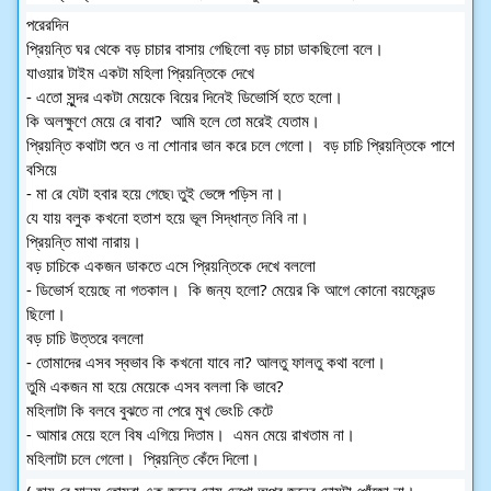
পরেরদিন 
প্রিয়ন্তি ঘর থেকে বড় চাচার বাসায় গেছিলো বড় চাচা ডাকছিলো বলে।  
যাওয়ার টাইম একটা মহিলা প্রিয়ন্তিকে দেখে 
- এতো সুন্দর একটা মেয়েকে বিয়ের দিনেই ডিভোর্সি হতে হলো।  
কি অলক্ষুণে মেয়ে রে বাবা?  আমি হলে তো মরেই যেতাম।  
প্রিয়ন্তি কথাটা শুনে ও না শোনার ভান করে চলে গেলো।  বড় চাচি প্রিয়ন্তিকে পাশে 
বসিয়ে 
- মা রে যেটা হবার হয়ে গেছে৷ তুই ভেঙ্গে পড়িস না। 
যে যায় বলুক কখনো হতাশ হয়ে ভূল সিদ্ধান্ত নিবি না।  
প্রিয়ন্তি মাথা নারায়।  
বড় চাচিকে একজন ডাকতে এসে প্রিয়ন্তিকে দেখে বললো 
- ডিভোর্স হয়েছে না গতকাল।  কি জন্য হলো? মেয়ের কি আগে কোনো বয়ফ্রেন্ড 
ছিলো।  
বড় চাচি উত্তরে বললো 
- তোমাদের এসব স্বভাব কি কখনো যাবে না? আলতু ফালতু কথা বলো।  
তুমি একজন মা হয়ে মেয়েকে এসব বললা কি ভাবে?
মহিলাটা কি বলবে বুঝতে না পেরে মুখ ভেংচি কেটে 
- আমার মেয়ে হলে বিষ এগিয়ে দিতাম।  এমন মেয়ে রাখতাম না।  
মহিলাটা চলে গেলো।  প্রিয়ন্তি কেঁদে দিলো। 
( হায় রে মানুষ তোমরা এক জনের দোষ দেখো অপর জনের দোষটা খোঁজো না।  