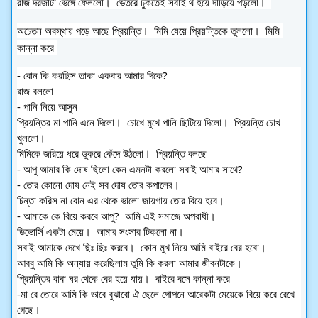
রাজ দরজাটা ভেঙ্গে ফেললো।  ভেতরে ঢুকতেই সবাই থ হয়ে দাঁড়িয়ে পড়লো।  
অচেতন অবস্থায় পড়ে আছে প্রিয়ন্তি।  মিমি যেয়ে প্রিয়ন্তিকে তুললো।  মিমি 
কান্না করে 
- বোন কি করছিস তাকা একবার আমার দিকে? 
রাজ বললো 
- পানি নিয়ে আসুন 
প্রিয়ন্তির মা পানি এনে দিলো।  চোখে মুখে পানি ছিটিয়ে দিলো।  প্রিয়ন্তি চোখ 
খুললো।  
মিমিকে জরিয়ে ধরে ডুকরে কেঁদে উঠলো।  প্রিয়ন্তি বলছে 
- আপু আমার কি দোষ ছিলো কেন এমনটা করলো সবাই আমার সাথে?
- তোর কোনো দোষ নেই সব দোষ তোর কপালের।  
চিন্তা করিস না বোন এর থেকে ভালো জায়গায় তোর বিয়ে হবে।  
- আমাকে কে বিয়ে করবে আপু?  আমি এই সমাজে অপরাধী।  
ডিভোর্সি একটা মেয়ে।  আমার সংসার টিকলো না।  
সবাই আমাকে দেখে ছিঃ ছিঃ করবে।  কোন মুখ নিয়ে আমি বাইরে বের হবো।  
আব্বু আমি কি অন্যায় করেছিলাম তুমি কি করলা আমার জীবনটাকে। 
প্রিয়ন্তির বাবা ঘর থেকে বের হয়ে যায়।  বাইরে বসে কান্না করে 
-মা রে তোরে আমি কি ভাবে বুঝাবো ঐ ছেলে গোপনে আরেকটা মেয়েকে বিয়ে করে রেখে 
গেছে।  