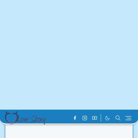
Home
Love Story
ভালোবাসা দিন কতটা রঙিন । পর্ব - ০৪