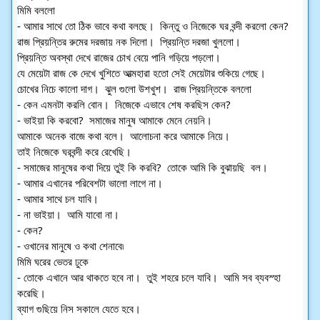
মিমি বললো 
- আমার সাথে তো ঠিক ভাবে কথা বলছে।  কিন্তু ও নিজেকে ঘর বন্দী করলো কেন? 
রাজ প্রিয়ন্তির রুমের দরজায় নক দিলো।  প্রিয়ন্তি দরজা খুললো।  
প্রিয়ন্তি অবস্থা দেখে রাজের চোখ বেয়ে পানি গড়িয়ে পড়লো।  
যে মেয়েটা রাজ কে দেখে খুশিতে আত্মহারা হতো সেই মেয়েটার শুকিয়ে গেছে।  
চোখের নিচে কালো দাগ।  ঝুল গুলো উশখুশ।  রাজ প্রিয়ন্তিকে বললো 
- কেন এমনটা করলি বোন।  নিজেকে এভাবে শেষ করছিস কেন?
- ভাইয়া কি করবো?  সমাজের মানুষ আমাকে মেনে নেয়নি।  
আমাকে অনেক বাজে কথা বলে।  আলোচনা করে আমাকে নিয়ে।  
তাই নিজেকে ঘরবন্দী করে রেখেছি।  
- সমাজের মানুষের কথা দিয়ে তুই কি করবি?  তোকে আমি কি বুঝায়ছি  বল।  
- আমার এখানের পরিবেশটা ভালো লাগে না।  
- আমার সাথে চল যাবি। 
- না ভাইয়া।  আমি যাবো না।  
- কেন? 
- ওখানের মানুষে ও কথা শেনাবে৷ 
মিমি ঘরের ভেতর ঢুকে 
- তোকে এখানে আর থাকতে হবে না।  তুই শহরে চলে যাবি।  আমি সব ব্যবস্হা 
করেছি।  
ব্যাগ গুছিয়ে নিস সকালে যেতে হবে।  