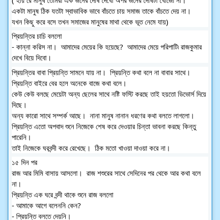
একটা মানুষ ঠিক যতটা স্বাভাবিক ভাবে বাঁচতে চায় সমাজ তাকে বাঁচতে দেয় না।  
যখন কিছু করে বসে তখন সমাজের মানুষের মাথা থেকে ভূত নেমে যায়)  
প্রিয়ন্তির চাচি বললো 
- কান্না করিস না।  আমাদের মেয়ের কি হয়েছে?  আমাদের মেয়ে পরিপাটি৷ রাজকুমার 
দেখে বিয়ে দিবো।  
প্রিয়ন্তির বাবা প্রিয়ন্তি সামনে যায় না।  প্রিয়ন্তি কথা বলে না বাবার সাথে।  
প্রিয়ন্তি বাইরে বের হলে অনেকে বাজে কথা বলে।  
কেউ কেউ বলছে মেয়েটা অন্য ছেলের সাথে নষ্টি ফস্টি করছে তাই হয়তো ডিভোর্স দিয়ে 
দিছে।  
অন্য কারো সাথে সম্পর্ক আছে।  নানা মানুষ নানান ধরণের কথা বলতে লাগলো।  
প্রিয়ন্তি এতো অপবাদ শুনে নিজেকে শেষ করে দেওয়ার চিন্তা ভাবনা করছে কিন্তু 
পারেনি।  
তাই নিজেকে ঘরবন্দী করে রেখেছে।  ঠিক মতো খাওয়া দাওয়া করে না।  
১৫ দিন পর 
রাজ আর মিমি বাসায় আসলো।  রাজ শশুরের সাথে সেদিনের পর থেকে আর কথা বলে 
না।  
প্রিয়ন্তি এক ঘরে বন্দী থাকে শুনে রাজ বললো 
- আমাকে আগে বলেননি কেন? 
- প্রিয়ন্তি বলতে দেয়নি। 