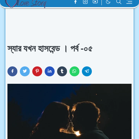
স্যার যখন হাসবেন্ড । পর্ব -০৫