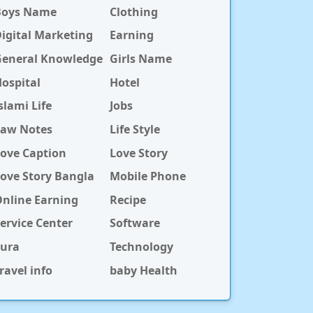
Boys Name
Clothing
igital Marketing
Earning
General Knowledge
Girls Name
ospital
Hotel
slami Life
Jobs
Law Notes
Life Style
ove Caption
Love Story
ove Story Bangla
Mobile Phone
nline Earning
Recipe
ervice Center
Software
Sura
Technology
ravel info
baby Health