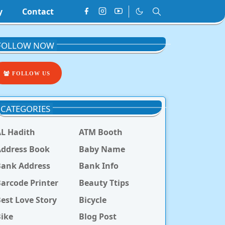
y
Contact
FOLLOW NOW
FOLLOW US
CATEGORIES
L Hadith
ATM Booth
ddress Book
Baby Name
Bank Address
Bank Info
arcode Printer
Beauty Ttips
est Love Story
Bicycle
ike
Blog Post