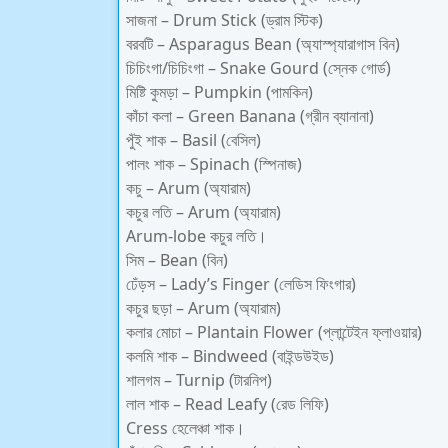
সাজনা – Drum Stick (ড্রাম স্টিক)
বরবটি – Asparagus Bean (অ্যাস্প্যারাগাস বিন)
চিচিংগা/চিচিংগা – Snake Gourd (স্নেক গোর্ড)
মিষ্টি কুমড়া – Pumpkin (পামকিন)
কাঁচা কলা – Green Banana (গ্রীন ব্যানানা)
পুঁই শাক – Basil (বেসিল)
পালং শাক – Spinach (স্পিনাজ)
কচু – Arum (অ্যারাম)
কচুর লতি – Arum (অ্যারাম)
Arum-lobe কচুর লতি।
সিম – Bean (বিন)
ঢেঁড়স – Lady’s Finger (লেডিস ফিংগার)
কচুর ছড়া – Arum (অ্যারাম)
কলার মোচা – Plantain Flower (প্লান্টেইন ফ্লাওয়ার)
কলমি শাক – Bindweed (বাইন্ডউইড)
শালগম – Turnip (টারনিপ)
লাল শাক – Read Leafy (রেড লিফি)
Cress হেলেঞ্চা শাক।