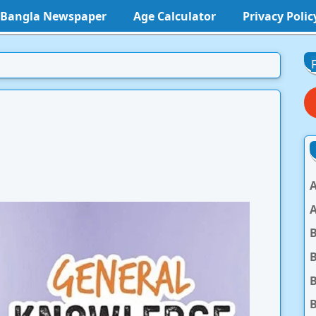
l Bangla Newspaper
Age Calculator
Privacy Polic
A
A
B
B
B