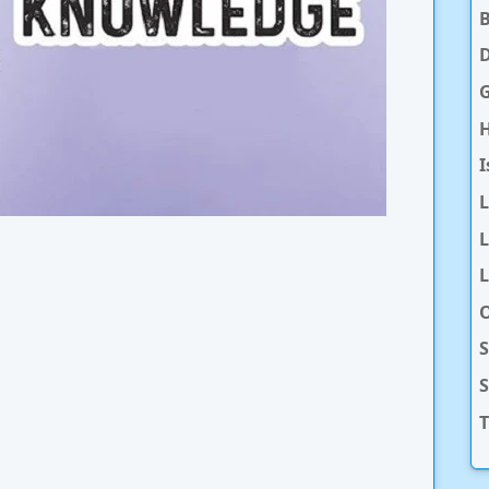
D
H
I
L
L
O
S
T