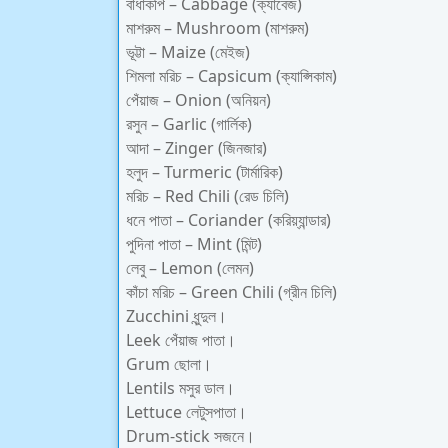
বাঁধাকপি – Cabbage (ক্যাবেজ)
মাশরুম – Mushroom (মাশরুম)
ভূট্টা – Maize (মেইজ)
শিমলা মরিচ – Capsicum (ক্যাপ্সিকাম)
পেঁয়াজ – Onion (অনিয়ন)
রসুন – Garlic (গার্লিক)
আদা – Zinger (জিনজার)
হলুদ – Turmeric (টার্মারিক)
মরিচ – Red Chili (রেড চিলি)
ধনে পাতা – Coriander (করিয়্যান্ডার)
পুদিনা পাতা – Mint (মিন্ট)
লেবু – Lemon (লেমন)
কাঁচা মরিচ – Green Chili (গ্রীন চিলি)
Zucchini ধুন্দুল।
Leek পেঁয়াজ পাতা।
Grum ছোলা।
Lentils মসুর ডাল।
Lettuce লেটুসপাতা।
Drum-stick সজনে।