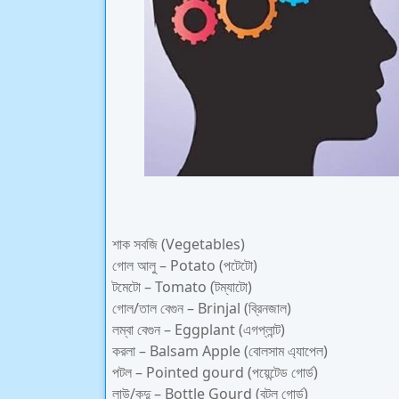
শাক সবজি (Vegetables)
গোল আলু – Potato (পটেটো)
টমেটো – Tomato (টম্যাটো)
গোল/তাল বেগুন – Brinjal (ব্রিনজাল)
লম্বা বেগুন – Eggplant (এগপ্লান্ট)
করলা – Balsam Apple (বোলসাম এ্যাপেল)
পটল – Pointed gourd (পয়েন্টেড গোর্ড)
লাউ/কদু – Bottle Gourd (বটল গোর্ড)