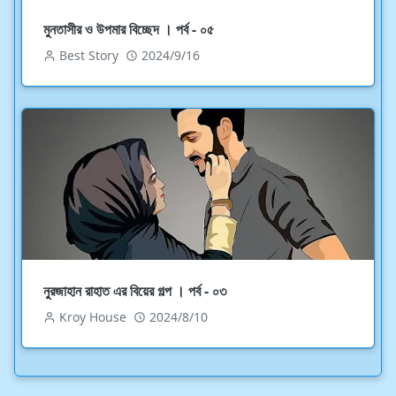
মুনতাসীর ও উপমার বিচ্ছেদ । পর্ব - ০৫
Best Story
2024/9/16
নুরজাহান রাহাত এর বিয়ের গল্প । পর্ব - ০৩
Kroy House
2024/8/10