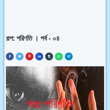
গল্প: পরিণতি । পর্ব - ০৪