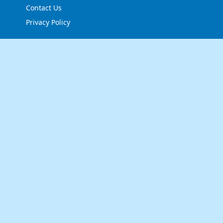
Contact Us
Privacy Policy
FOLLOW US
NEWSLETTER
Stay up to date with the latest news and relevant
updates from us.