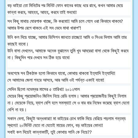
বড় ভাইয়া তো মিনিটের পর মিনিট ফোন কানের কাছে ধরে রাখে, কখন আমার মেয়ে 
কান্না করবে, আহহহ, আহহ, করবে তাই শুনবে!!
সব কিছু মাথায় ঘোরপাক খাচ্ছে, কি করবো!! আমি চলে গেলে ওরা কিভাবে থাকবে? 
আমার উপর রেগে থাকবে এই সব ভেবে মাথা খারাপ”!
উনি কল দিয়ে যাচ্ছে, আমার ডিসিশন জানতে চাচ্ছে!! আমি ও সিওর দিলাম আমি তার 
কাছেই যাবো।
উনি বাসা দেখলেন, আমাকে অনেক বুঝালেন তুমি খুব আদরের! বাসা থেকে কিছুই করবে 
না। কিছুদিন পরে দেখবে সব ঠিক হয়ে যাবে!
অবশেষে সব ঠিকঠাক হলো কিভাবে যাবো, কোথায় থাকবো ইত্যাদি ইত্যাদি!!
সে আমাদের জেলা শহরে আসবে, আর আমি ওই পর্যন্ত একাই যাবো!
সেদিন ছিলো নভেম্বর মাসের ৫ তারিখ!! ২০১২সাল
মেয়ের কিছু প্রয়োজনিও জিনিস নিয়ে রেডি হলাম। আমার প্রয়োজনীয় কিছুই নিলাম 
না। মেয়েকে নিয়ে, ব্যাগ বেশি হলে সমস্যা!! সে ও বার বার নিষেধ করেছে ব্যাগ যেনো 
বেশি না হয়।
সকাল বেলা, কিছুটা অন্ধকার!! মা ভাইয়ের চোখ ফাকি দিয়ে বেরিয়ে পড়লাম গন্তব্য 
স্থলে!! ২০মিনিট যেতে না যেতেই মায়ের ফোন, বড় ভাইয়ের ফোন!!
সবাই কল দিয়েই কান্নাকাটি, তুই কোথায় সানি কে নিয়ে??