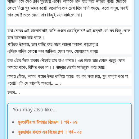
সামনে এসে সেও চোখ মুছছে!! এসেই আমাকে ডান হাত দিয়ে জড়িয়ে ধরে!! মেয়েকে 
কোলে নিয়ে খুব আদর করে!! অনোর্গল তার চোখ দিয়ে পানি পড়ছে, কতো মানুষ, সবাই 
তাকাচ্ছে!! তাতে যেনো তার কিছুই মনে হচ্ছিলো না।
বাবা মেয়ের এই ভালোবাসাই আমি দেখতে চেয়েছিলাম!! এই জন্যই তো সব কিছু ফেলে 
চলে আসলাম তার কাছে।
গাড়িতে উঠলাম, চলে যাচ্ছি তার সাথে অচেনা অজানা গন্তব্যে!!
এদিকে বাড়ির কোনো খবর জানিনা! ফোন অফ, যোগাযোগ বন্ধ!!
রাত ৩টার দিকে ঢাকায় পৌছাই তার রাখা বাসায়। এর মাজে তার ফোনে প্রচুর ফোন 
আসতে থাকে, রিসিভ করে না।। নাম্বার দেখেই সাইলেন্স করে দেয়!!
বাসায় পৌছে, আমার পায়ের উপর ঝাপিয়ে পড়ে!! বার বার ক্ষমা চায়, খুব কান্না করে পা 
ধরে!!! এটা সে ভালোই পারতো........
চলবে....
You may also like...
মুনতাসীর ও উপমার বিচ্ছেদ । পর্ব - ০৪
নুরজাহান রাহাত এর বিয়ের গল্প । পর্ব - ০৫