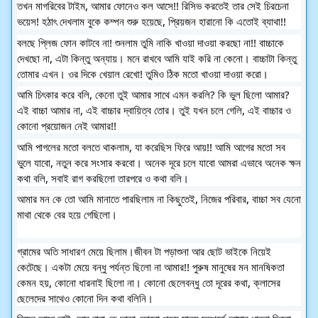
তখন মাগরিবের টাইম, আমার ফোনেও কল আসে!! রিসিভ করতেই তার সেই চিরচেনা 
ভয়েস! হঠাৎ দেখলাম বুকে কম্পন শুরু হয়েছে, প্রিয়জন হারানো কি এতোই ব্যাথা!!
বলছে প্লিজ ফোন কাটবে না! শুনলাম তুমি নাকি খাওয়া দাওয়া করছো না!! বাচ্চাকে 
দেখছো না, এটা কিন্তু অন্যায়। মনে রাখবে আমি যাই করি না কেনো। বাচ্চাটা কিন্তু 
তোমার এখন। ওর দিকে খেয়াল রেখো! তুমিও ঠিক মতো খাওয়া দাওয়া করো।
আমি চিৎকার করে বলি, কেনো তুই আমার সাথে এমন করলি? কি ভুল ছিলো আমার? 
এই বাচ্চা আমার না, এই বাচ্চার দ্বায়িত্ব তোর। তুই যখন চলে গেলি, এই বাচ্চার ও 
কোনো প্রয়োজন নেই আমার!!
আমি পাগলের মতো বলতে থাকলাম, যা করেছিস ফিরে আয়!! আমি আগের মতো সব 
ভুলে যাবো, নতুন করে সংসার করবো। অনেক দূরে চলে যাবো আমরা এভাবে অনেক ক্ষন 
কথা বলি, সবাই রাগ করছিলো তারপরে ও কথা বলি।
আমার মন কে তো আমি মানাতে পারছিলাম না কিছুতেই, নিজের পরিবার, বাচ্চা সব যেনো 
মাথা থেকে বের হয়ে গেছিলো।
গ্রামের অতি সাধারণ মেয়ে ছিলাম।জীবন টা পড়াশুনা আর ছোট ভাইকে নিয়েই 
কেটেছে। একটা মেয়ে বন্ধু পর্যন্ত ছিলো না আমার!! পুরুষ মানুষের মন মানষিকতা 
কেমন হয়, কোনো ধারনাই ছিলো না। কোনো ছেলেবন্ধু তো দূরের কথা, ক্লাসের 
ছেলেদের সাথেও কোনো দিন কথা বলিনি।