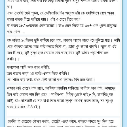
বিয়ের আগে ভাই, আর বাবা কে ছাড়া কোনো পুরুষ মানুষ সম্পর্কে আমার ধারনা ছিলো 
না।
এখন দেখেছি সেই পুরুষ, যে ডেলিভারির দিন অসুস্থ স্ত্রী কে হসপিটালে রেখে অন্য 
কারো বউকে নিয়ে পালিয়ে যায়। এটা ও মেনে নিতে হয়?
যা করবে ১৮/২০বছরের ছেলেমেয়েরা। তাও মেনে নিতে হয় ৩০+ এক পুরুষ মানুষের 
কাছ থেকে…
বড় ভাইয়া ১০দিনের ছুটি কাটিয়ে চলে যায়, বারবার আমার হাতে ধরে বুজিয়ে যায়। আমি 
বেচে থাকতে তোদের আর কস্ট করতে দিবো না, তোরা খুব ভালো থাকবি। ভুলে যা এই 
তিন টা বছর, তুই সুস্থ হলে মেয়েকে মার কাছে দিয়ে তুই আমার পড়াশোনা শুরু 
করবি।।
পড়াশোনা আমি অফ বন্ধ করিনি,
তবে বাচ্চার জন্য ২য় বর্ষের এক্সাম দিতে পারিনি।
কে শোনে কার কথা, তখন কেউ ভালো কথা বললেও বিষ মনে হতো।
আমার ভাই মেয়ের নাম রাখে, আফিফা তাসনিম সানিতা!! সানিতা ডাক নাম, আমাদের 
তিন ভাই বোনের নাম মিল রেখে। সাথীর-সা, নিবিড় (ছোট ভাই)- নি, তাকবির(বড় 
ভাই)-তা=সানিতা!! যে নাম রাখা নিয়ে কতো স্বপ্ন দেখেছি দুজন মিলে, সব স্বপ্ন 
ভেঙে যায় এক নিমিষেই।
একদিন মা মেয়েকে গোসল করায়, মেয়েটা এতো কাদে, কাদতে কাদতে মুখ নিল হয়ে 