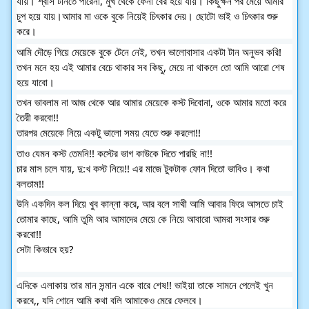
যায়। শ্বাস টানতে পারেনা, মুখ থেকে ফেনা বের হয়ে যায়। কিছুক্ষন পর মেয়ে আমার 
চুপ হয়ে যায়।আমার মা ওকে বুকে নিয়েই চিৎকার দেয়। ছোটো ভাই ও চিৎকার শুরু 
করে।
আমি দৌড়ে গিয়ে মেয়েকে বুকে টেনে নেই, তখন ভালোবাসার একটা টান অনুভব করি!
তখন মনে হয় এই আমার বেচে থাকার সব কিছু, মেয়ে না থাকলে তো আমি আরো শেষ 
হয়ে যাবো।
তখন ভাবলাম না আজ থেকে আর আমার মেয়েকে কস্ট দিবোনা, ওকে আমার মতো করে 
তৈরী করবো!!
তারপর মেয়েকে নিয়ে একটু ভালো সময় যেতে শুরু করলো!!
তাও যেমন কস্ট তেমনি!! কস্টের ভাগ কাউকে দিতে পারছি না!!
চার মাস চলে যায়, দু:খ কস্ট নিয়ে!! এর মাজে টুকটাক ফোন দিতো ভাবিও। কথা 
বলতাম!!
উনি একদিন কল দিয়ে খুব কান্না করে, আর বলে সাথী আমি আবার ফিরে আসতে চাই 
তোমার কাছে, আমি তুমি আর আমাদের মেয়ে কে নিয়ে আবারো আমরা সংসার শুরু 
করবো!!
সেটা কিভাবে হয়?
এদিকে এলাকায় তার মান সন্মান একে বারে শেষ!! ভাইয়া তাকে সামনে পেলেই খুন 
করবে,, যদি শোনে আমি কথা বলি আমাকেও মেরে ফেলবে।