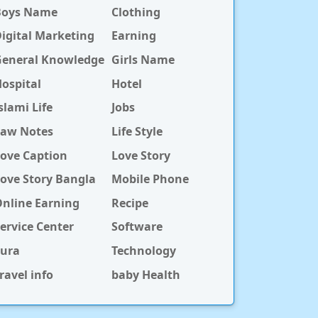
Boys Name
Clothing
igital Marketing
Earning
General Knowledge
Girls Name
ospital
Hotel
slami Life
Jobs
Law Notes
Life Style
ove Caption
Love Story
ove Story Bangla
Mobile Phone
nline Earning
Recipe
ervice Center
Software
Sura
Technology
ravel info
baby Health