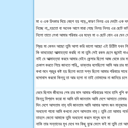
মা ও এক চিৎকার দিয়ে বেহুশ হয় পড়ে,,কারণ নিলয় এর দেহটা এক দম 
নিচ্ছে না,,হয়তো বা অনেক আগে মারা গেছে নিলয় নিলয় এর ছোট ভাই
নিলো তাতে লেখা আমার পরিবার এর মধ্যে মা ও ছোট বোন এর ঘেন
প্রিয় মা কেমন আছো তুমি আশা করি ভালো আছো এই চিঠিটা যখন 
কি ভাবতেছো আত্মাহত্যা করছি না মা তুমি সেই রকম ছেলে জন্মেই দাও
নাই যে আত্মাহত্যা করবে আমার বেইন কেন্সার ছিলো আজ থেকে চার
চেকাপ করতে গিয়ে জানতে পারি,, ডাক্তার বলেছিলো আমি আর চার ম
কথা শুনে প্রচুর কষ্ট হয় ছিলো কতো সপ্ন ছিলো আমার পরিবারে সাথে
বসোবাস করবো কিন্তু তা আর হলো না তাই তোমাদের না জানিয়ে চল
ভেবে ছিলাম জীবনের শেষ চার মাস আমার পরিবারের সাথে হাসি খুশি ক
কিন্তু বিশ্বাস করো মা আমি যদি জানতাম আমি দেশে আসাতে তোমা
দিন দেশে আসতাম নাহ্ যদি জানতাম আমি আমার আপন জন মানুষদের
অবহেলা পাবো আমি কখনো দেশে আসতাম নাহ্। তুমি তো আমায় গর্ভে 
তাহলে কেনো আমাকে তুমি অবহেলা করলে মানুষ বলে মা
নাকি তার সন্তানের মুখ দেখে সব কিছু বুঝে ফেলে কই মা তুমি তো আম