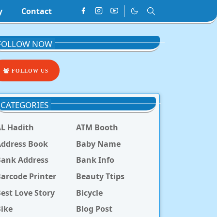
y
Contact
FOLLOW NOW
FOLLOW US
CATEGORIES
L Hadith
ATM Booth
ddress Book
Baby Name
Bank Address
Bank Info
arcode Printer
Beauty Ttips
est Love Story
Bicycle
ike
Blog Post