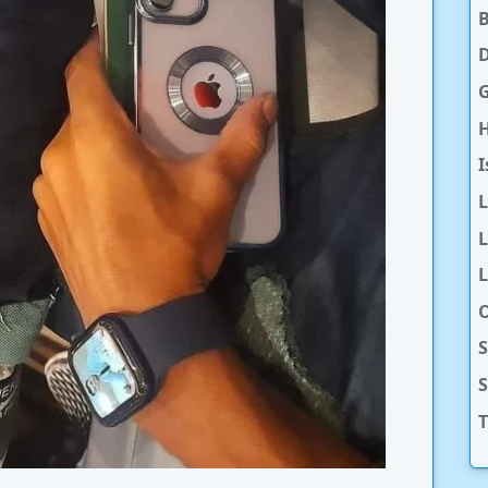
D
H
I
L
L
O
S
T