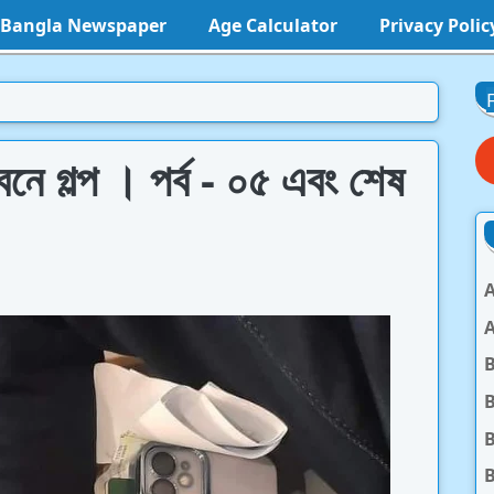
l Bangla Newspaper
Age Calculator
Privacy Polic
নে গল্প । পর্ব - ০৫ এবং শেষ
A
A
B
B
B