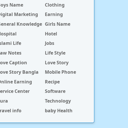
Boys Name
Clothing
igital Marketing
Earning
General Knowledge
Girls Name
ospital
Hotel
slami Life
Jobs
Law Notes
Life Style
ove Caption
Love Story
ove Story Bangla
Mobile Phone
nline Earning
Recipe
ervice Center
Software
Sura
Technology
ravel info
baby Health