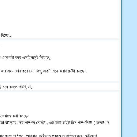
িচ্ছে,,
,
 একেকটা করে এসাইনমেন্ট দিয়েছে,,
,,আর এমন ভাব করে যেন কিছু একটা মনে করার চে'ষ্টা করছে,,
 মনে করতে পারছি না,,
আজেবাজে কথা বলছেন
 তো রা'স্তার সেই পা*গল মেয়েটা,, এম আই রাইট মিস পা*গলি!!!!( বলেই সে
ছেলে পা*গল,,আপনার,,ভবিষ্যত প্রজন্ম ও পা*গল হবে,,দেইখেন!