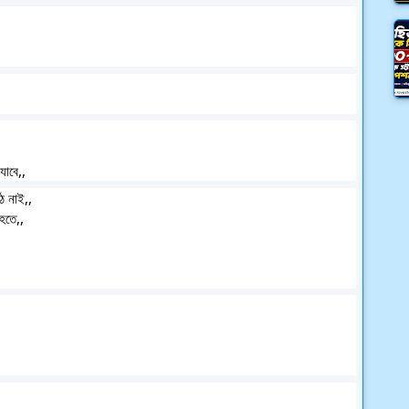
যাবে,,
ে নাই,,
 হতে,,