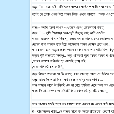
শুভ্র ঃ-- ওমা তাই নাকি?ওকে আপনার অভিশাপ আমি মাথা পেতে নি
বলেই সে চেয়ার থেকে উঠে আরুর দিকে এগুতে লাগলো,,,শুভ্রর এগুন
আরুঃ- কককি হলো আপনি এ'গুচ্ছেন কেন( তোতলানো গলায়)
শুভ্র ঃ-- তুমি পিছাচ্ছো কেন?তুমি পিছচ্ছ তাই আমি এগুচ্ছি,,
আরুঃ- এগুবেন না বলে দিলাম,, বলতে বলতে আরু একদম দেয়ালের সাথ
দেয়ালে রাখা আরেক হাত দিয়ে আচমকাই আরুর কোমড় চেপে ধরে,,
আরুর মনে হলো শুভ্রর ছোয়া পাওয়ার সাথে সাথে তার শরীর দিয়ে বিদ্
শুভ্রর দৃষ্টি আরুতেই নিবদ্ধ,, শুভ্র খানিকটা ঝুঁকে আরুর আরুর কপ
,আরুর কপালে খানিকটা শব্দ যোগেই চু*মু খাই,
,আরু খানিকটা চমকে উঠে,,
শুভ্র নিজেও জানেনা সে কি করছে,,যখন তার হুস আসে সে ছিটকে দুর
শুভ্র আরুর দিকে তাকিয়ে দেখে সে চোখ ব'ন্ধ করে কাপছে,,,
আরু সামনে কারো উপস্থিতি টের না পেয়ে তাকিয়ে দেখে শুভ্র তার থ
আছে কি না,,অতপর সে অডিটোরিয়াম থেকে দৌড়ে বেরিয়ে আসে,,
আরু যাওয়ার পরেই শুভ্র তার সামনে থাকা চেয়ারে স্ব জোরে লাথি মারে
রাগ তার নিজের প্রতি,,সে আরুর সাথে কি করতে চাইছিলো,,ভেবেই ত