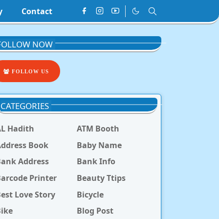
y
Contact
FOLLOW NOW
FOLLOW US
CATEGORIES
L Hadith
ATM Booth
ddress Book
Baby Name
Bank Address
Bank Info
arcode Printer
Beauty Ttips
est Love Story
Bicycle
ike
Blog Post