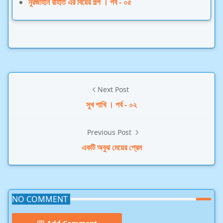
নুরজাহান রাহাত এর বিয়ের গল্প । পর্ব - ০৫
Next Post
সুখ পাখি । পর্ব - ০২
Previous Post
একটি অবুঝ মেয়ের প্রেম
NO COMMENT