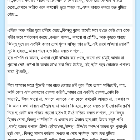
না,,ভালোই ভালোই আরুর এইচএসসি টা শেষ হোক,, ওকে দুরে কোথাও পাঠিয়ে
দেবো,,যেখানে অতীত ওকে কখনোই ছুতে পারবে না,,এসব ভাবতে ভাবতে তরু ঘুমিয়ে
গেছে,,,
এদিকে আরু গভীর ঘুমে তলিয়ে গেছে,,কি'ন্তু ঘুমের মাঝেই মনে হ'চ্ছে কেউ যেন ওকে
গভীর ভাবে প'র্যবেক্ষণ করছে,,কখনো গা*ল,, কখনো বা ঠোঁ*ট,, আরু বুজতে পারছে
কি'ন্তু ঘুমে সে এতটাই কাতর চোখ খুলার সা'ধ্য তার নেই,,এই দেখে অ'জানা লোকটি
মুচকি হাসছে,,আরুর গালে হাত দিয়ে বলতে লাগলো,,
হায় পা'গলি রে আমার, এখনো ছোট বা'চ্চায় রয়ে গেলে,,জানো তো চ'ড়ুই আমার না
পুরানো সেই নে*শা টা আবার মা'থা চারা দিয়ে উঠেছে,,দুই দুটো বছর তোমাকে পাগলের
মতো খুঁ'জেছি,,
দিনে পাগলের মতো খুঁজেছি আর রাতে তোমার ছবি বুকে নিয়ে কল্পনা সাজিয়েছি, নাহ,
আমি কোন এ'ল'কোহলের নে*শা করিনি,,আমার তো একটাই নে*শা,,সেটা কি
জানো?,, উহুম জানো না,,জানলে আমাকে একা ফেলে কখনোই আসতে না,,একবার ও
কি আমার কথা ভাবলে না?তুমি ছাড়া আমার কি হবে,,বলতে বলতে সেই লোকটির চো'খ
দিয়ে দু ফোটা জল গড়িয়ে পড়লো হ'ঠাৎ ই উ'ঠে দাড়িয়ে বলতে লাগলো,,,সব কিছুর
হিসাব নেবো,,কিন্তু শা*স্তি টা যে এভাবে নয় ঐভাবে হবে,মাই ডিয়ার চড়ুই পাখি
,বলেই আরুর কপালে ঠোঁ*ট ছোঁ'য়া'লো,,উ*ষ্ণ ঠোঁ*টের স্প*র্শে আরুর ঘুম পুরোপুরি
ছুটে গেল,, কিন্তু সামনে কাউকে দেখতে না পেয়ে স্ব*প্ন ভেবে ফের ঘুমিয়ে
পড়লো,,আর অচেনা লোকটি যেদিক দিয়ে এসেছিলো ঠিক সেদিক দিয়েই চলে গেলো,,