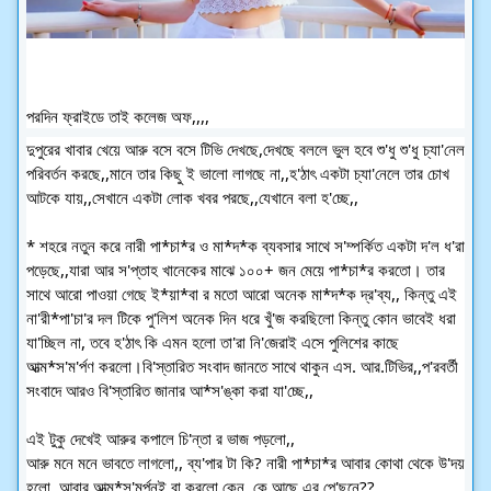
পরদিন ফ্রাইডে তাই কলেজ অফ,,,,
দুপুরের খাবার খেয়ে আরু বসে বসে টিভি দেখছে,দেখছে বললে ভুল হবে শু'ধু শু'ধু চ্যা'নেল
পরিবর্তন করছে,,মানে তার কিছু ই ভালো লাগছে না,,হ'ঠাৎ একটা চ্যা'নেলে তার চোখ
আটকে যায়,,সেখানে একটা লোক খবর পরছে,,যেখানে বলা হ'চ্ছে,,
* শহরে নতুন করে নারী পা*চা*র ও মা*দ*ক ব্যবসার সাথে স'ম্পর্কিত একটা দ'ল ধ'রা
পড়েছে,,যারা আর স'প্তাহ খানেকের মাঝে ১০০+ জন মেয়ে পা*চা*র করতো। তার
সাথে আরো পাওয়া গেছে ই*য়া*বা র মতো আরো অনেক মা*দ*ক দ্র'ব্য,, কিন্তু এই
না'রী*পা'চা'র দল টিকে পু'লিশ অনেক দিন ধরে খুঁ'জ করছিলো কিন্তু কোন ভাবেই ধরা
যা'চ্ছিল না, তবে হ'ঠাৎ কি এমন হলো তা'রা নি'জেরাই এসে পুলিশের কাছে
আত্ম*স'ম'র্পণ করলো।বি'স্তারিত সংবাদ জানতে সাথে থাকুন এস. আর.টিভির,,প'রবর্তী
সংবাদে আরও বি'স্তারিত জানার আ*স'ঙ্কা করা যা'চ্ছে,,
এই টুকু দেখেই আরুর কপালে চি'ন্তা র ভাজ পড়লো,,
আরু মনে মনে ভাবতে লাগলো,, ব্য'পার টা কি? নারী পা*চা*র আবার কোথা থেকে উ'দয়
হলো,,আবার আত্ম*স'মর্পনই বা করলো কেন,,কে আছে এর পে'ছনে??