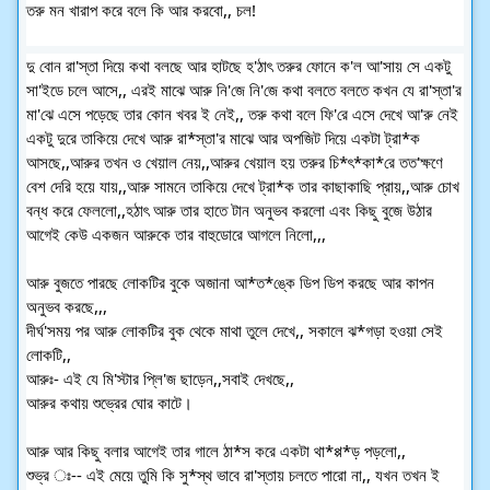
তরু মন খারাপ করে বলে কি আর করবো,, চল!
দু বোন রা'স্তা দিয়ে কথা বলছে আর হাটছে হ'ঠাৎ তরুর ফোনে ক'ল আ'সায় সে একটু
সা'ইডে চলে আসে,, এরই মাঝে আরু নি'জে নি'জে কথা বলতে বলতে কখন যে রা'স্তা'র
মা'ঝে এসে পড়েছে তার কোন খবর ই নেই,, তরু কথা বলে ফি'রে এসে দেখে আ'রু নেই
একটু দুরে তাকিয়ে দেখে আরু রা*স্তা'র মাঝে আর অপজিট দিয়ে একটা ট্রা*ক
আসছে,,আরুর তখন ও খেয়াল নেয়,,আরুর খেয়াল হয় তরুর চি*ৎ*কা*রে তত'ক্ষণে
বেশ দেরি হয়ে যায়,,আরু সামনে তাকিয়ে দেখে ট্রা*ক তার কাছাকাছি প্রায়,,আরু চোখ
বন্ধ করে ফেললো,,হঠাৎ আরু তার হাতে টান অনুভব করলো এবং কিছু বুজে উঠার
আগেই কেউ একজন আরুকে তার বাহুডোরে আগলে নিলো,,,
আরু বুজতে পারছে লোকটির বুকে অজানা আ*ত*ঙ্কে ডিপ ডিপ করছে আর কাপন
অনুভব করছে,,,
দীর্ঘ'সময় পর আরু লোকটির বুক থেকে মাথা তুলে দেখে,, সকালে ঝ*গড়া হওয়া সেই
লোকটি,,
আরুঃ- এই যে মি'স্টার প্লি'জ ছাড়েন,,সবাই দেখছে,,
আরুর কথায় শুভ্রের ঘোর কাটে।
আরু আর কিছু বলার আগেই তার গালে ঠা*স করে একটা থা*প্প*ড় পড়লো,,
শুভ্র ঃ-- এই মেয়ে তুমি কি সু*স্থ ভাবে রা'স্তায় চলতে পারো না,, যখন তখন ই