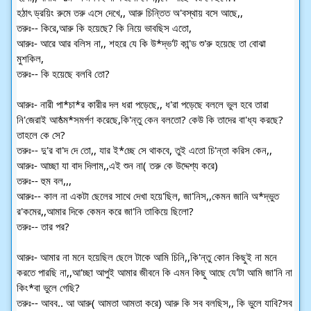
হঠাৎ ড্রয়িং রুমে তরু এসে দেখে,, আরু চিন্তিত অ'বস্থায় বসে আছে,,
তরুঃ-- কিরে,আরু কি হয়েছে? কি নিয়ে ভাবছিস এতো,
আরুঃ- আরে আর বলিস না,, শহরে যে কি উ*দ্ভ'ট কা'ন্ড শু'রু হয়েছে তা বোঝা
মুশকিল,
তরুঃ-- কি হয়েছে বলবি তো?
আরুঃ- নারী পা*চা*র কারীর দল ধরা পড়েছে,, ধ'রা পড়েছে বললে ভুল হবে তারা
নি'জেরাই আ*ত্ম*সমর্পণ করেছে,কি'ন্তু কেন বলতো? কেউ কি তাদের বা'ধ্য করছে?
তাহলে কে সে?
তরুঃ-- দু'র বা'দ দে তো,, যার ই*চ্ছে সে থাকবে, তুই এতো চি'ন্তা করিস কেন,,
আরুঃ- আচ্ছা যা বাদ দিলাম,,এই শুন না( তরু কে উদ্দেশ্য করে)
তরুঃ-- হুম বল,,,
আরুঃ-- কাল না একটা ছেলের সাথে দেখা হয়ে'ছিল, জা'নিস,,কেমন জানি অ*দ্ভুত
র'কমের,,আমার দিকে কেমন করে জা'নি তাকিয়ে ছিলো?
তরুঃ-- তার পর?
আরুঃ- আমার না মনে হয়েছিল ছেলে টাকে আমি চিনি,,কি'ন্তু কোন কিছুই না মনে
করতে পারছি না,,আ'চ্ছা আপুই আমার জীবনে কি এমন কিছু আছে যে'টা আমি জা'নি না
কিং*বা ভুলে গেছি?
তরুঃ-- আবব.. আ আরু( আমতা আমতা করে) আরু কি সব বলছিস,, কি ভুলে যাবি?সব