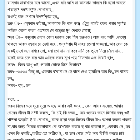
রা'স্তার মাঝ'খানে চলে আসো,,এখন যদি আমি না আসতাম তাহলে কি হতো ভাবতে
পারছো? নন*সে*ন্স কোথাকার,,
তখনই তরু সেখানে উপ*স্থিত হয়,,
তরু ঃ-- ধন্যবাদ ভাইয়া,,আপনাকে কি বলে ধঅ( এটুকু বলেই তরুর গলার স্ব*র
আটকে গেলো কারন এতক্ষণে সে শুভ্রের মুখ দেখতে পেলো)
শুভ্র ঃ-- ধন্যবাদ দেয়ার কোন দরকার নেয় মিস তরুওও।আজ বরং আসি,,ভাগ্যে
থাকলে আরও বহুবার যে দেখা হবে,, ধন্য*বাদ টা নাহয় তোলা থাকলো,,আর বোন কে
একটু দেখে শুনে রাখবে তো,,বলা তো যায় না কবে যানি কে তু'লে নিয়ে চ'লে যায়,,
বলেই শুভ্র চলে যায় আর এদিকে তরুর মুখে পড়ে চি'ন্তার এক বি'রাট ছাপ,,
আরুঃ- কিরে আপু ওই লোকটা তোকে চিনে কিভাবে?
তরুঃ--ওওওও কিছু না,,একবার ব'ব''বা'সে হে বাসে দেখা হয়েছিল আর কি,,চল বাসায়
চল,,
আরুঃ- হুম,, চল
রাতে....
তরুর নিজের ঘরে সুয়ে সুয়ে ভাবছে আবার এই শুভ্র,,, কেন আবার এসেছে আমার
বোনের জীবন টা ন*ষ্ট করতে,, কি চাই কি শুভ্র,,, আর শুভ্রের জানে জি'গার বন্ধু ওই
শা*লা অভ্রটা ই বা কোথায়,,,যাকে ছাড়া শুভ্র নিজের জীবন টাও ক'ল্পনা করতে পারতো
না,যার জন্য নিজের ভালোবাসা কে অ'প'মান করতে দু বার ভাবলো না,,কোথায় সে ,দুর
এসব কি ভাবছি,,অতীত তো অতীত ই,, যা চলে গেছে সেটা আর রি'পিট করতে চাই