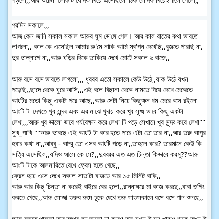
পরদিন সকালে,,,
আজ কেন জানি সকাল সকাল আরুর ঘুম ভে'ঙ্গে গেল। আর কাল রাতের কথা ভাবতে
লাগলো,, কাল কে এসেছিল আমার রু'মে নাকি আমি স্ব'প্ন দেখেছি,,বুজতে পারছি না,
দুর ভাল্লাগে না,,আরু ঘড়ির দিকে তাকিয়ে দেখে মোটে সকাল ৬ বাজে,,
আরু বসে বসে ভাবতে লাগলো,,, ধুররর এতো সকালে কেউ উঠে,,যাক উঠে যখন
পড়েছি,,ছাদে থেকে ঘুরে আসি,,,এই বলে বিছানা থেকে নামতে গিয়ে দেখে মেঝেতে
আংটির মতো কিছু একটা পরে আছে,,আরু সেটা নিয়ে কিছুক্ষন থম মেরে বসে রইলো
আংটি টা দেখতে খুব সুন্দর এবং এর মাঝে খুদায় করে খুব সূক্ষ্ম ভাবে কিছু একটা
লেখা,,,আরু খুব ভালো ভাবে পর্যবেক্ষন করে লেখা টি পড়ে সেখানে খুব সুন্দর করে লেখা""
সুখ_পাখি ""আরু ভাবছে এই আংটি টা কার হতে পারে এটা তো তার না,,আর তরু আপুর
হবার কথা না,,আব্বু - আম্মু তো এসব আংটি পড়ে না,,তাহলে কার? তারমানে কেউ কি
সত্যি এসেছিল,,যদিও আসে কে সে?,,দুরররর এত এত চিন্তা কিভাবে করমু??আরু
আংটি টাকে আলমারিতে রেখে ফ্রেস হতে গেছে,,
ফ্রেস হয়ে এসে দেখে সকাল সাত টা বাজতে আর ১৫ মিনিট বাকি,,
আরু আর কিছু চিন্তা না করেই বাইরে বের হলো,,রান্নাঘরে মা কাজ করছে,,বাবা জগিং
করতে গেছে,,আরু সোজা তরুর রুমে ঢুকে দেখে তরু সাতসকালে বসে বসে গান শুনছে,,
আরু বুজতে পারলো তার আপুর মন ভালো না কারণ তরু যখন ই মন খারাপ থাকে তখন ই