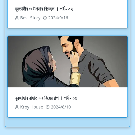
মুনতাসীর ও উপমার বিচ্ছেদ । পর্ব - ০২
Best Story
2024/9/16
নুরজাহান রাহাত এর বিয়ের গল্প । পর্ব - ০৫
Kroy House
2024/8/10