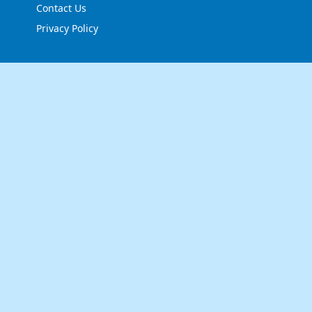
Contact Us
Privacy Policy
FOLLOW US
NEWSLETTER
Stay up to date with the latest news and relevant
updates from us.