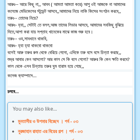
আরুঃ-- আরে কিছু না,, আবব ( আমতা আমতা করে) আপু ওই আজকে না আমাদের
কলেজে মেডিকেলের স্টুডেন্ট আসবে,,আমাদের নিয়ে নাকি কিসের সংগঠন করবে,,
তরুঃ-- তোদের নিয়ে?
আরুঃ- হ্যা,, সেটাই তে বলল,আজ তাদের লিডার আসবে, আমাদের সবকিছু বুঝিয়ে
দিতে,আশা করা যায় সপ্তাহ খানেকের মাঝে কাজ শুরু হবে।
তরুঃ-- ওহ,সাবধানে থাকবি,
আরুঃ- হ্যা হ্যা থাকবো থাকবো
বলেই আরু তরুর রুম থেকে বেরিয়ে গেলো, এদিকে তরু বসে বসে চিন্তা করছে,,
শুভ্র আবার কেন আসলো? আর কাল সে কি বলে গেলো? আরুর কি কেন ক্ষতি করবে?
কাল থেকে এসব চিন্তায় তরুর ঘুম হারাম হয়ে গেছে,,
কলেজ ক্যাম্পাসে...
চলবে...
You may also like...
মুনতাসীর ও উপমার বিচ্ছেদ । পর্ব - ০৩
নুরজাহান রাহাত এর বিয়ের গল্প । পর্ব - ০৩