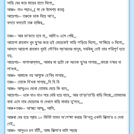
সাড়ি বের করে মায়ের হাতে দিলো,,
আরুঃ- নাও পড়াও,,( মা কে উদ্দেশ্য করে)
আয়েশাঃ-- তরুকে ডাক দিয়ে আ'ন,,
বলতে বলতেই তরু হাজির,,
তরুঃ-- আর ডা'কতে হবে না,, আমি'ও এসে গেছি,,
আয়েশা রাহমান খুব সু'ন্দর করে দুই মেয়েকেই সাড়ি প'ড়িয়ে দিলো,, সা'জিয়ে ও দিলো,,
আসলে আয়েশা রাহমান খুবই সৌ'খিন স্ব'ভাবের মানুষ, সবকিছু তেই তার প'রিপূর্ণ হতে
হয়,
আয়েশাঃ-- মাশাআল্লাহ,, আমার মা দুটো কে অনেক সু'ন্দর লাগছে,,,কারো ন'জর না
লা'গুক,,
আরুঃ- আমাকে নয় আপুকে হে'ব্বি লাগছে,,
তরুঃ-- তোকে বি'ধবা লাগছে,,হি হি হি
আরুঃ- আম্মুওও দেখো তোমার মেয়ে কি বলে,,
আয়েশাঃ-- ওকে যাও যাও পরে দেরি হয়ে যাবে,, আর তা'ড়া'তা'ড়ি বাড়ি ফিরো,,তোমাদের
বাবা এসে তার মেয়েদের না দেখলে বাড়ি মাথায় তু'লবে,,,
আরু+তরুঃ-- আ'চ্ছা আম্মু,, আসি,
আরুরা বের হয়ে প্রায় ১০ মিনিট যাবত অ'পে'ক্ষা করছে কি'ন্তু একটা রি'ক্সা'র ও দেখা
নেই,,
আরুঃ- আপুওও চল হাঁটি,, আজ রি'ক্সা'র ভাটা পড়ছে