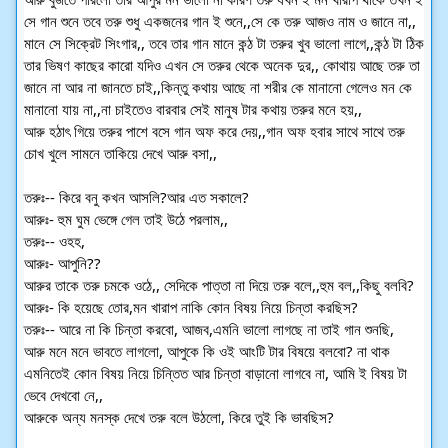
সে গান শুনে তবে তরু শুধু একজনের গান ই শুনে,,সে কে তরু আজও নাম ও জানে না,,
মানে সে সিক্রেট সিংগার,, তবে তার গান মানে কন্ঠ টা তরুর খুব ভালো লাগে,,কন্ঠ টা ঠিক
তার ভিষণ কাছের কারো যদিও এখন সে তরুর থেকে অনেক দুর,, কোথায় আছে তরু তা
জানে না আর না জানতে চাই,,কিন্তু কথায় আছে না শরীর কে মানানো গেলেও মন কে
মানানো যায় না,,না চাইতেও বারবার সেই মানুষ টার কথায় তরুর মনে হয়,,
আরু হঠাৎ গিয়ে তরুর পাশে বসে গান অফ করে দেয়,,গান অফ হবার সাথে সাথে তরু
চোখ খুলে সামনে তাকিয়ে দেখে আরু বসা,,
তরুঃ-- কিরে বনু কখন আসলি?আর এত সকালে?
আরুঃ- হুম ঘুম ভেঙ্গে গেল তাই উঠে পরলাম,,
তরুঃ-- ওহহ,
আরুঃ- আপুনি??
আরুর তাকে তরু চমকে ওঠে,, সেদিকে পাত্তা না দিয়ে তরু বলে,,হুম বল,,কিছু বলবি?
আরুঃ- কি হয়েছে তোর,মন খারাপ নাকি কোন বিষয় নিয়ে চিন্তা করছিস?
তরুঃ-- আরে না কি চিন্তা করবো, আজব,এমনি ভালো লাগছে না তাই গান শুনছি,
আরু মনে মনে ভাবতে লাগলো, আপুকে কি ওই আংটি টার বিষয়ে বলবো? না থাক
এমনিতেই কোন বিষয় নিয়ে চিন্তিত আর চিন্তা বাড়ানো লাগবে না, আমি ই বিষয় টা
ভেবে দেখবো নে,,
আরুকে অন্য মনস্ক দেখে তরু বলে উঠলো, কিরে তুই কি ভাবছিস?