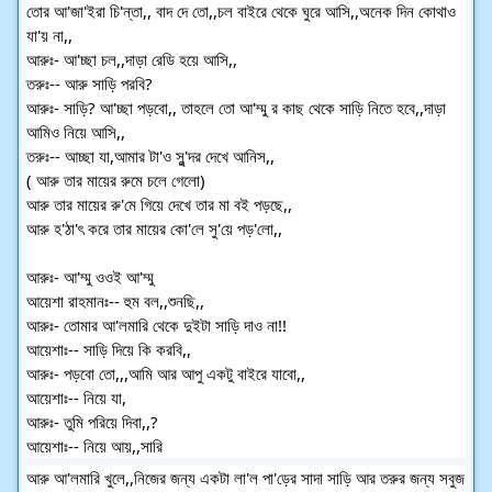
তোর আ'জা'ইরা চি'ন্তা,, বাদ দে তো,,চল বাইরে থেকে ঘুরে আসি,,অনেক দিন কোথাও
যা'য় না,,
আরুঃ- আ'চ্ছা চল,,দাড়া রেডি হয়ে আসি,,
তরুঃ-- আরু সাড়ি পরবি?
আরুঃ- সাড়ি? আ'চ্ছা পড়বো,, তাহলে তো আ'ম্মু র কাছ থেকে সাড়ি নিতে হবে,,দাড়া
আমিও নিয়ে আসি,,
তরুঃ-- আচ্ছা যা,আমার টা'ও সু'ন্দর দেখে আনিস,,
( আরু তার মায়ের রুমে চলে গেলো)
আরু তার মায়ের রু'মে গিয়ে দেখে তার মা বই পড়ছে,,
আরু হ'ঠা'ৎ করে তার মায়ের কো'লে সু'য়ে পড়'লো,,
আরুঃ- আ'ম্মু ওওই আ'ম্মু
আয়েশা রাহমানঃ-- হুম বল,,শুনছি,,
আরুঃ- তোমার আ'লমারি থেকে দুইটা সাড়ি দাও না!!
আয়েশাঃ-- সাড়ি দিয়ে কি করবি,,
আরুঃ- পড়বো তো,,,আমি আর আপু একটু বাইরে যাবো,,
আয়েশাঃ-- নিয়ে যা,
আরুঃ- তুমি পরিয়ে দিবা,,?
আয়েশাঃ-- নিয়ে আয়,,সারি
আরু আ'লমারি খুলে,,নিজের জন্য একটা লা'ল পা'ড়ের সাদা সাড়ি আর তরুর জন্য সবুজ