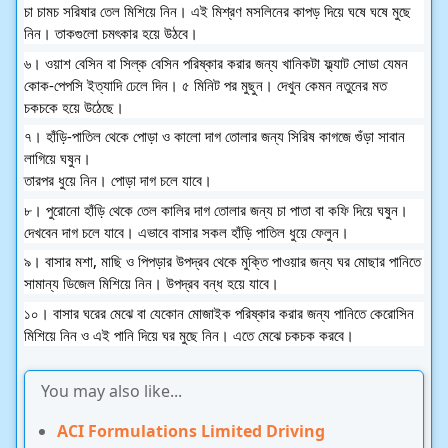
চা চামচ সরিষার তেল মিশিয়ে নিন। এই মিশ্রণ মসলিনের কাপড় দিয়ে ঘষে ঘষে মুছে
নিন। তাকগুলো চমৎকার হয়ে উঠবে।
৬। ওয়াশ বেসিন বা সিল্ক বেসিন পরিষ্কার করার জন্য খানিকটা ফ্ল্যাট সোডা যেমন
কোক-পেপসি ইত্যাদি ঢেলে দিন। ৫ মিনিট পর মুছুন। দেখুন কেমন নতুনের মত
চকচকে হয়ে উঠেছে।
৭। হাঁড়ি-পাতিল থেকে পোড়া ও কালো দাগ তোলার জন্য সিরিষ কাগজে গুঁড়া সাবান
লাগিয়ে ঘষুন।
তারপর ধুয়ে নিন। পোড়া দাগ চলে যাবে।
৮। পুরোনো হাঁড়ি থেকে তেল কালির দাগ তোলার জন্য চা পাতা বা কফি দিয়ে ঘষুন।
দেখবেন দাগ চলে যাবে। এভাবে বাসার সকল হাঁড়ি পাতিল ধুয়ে ফেলুন।
৯। বাসার মশা, মাছি ও পিপড়ার উপদ্রব থেকে মুক্তি পাওয়ার জন্য ঘর মোছার পানিতে
সামান্য ডিজেল মিশিয়ে নিন। উপদ্রব বন্ধ হয়ে যাবে।
১০। বাসার ঘরের মেঝে বা যেকোন মোজাইক পরিষ্কার করার জন্য পানিতে কেরোসিন
মিশিয়ে নিন ও এই পানি দিয়ে ঘর মুছে নিন। এতে মেঝে চকচক করবে।
You may also like...
ACI Formulations Limited Driving