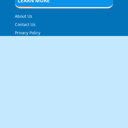
LEARN MORE
About Us
Contact Us
Privacy Policy
FOLLOW US
NEWSLETTER
Stay up to date with the latest news and relevant
updates from us.