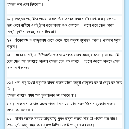
তাহলে আর তেল ছিটবেনা।
২৬। খেজুরের গুড় দিয়ে পায়েস করতে গিয়ে অনেক সময় দুধটা ফেটে যায়।
দুধ ঘন
হয়ে গেলে নামিয়ে একটু ঠান্ডা করে তারপর গুড় মেশাবেন।
ভালো করে নেড়ে আবার
কিছুটা ফুটিয়ে নেবেন, দুধ ফাটবে না।
২৭। চিনেবাদাম ও কাজুবাদাম তেলে ভেজে পরে রান্নায় ব্যবহার করুন। খাবারের স্বাদ
বাড়বে।
২৮। বাসায় সেমাই বা মিষ্টিজাতীয় খাবারে অনেকে বাদাম ব্যবহার করেন। বাদামে যদি
তেল মেখে পরে তাওয়ায় ভাজেন তাহলে তেল কম লাগবে। নয়তো শুকনো ভাজতে গেলে
তেল বেশি লাগবে।
২৯। ওল, কচু অথবা কচুশাক রান্না করলে তাতে কিছুটা তেঁতুলের রস বা লেবুর রস দিয়ে
দিন।
তাহলে খাওয়ার সময় গলা চুলকানোর ভয় থাকবে না।
৩০। কেক বানাতে যদি ডিমের পরিমাণ কম হয়, তার বিকল্প হিসেবে ব্যবহার করতে
পারেন কর্নফ্লাওয়ার।
৩১। বাসায় অনেক সময়ই তাড়াতাড়ি স্যুপ রান্না করতে গিয়ে তা পাতলা হয়ে যায়।
তখন দুটো আলু সেদ্ধ করে স্যুপে মিশিয়ে ফোটালে স্যুপ ঘন হবে।