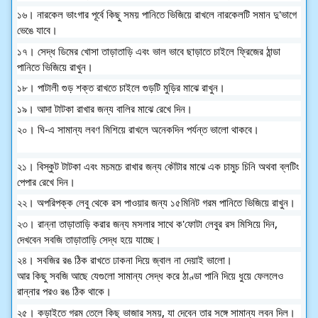
১৬। নারকেল ভাংগার পূর্বে কিছু সময় পানিতে ভিজিয়ে রাখলে নারকেলটি সমান দু'ভাগে
ভেঙে যাবে।
১৭। সেদ্ধ ডিমের খোসা তাড়াতাড়ি এবং ভাল ভাবে ছাড়াতে চাইলে ফ্রিজের ঠান্ডা
পানিতে ভিজিয়ে রাখুন।
১৮। পাটালী গুড় শক্ত রাখতে চাইলে গুড়টি মুড়ির মাঝে রাখুন।
১৯। আদা টাটকা রাখার জন্য বালির মাঝে রেখে দিন।
২০। ঘি-এ সামান্য লবণ মিশিয়ে রাখলে অনেকদিন পর্যন্ত ভালো থাকবে।
২১। বিস্কুট টাটকা এবং মচমচে রাখার জন্য কৌটার মাঝে এক চামুচ চিনি অথবা ব্লটিং
পেপার রেখে দিন।
২২। অপরিপক্ক লেবু থেকে রস পাওয়ার জন্য ১৫মিনিট গরম পানিতে ভিজিয়ে রাখুন।
২৩। রান্না তাড়াতাড়ি করার জন্য মসলার সাথে ক'ফোটা লেবুর রস মিসিয়ে দিন,
দেখবেন সবজি তাড়াতাড়ি সেদ্ধ হয়ে যাচ্ছে।
২৪। সবজির রঙ ঠিক রাখতে ঢাকনা দিয়ে জ্বাল না দেয়াই ভালো।
আর কিছু সবজি আছে যেগুলো সামান্য সেদ্ধ করে ঠাণ্ডা পানি দিয়ে ধুয়ে ফেললেও
রান্নার পরও রঙ ঠিক থাকে।
২৫। কড়াইতে গরম তেলে কিছু ভাজার সময়, যা দেবেন তার সঙ্গে সামান্য লবন দিল।