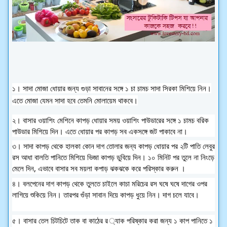
১। সাদা মোজা ধোয়ার জন্য গুড়া সাবানের সঙ্গে ১ চা চামচ সাদা সিরকা মিশিয়ে নিন।
এতে মোজা যেমন সাদা হবে তেমনি মোলায়েম থাকবে।
২। বাসার ওয়াশিং মেশিনে কাপড় ধোয়ার সময় ওয়াশিং পাউডারের সঙ্গে ১ চামচ বরিক
পাউডার মিশিয়ে দিন।
এতে ধোয়ার পর কাপড় সব একসঙ্গে জট পাকাবে না।
৩। সাদা কাপড় থেকে হালকা কোন দাগ তোলার জন্য কাপড় ধোয়ার পর ২টি পাতি লেবুর
রস আধা বালতি পানিতে মিশিয়ে ভিজা কাপড় ডুবিয়ে দিন। ১০ মিনিট পর তুলে না নিংড়ে
মেলে দিন, এভাবে বাসার সব ময়লা কপাড় ঝকঝকে করে পরিস্কার করুন ।
৪। বলপেনের দাগ কাপড় থেকে তুলতে চাইলে কাচা মরিচের রস ঘষে ঘষে দাগের ওপর
লাগিয়ে শুকিয়ে নিন। তারপর গুঁড়া সাবান দিয়ে কাপড় ধুয়ে নিন। দাগ চলে যাবে।
৫। বাসার তেল চিটচিটে তাক বা কাঠের র
্যাক পরিষ্কার করা জন্য ১ কাপ পানিতে ১