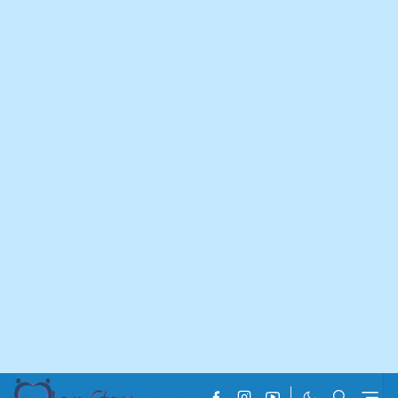
Office Address: Port Road, Under Krishi Bank, Khagrachhari,
Khagrachhari.
Authority Contacts
Mr. Jane Alam (In Charge): 01324727895, 01817250389
Service & Contacts
Courier Section: 01976113026, 037161266
E-Com,PSL Section: 01704459349, 01936008151
VD & Condition Section: 01936008373
Head Office Hotline:
09612-003003
Admin Section:
admin
@sundarbancourier.com.bd
Website:
https://www.sundarbancourierltd.com