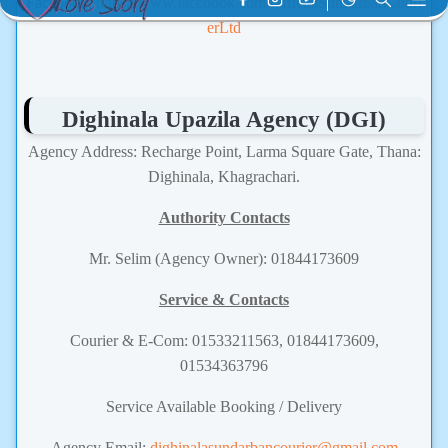
Facebook:
https://www.facebook.com/OfficialSundarbanCouri
erLtd
Dighinala Upazila Agency (DGI)
Agency Address: Recharge Point, Larma Square Gate, Thana:
Dighinala, Khagrachari.
Authority Contacts
Mr. Selim (Agency Owner): 01844173609
Service & Contacts
Courier & E-Com: 01533211563, 01844173609,
01534363796
Service Available Booking / Delivery
Agency Email:
dighinalasundarbancourier@gmail.com