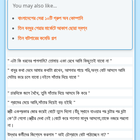
You may also like...
বাংলাদেশের সেরা ১০টি গ্রুপ অব কোম্পানি
তিন বন্ধুর শেয়ার মার্কেটে আকাশ ছোয়া স্বপ্ন
তিন বাটপারের কমেডি গল্প
" এটা কি ধরনের পাগলামি? তোমায় একা রেখে আমি কিছুতেই যাবো না "
" বাবুর কথা ভেবে আমার কথাটা রাখেন, আপনার পায়ে পরি,অন্য বোট আসলে আমি
সেটায় করে চলে যাবো।নইলে সাঁতার দিয়ে যাবো "
" চারদিকে জলে থৈথৈ, তুমি সাঁতার দিয়ে আসবে কি করে "
" গ্রামের মেয়ে আমি,সাঁতার দিয়েই বড় হইছি "
স্ত্রী একপ্রকার জোর করেই বোটে তুলে দিলো।উঁচু স্থানে যাওয়ার পর ঘন্টার পর ঘন্টা
কে"টে গেলো।স্ত্রীর দেখা নেই।বোটে করে শতশত মানুষ আসলো,তাকে নজরে পরলো
না।
উদ্ধার কর্মীদের জিগ্যেস করলাম " ভাই চৌগ্রামে বোট পাঠাচ্ছেন না? "