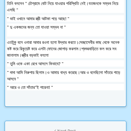
তিনি বললেন " চৌগ্রামে বোট নিয়ে যাওয়ার পরিস্থিতি নেই।যতজনকে সম্ভব নিয়ে
এসছি "
" ভাই ওখানে আমার স্ত্রী আটকা পড়ে আছে! "
" দু একজনের জন্য তো যাওয়া সম্ভব না "
এতটুকু বলে ওনারা আবার রওনা হলো উদ্ধার করতে।সেচ্ছাসেবীর কাছ থেকে অনেক
কষ্ট করে রিকুয়েষ্ট করে এলটা ফোনের জোগাড় করলাম।শ্বশুরবাড়িতে কল করে সব
জানালাম।স্ত্রীর বড়ভাই বললো
" তুমি ওকে একা রেখে আসলে কিভাবে? "
" দাদা আমি নিরুপায় ছিলাম।ও আমায় বাধ্য করেছে।আর ও বলেছিলো সাঁতরে পাড়ে
আসবে "
" আরে ও তো সাঁতার"ই পারেনা! "
Next Post