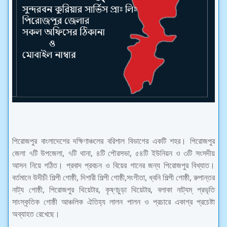
পিরোজপুর বাংলাদেশের দক্ষিণাঞ্চলের বরিশাল বিভাগের একটি শহর। পিরোজপুর
জেলা ৭টি উপজেলা, ৭টি থানা, ৪টি পৌরসভা, ৫৪টি ইউনিয়ন ও ৩টি সংসদীয়
আসন নিয়ে গঠিত। প্রবাদ প্রবচন ও বিয়ের গানের জন্য পিরোজপুর বিখ্যাত।
বর্তমানে উদীচী শিল্পী গোষ্ঠী, দিশারী শিল্পী গোষ্ঠী,সংগীতা, ধ্বনি শিল্পী গোষ্ঠী, রুপান্তর
নাট্য গোষ্ঠী, পিরোজপুর থিয়েটার, কৃষ্ণচুড়া থিয়েটার, বলাকা নাট্যম্ প্রভৃতি
সাংস্কৃতিক গোষ্ঠী আঞ্চলিক ঐতিহ্য লালন পালন ও প্রচারে একাগ্র প্রচেষ্টা
অব্যাহত রেখেছে।