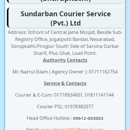
Sundarban Courier Service
(Pvt.) Ltd
Address: Infront of Central Jame Mosjid, Beside Sub-
Registry Office, Jogatpotti Bandar, Nesarabad,
Sorupkathi.Pirojpur South Side of Sarsina Darbar
Sharif, Plus Ghat, Load Point.
Authority Contacts
Mr. Nazrul Islam ( Agency Owner ): 01711162754
Service & Contacts
Courier & E-Com: 01718924601, 01811141144
Courier PSL: 01978382077
Head Office Hotline :
09612-003003
Email:
nazrulislam1955@gmail.com