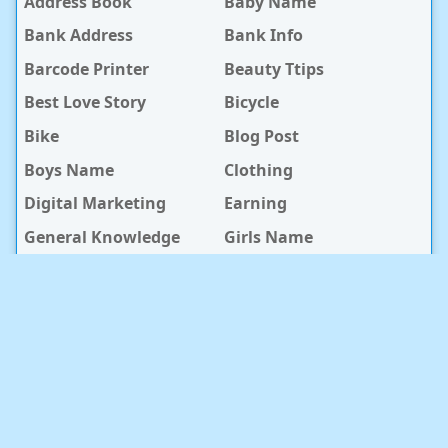
Address Book
Baby Name
Bank Address
Bank Info
Barcode Printer
Beauty Ttips
Best Love Story
Bicycle
Bike
Blog Post
Boys Name
Clothing
Digital Marketing
Earning
General Knowledge
Girls Name
Hospital
Hotel
Islami Life
Jobs
Law Notes
Life Style
Love Caption
Love Story
Love Story Bangla
Mobile Phone
Online Earning
Recipe