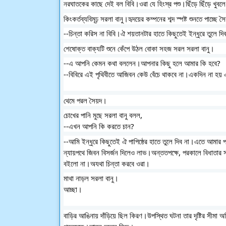
নরঘাতকের কাছে দেই বল বিবি।ওরা যে হিংস্র পশু।ছিঁড়ে ছিঁড়ে খুবল
কিংকর্তব্যবিমূঢ় সরলা বানু।হৃদয়ের কম্পনের শব্দ স্পষ্ট শুনতে পাচ্
--চিন্তা করিস না বিবি।ঐ শয়তানটার হাতে কিছুতেই ইন্ধুরে তুলে 
শেষোক্ত বাক্যটি শুনে কেঁপে উঠল বোকা সহজ সরল সরলা বানু।
--এ আপনি কেমন কথা বললেন।আপনার কিছু হলে আমার কি হবে?
--বিবিরে এই পৃথিবীতে আজিবন কেউ বেঁচে থাকবে না।একদিন না হয়
থেমে পরল সৈয়দ।
চোখের পানি মুছে সরলা বানু বলল,
--এখন আপনি কি করতে চান?
--আমি ইন্ধুরে কিছুতেই ঐ পাপিষ্ঠের হাতে তুলে দিব না।এতে আম
ন্যায়পথে জিবন বিসর্জন দিলেও লাভ।অন্ততপক্ষে, পরকালে বিধাতার 
বইলো না।অযথা চিন্তা করবে ওরা।
মাথা নাড়ল সরলা বানু।
আচ্ছা।
বাড়ির আঙিনায় দাঁড়িয়ে ছিল কিরণ।উপস্থিত ঘটনা তার দৃষ্টির সীমা 