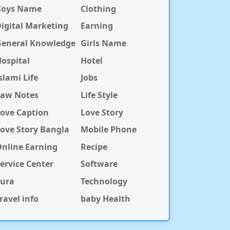
Boys Name
Clothing
igital Marketing
Earning
General Knowledge
Girls Name
ospital
Hotel
slami Life
Jobs
Law Notes
Life Style
ove Caption
Love Story
ove Story Bangla
Mobile Phone
nline Earning
Recipe
ervice Center
Software
Sura
Technology
ravel info
baby Health