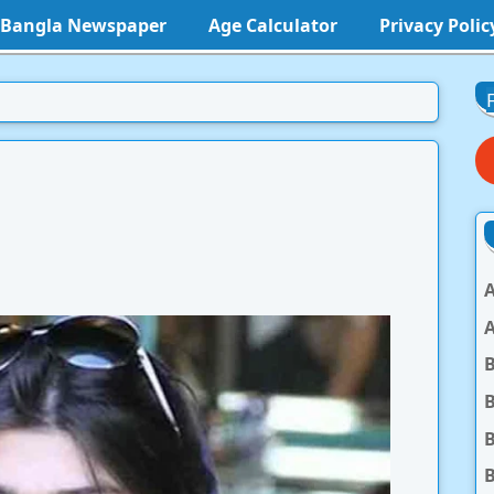
l Bangla Newspaper
Age Calculator
Privacy Polic
A
A
B
B
B