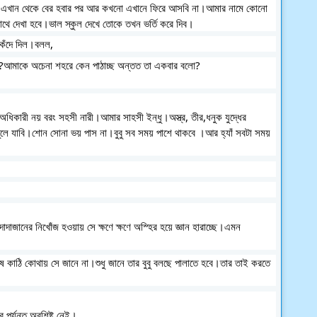
াঁ এখান থেকে বের হবার পর আর কখনো এখানে ফিরে আসবি না।আমার নামে কোনো
াথে দেখা হবে।ভাল স্কুল দেখে তোকে তখন ভর্তি করে দিব।
কেঁদে দিল।বলল,
ব?আমাকে অচেনা শহরে কেন পাঠাচ্ছ অন্তত তা একবার বলো?
ধিকারী নয় বরং সহসী নারী।আমার সাহসী ইন্ধু।অস্ত্র, তীর,ধনুক যুদ্ধের
ুলে যাবি।শোন সোনা ভয় পাস না।বুবু সব সময় পাশে থাকবে ।আর হ্যাঁ সবটা সময়
াজানের নিখোঁজ হওয়ায় সে ক্ষণে ক্ষণে অস্হির হয়ে জ্ঞান হারাচ্ছে।এমন
েষ কাঠি কোথায় সে জানে না।শুধু জানে তার বুবু বলছে পালাতে হবে।তার তাই করতে
 পর্যন্ত অবশিষ্ট নেই।