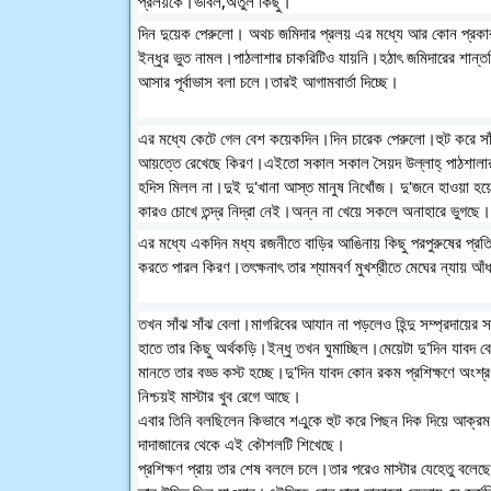
প্রলয়কে।ভাবল,অতুল কিছু।
দিন দুয়েক পেরুলো। অথচ জমিদার প্রলয় এর মধ্যে আর কোন প্রকার ঝ
ইন্ধুর ভুত নামল।পাঠলাশার চাকরিটিও যায়নি।হঠাৎ জমিদারের শান্তশ
আসার পূর্বাভাস বলা চলে।তারই আগামবার্তা দিচ্ছে।
এর মধ্যে কেটে গেল বেশ কয়েকদিন।দিন চারেক পেরুলো।হুট করে সাঁঝে
আয়ত্তে রেখেছে কিরণ।এইতো সকাল সকাল সৈয়দ উল্লাহ্ পাঠশালার উ
হদিস মিলল না।দুই দু'খানা আস্ত মানুষ নিখোঁজ। দু'জনে হাওয়া 
কারও চোখে তন্দ্র নিদ্রা নেই।অন্ন না খেয়ে সকলে অনাহারে ভুগছে
এর মধ্যে একদিন মধ্য রজনীতে বাড়ির আঙিনায় কিছু পরপুরুষের প্রতি
করতে পারল কিরণ।তৎক্ষনাৎ তার শ্যামবর্ণ মুখশ্রীতে মেঘের ন্যায় আঁ
তখন সাঁঝ সাঁঝ বেলা।মাগরিবের আযান না পড়লেও হিন্দু সম্প্রদায়ের
হাতে তার কিছু অর্থকড়ি।ইন্ধু তখন ঘুমাচ্ছিল।মেয়েটা দু'দিন যাব
মানতে তার বড্ড কস্ট হচ্ছে।দু'দিন যাবদ কোন রকম প্রশিক্ষণে অংশ
নিশ্চয়ই মাস্টার খুব রেগে আছে।
এবার তিনি বলছিলেন কিভাবে শএুকে হুট করে পিছন দিক দিয়ে আ
দাদাজানের থেকে এই কৌশলটি শিখেছে।
প্রশিক্ষণ প্রায় তার শেষ বললে চলে।তার পরেও মাস্টার যেহেতু বলেছ