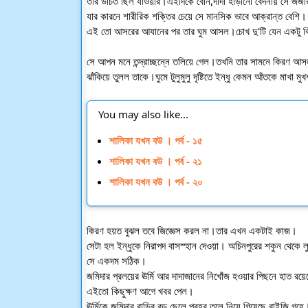
তার উচিত ছিল যাওয়ার।এইদিকে বোন,দাদা হাড়ানো বেদনায় সে জর্জ
যার কারনে শারীরিক শক্তির চেয়ে সে মানসিক ভাবে আক্রান্ত বেশি।
এই তো আসরের আযানের পর তার ঘুম আসল।চোখ দু'টি যেন একটু ব
সে আপন মনে তন্দ্রাচ্ছন্নে তলিয়ে গেল।তখনি তার সামনে কিরণ আ
ঝাঁকিয়ে তুলল তাকে।ঘুমে টুলুমুলু দৃষ্টিতে ইন্ধু কেমন আঁতকে মাখা ম
You may also like...
শালিকা যখন বউ । পর্ব - ১৫
শালিকা যখন বউ । পর্ব - ২১
শালিকা যখন বউ । পর্ব - ২০
কিরণ হয়ত বুঝল তবে জিজ্ঞেস করল না।তার এখন একটাই কাজ।
সেটা হল ইন্ধুকে নিরাপদ বাসস্হান দেওয়া। অচিনপুরের শকুন থেকে ল
সে একদম সঠিক।
জমিদার প্রলয়ের ঊর্মি আর দাদাজানের নিখোঁজ হওয়ার পিছনে হাত রয়
এইতো কিছুক্ষণ আগে খবর পেল।
ঊর্মিকে জমিদার বাড়ির বড় ছেলে প্রহর তুলে নিয়ে গিয়েছে বাইজি গৃহে