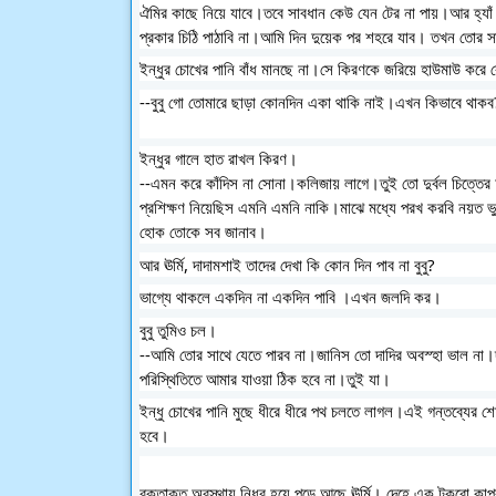
ঐমির কাছে নিয়ে যাবে।তবে সাবধান কেউ যেন টের না পায়।আর হ্য
প্রকার চিঠি পাঠাবি না।আমি দিন দুয়েক পর শহরে যাব। তখন তোর স
ইন্ধুর চোখের পানি বাঁধ মানছে না।সে কিরণকে জরিয়ে হাউমাউ করে 
--বুবু গো তোমারে ছাড়া কোনদিন একা থাকি নাই।এখন কিভাবে থাক
ইন্ধুর গালে হাত রাখল কিরণ।
--এমন করে কাঁদিস না সোনা।কলিজায় লাগে।তুই তো দুর্বল চিত্তের অ
প্রশিক্ষণ নিয়েছিস এমনি এমনি নাকি।মাঝে মধ্যে পরখ করবি নয়ত ভ
হোক তোকে সব জানাব।
আর ঊর্মি, দাদামশাই তাদের দেখা কি কোন দিন পাব না বুবু?
ভাগ্যে থাকলে একদিন না একদিন পাবি ।এখন জলদি কর।
বুবু তুমিও চল।
--আমি তোর সাথে যেতে পারব না।জানিস তো দাদির অবস্হা ভাল না।দাদ
পরিস্থিতিতে আমার যাওয়া ঠিক হবে না।তুই যা।
ইন্ধু চোখের পানি মুছে ধীরে ধীরে পথ চলতে লাগল।এই গন্তব্যের শ
হবে।
রক্তাক্ত অবস্থায় নিধর হয়ে পড়ে আছে ঊর্মি। দেহে এক টুকরো কাপর