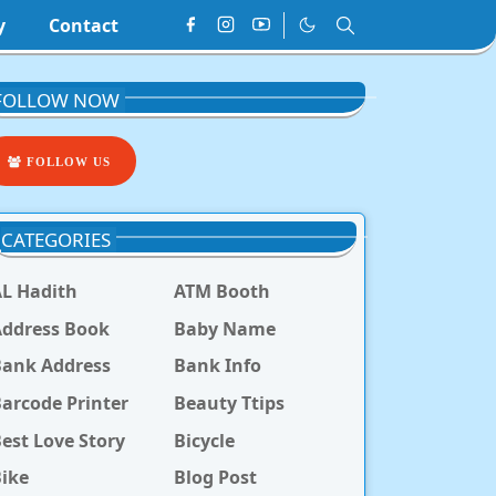
y
Contact
FOLLOW NOW
FOLLOW US
CATEGORIES
L Hadith
ATM Booth
ddress Book
Baby Name
Bank Address
Bank Info
arcode Printer
Beauty Ttips
est Love Story
Bicycle
ike
Blog Post