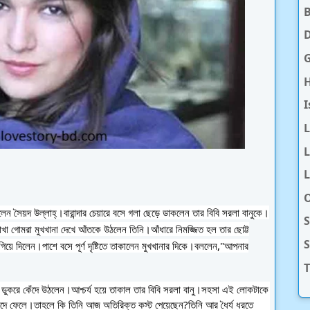
D
H
I
L
L
O
েন সৈয়দ উল্লাহ্।বারান্দার চেয়ারে বসে গলা ছেড়ে ডাকলেন তার বিবি সরলা বানুকে।
S
মাখা গোমরা মুখখানা দেখে আঁতকে উঠলেন তিনি।আঁধারে নিমজ্জিত হল তার ছোট্ট
এগিয়ে দিলেন।পাশে বসে পূর্ণ দৃষ্টিতে তাকালেন মুখখানার দিকে।বললেন,"আপনার
T
ধরে ডুকরে কেঁদে উঠলেন।আশ্চর্য হয়ে তাকাল তার বিবি সরলা বানু।সহসা এই লোকটাকে
কেঁদে ফেলে।তাহলে কি তিনি আজ অতিরিক্ত কস্ট পেয়েছেন?তিনি আর ধৈর্য ধরতে