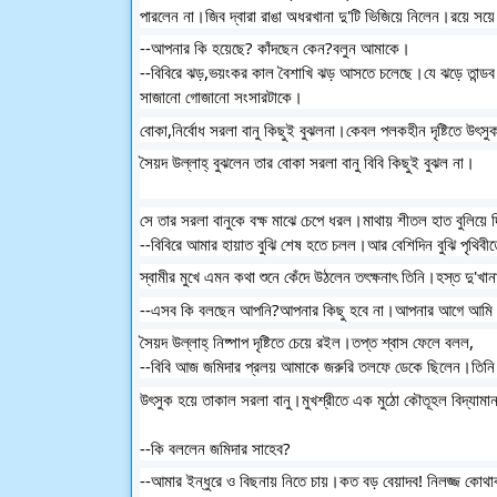
পারলেন না।জিব দ্বারা রাঙা অধরখানা দু'টি ভিজিয়ে নিলেন।রয়ে সয়
--আপনার কি হয়েছে? কাঁদছেন কেন?বলুন আমাকে।
--বিবিরে ঝড়,ভয়ংকর কাল বৈশাখি ঝড় আসতে চলেছে।যে ঝড়ে তান্ডব
সাজানো গোজানো সংসারটাকে।
বোকা,নির্বোধ সরলা বানু কিছুই বুঝলনা।কেবল পলকহীন দৃষ্টিতে উৎস
সৈয়দ উল্লাহ্ বুঝলেন তার বোকা সরলা বানু বিবি কিছুই বুঝল না।
সে তার সরলা বানুকে বক্ষ মাঝে চেপে ধরল।মাথায় শীতল হাত বুলিয়ে
--বিবিরে আমার হায়াত বুঝি শেষ হতে চলল।আর বেশিদিন বুঝি পৃথিবী
স্বামীর মুখে এমন কথা শুনে কেঁদে উঠলেন তৎক্ষনাৎ তিনি।হস্ত দু'খা
--এসব কি বলছেন আপনি?আপনার কিছু হবে না।আপনার আগে আমি 
সৈয়দ উল্লাহ্ নিষ্পাপ দৃষ্টিতে চেয়ে রইল।তপ্ত শ্বাস ফেলে বলল,
--বিবি আজ জমিদার প্রলয় আমাকে জরুরি তলফে ডেকে ছিলেন।তিনি
উৎসুক হয়ে তাকাল সরলা বানু।মুখশ্রীতে এক মুঠো কৌতূহল বিদ্য
--কি বললেন জমিদার সাহেব?
--আমার ইন্ধুরে ও বিছনায় নিতে চায়।কত বড় বেয়াদব! নিলজ্জ কোথ