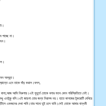
ুটা।
ে পাচ্ছে না।
 যেন।
্গল।
কেমন অদ্ভুত।
্রান্তে এনে তাকে দাঁড় করাল।বলল,
বালা,আজ আমি নিরুপায়।এই মুহূর্তে তোকে বলার মতন কোন পরিস্থিতিতে নেই।
শুধু এতটুকু বলি।এই জায়গা তোর জন্য নিরাপদ নয়। হাতে কাগজের টুকরোটি দেখিয়ে
াঁটলে একজনের দেখা পাবি।তার সাথে তুই চলে যাবি।সেই তোকে আমার বান্ধবী