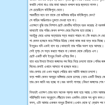
কথাটা শোনা মাএ তার মাথা আগুনে থপথপ করে জ্বলতে লাগল।
সে চেয়েছিলে বাইজিগৃহে যেতে।
পরবর্তীতে মনে হল তাকে তো জমিদার বাড়ির বাইজিগৃহে কেন?
সে বাড়ির আঙিনায়ও ঢুকতে দেওয়া হবে না।
এতক্ষণে বুঝি তার নিষ্পাপ ছোট বোনটির সতিত্ব হরন করেছে ঐ নরপশ
ভাবতেই তার শরির কেবল কম্পন মেরে নিঃশেষ হতে চাচ্ছে।
অতটুকু মেয়ে ওদের অত্যাচার সহ্য করতে পারবে না।কি করবে সে ভেব
গা কেমন ছমছম করে শিউরে উঠছে।মাথা কাজ করা বন্ধ করে দিচ্ছে
ইন্ধুরও যদি একই হাল হয়।ভাবতেই তার শরির অবশ হয়ে আসছে।
সেই দৃশ্য সে সহ্য করতে পারবে না।ভাবনা থেকে বেড়িয়ে এল।
ছোট একটি থলি ইন্ধুর নিকট এগিয়ে দিল।
হাত ধরে টানতে টানতে জঙ্গলের পথ দিয়ে নিয়ে চললো তাকে।গভির জঙ
দিনের বেলাই এখানে আসতে গা ছমছম করে।
তার বেলায় তো এখন সন্ধ্যা পেরিয়ে রাত আটটা বাজতে চললো।
বন্য পশুটা কেমন অদ্ভুত ভঙ্গিমায় ডেকে চলেছে।তবে একটি বিষয়ে 
তার কেন জানি ভয় হচ্ছে না।বরং ভালই লাগছে।কিরণ জঙ্গলের শেষ প
নিশ্চয়ই এতক্ষণ তোর মনে অনেক প্রশ্ন জমা হয়ে আছে।শোন আমার 
পরিস্থিতি যখন অনুকূলে পৌঁছাবে তখন একদিন তোকে সব খুলে বলব।
বলল, এটা আমার একজন বন্ধুর ঠিকানা।এখান থেকে দু' ক্রোস পথ হ