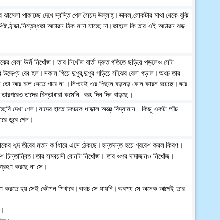
ামেলা পাকাচ্ছে দেখে স্বস্তি পেল সৈয়দ উল্লাহ্।ভাবল,লোকটার মাথা থেকে বুঝি
িষ্ট,ঠান্ডা,নিস্তব্ধতা আচারন ঠিক মানা যাচ্ছে না।তাহলে কি তার এই আচারন ঝড়
র বেলা ঊর্মি নিখোঁজ। তার নিখোঁজ বার্তা দ্রুত গতিতে ছড়িয়ে পড়লেও সেটা
দ্দেশ্য বের হল।সকাল গিয়ে দুপুর,দুপুর গড়িয়ে সাঁঝের বেলা গড়াল।অথচ তার
হয়ে তো আর চলে যেতে পারে না ।নিশ্চয়ই এর পিছনে বড়সড় কোন কারন রয়েছে।ঘরে
। তারপরেও তাদের চিন্তাধারা কমেনি।বরং দিন দিন বাড়ছে।
চ্ছবি দেখা গেল।যাদের হাতে চকচকে ধাড়াল অস্ত্র বিদ্যামান। কিছু একটা আঁচ
ধারে ডুবে গেল।
 সাকের শব্দ তীরের মতন কর্ণধারে এসে ঠেকছে।হন্তদন্ত হয়ে প্রবেশ করল কিরণ।
দ বেশ চিন্তান্বিত।তার সমবয়সী বোনটা নিখোঁজ। তার ওপর দাদাজানও নিখোঁজ।
্রগ্রহণ করছে না সে।
ক্রমণ করতে হয় সেই কৌশল শিখাবে।অথচ সে যায়নি।অবশ্য সে অনেক আগেই তার
ে।