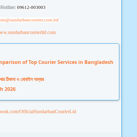
 Hotline:
09612-003003
min
@sundarbancourier.com.bd
www.sundarbancourierltd.com
arison of Top Courier Services in Bangladesh
াখার ঠিকানা ও মোবাইল নাম্বার
sh 2026
book.com/OfficialSundarbanCourierLtd