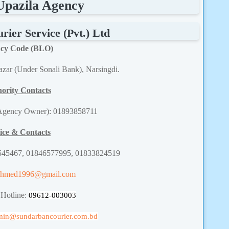
Upazila Agency
ier Service (Pvt.) Ltd
cy Code (BLO)
azar (Under Sonali Bank), Narsingdi.
ority Contacts
(Agency Owner): 01893858711
ice & Contacts
545467, 01846577995, 01833824519
ahmed1996@gmail.com
 Hotline:
09612-003003
min
@sundarbancourier.com.bd