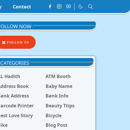
y
Contact
FOLLOW NOW
FOLLOW US
CATEGORIES
L Hadith
ATM Booth
ddress Book
Baby Name
Bank Address
Bank Info
arcode Printer
Beauty Ttips
est Love Story
Bicycle
ike
Blog Post