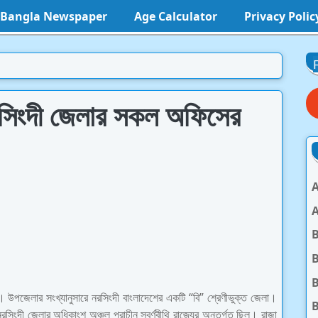
l Bangla Newspaper
Age Calculator
Privacy Polic
স নরসিংদী জেলার সকল অফিসের
A
A
B
B
 উপজেলার সংখ্যানুসারে নরসিংদী বাংলাদেশের একটি “বি” শ্রেণীভুক্ত জেলা।
B
সিংদী জেলার অধিকাংশ অঞ্চল প্রাচীন সুবর্ণবীথি রাজ্যের অন্তর্গত ছিল। রাজা