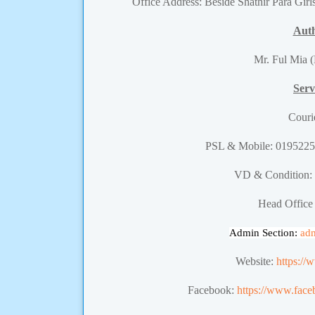
Office Address: Beside Shathir Para Girl
Auth
Mr. Ful Mia 
Serv
Couri
PSL & Mobile: 019522
VD & Condition:
Head Office
Admin Section:
ad
Website:
https://
Facebook:
https://www.face