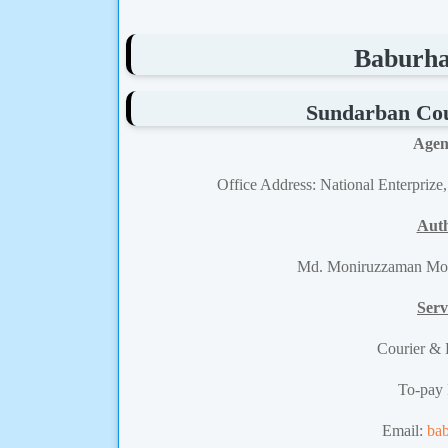
Baburha
Sundarban Cour
Agen
Office Address: National Enterprize
Auth
Md. Moniruzzaman Mon
Serv
Courier &
To-pay
Email:
ba