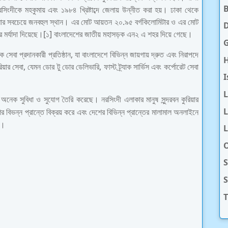
রসিংদীকে মহকুমায় এবং ১৯৮৪ খ্রিষ্টাব্দে জেলায় উন্নীত করা হয়। ঢাকা থেকে
েলার সবচেয়ে জনবহুল স্থান। এর মোট আয়তন ২০.৯৫ বর্গকিলোমিটার ও এর মোট
D
মর্যাদা দিয়েছে।[১] বাংলাদেশের জাতীয় মহাসড়ক এন২ এ শহর দিয়ে গেছে।
টিক সেবা প্রদানকারী প্রতিষ্ঠান, যা বাংলাদেশে বিভিন্ন জায়গায় দ্রুত এবং নিরাপদে
H
র সেবা, যেমন ডোর টু ডোর ডেলিভারি, ফাস্ট ট্র্যাক সার্ভিস এবং কর্পোরেট সেবা
I
 জন্য অনেক সুবিধা ও সুযোগ তৈরি করেছে। নরসিংদী এলাকার মানুষ
সুন্দরবন কুরিয়ার
L
র বিভন্ন প্রান্তে বিক্রয় করে এবং দেশের বিভিন্ন প্রান্তের মালামাল অনলাইনে
ে।
L
O
S
T