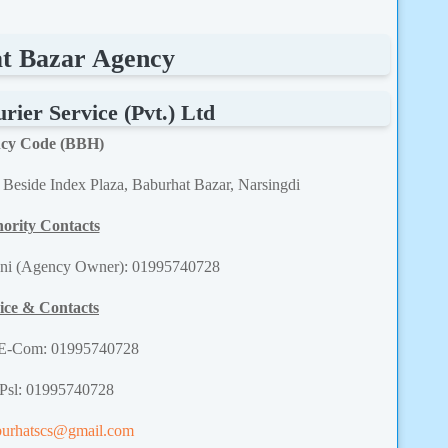
t Bazar Agency
ier Service (Pvt.) Ltd
cy Code (BBH)
, Beside Index Plaza, Baburhat Bazar, Narsingdi
ority Contacts
i (Agency Owner): 01995740728
ice & Contacts
 E-Com: 01995740728
 Psl: 01995740728
burhatscs@gmail.com