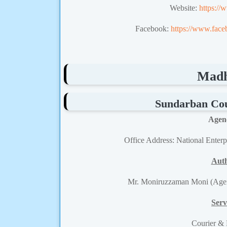
Website:
https://
Facebook:
https://www.face
Madh
Sundarban Cour
Agen
Office Address: National Enter
Auth
Mr. Moniruzzaman Moni (Age
Serv
Courier &