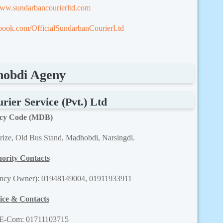
www.sundarbancourierltd.com
book.com/OfficialSundarbanCourierLtd
obdi Ageny
ier Service (Pvt.) Ltd
cy Code (MDB)
prize, Old Bus Stand, Madhobdi, Narsingdi.
ority Contacts
ncy Owner): 01948149004, 01911933911
ice & Contacts
 E-Com: 01711103715