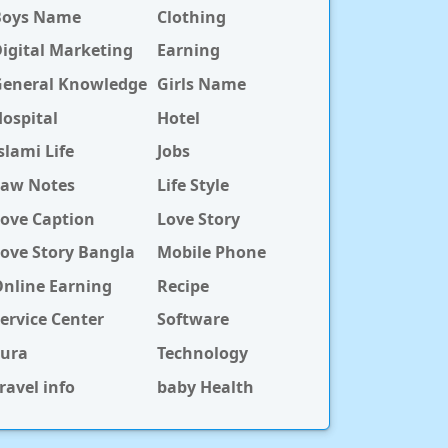
Boys Name
Clothing
igital Marketing
Earning
General Knowledge
Girls Name
ospital
Hotel
slami Life
Jobs
Law Notes
Life Style
ove Caption
Love Story
ove Story Bangla
Mobile Phone
nline Earning
Recipe
ervice Center
Software
Sura
Technology
ravel info
baby Health