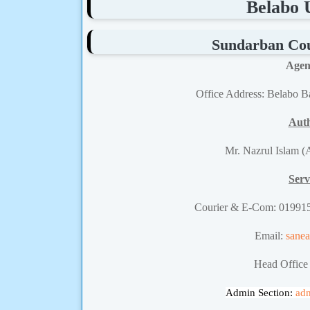
Belabo 
Sundarban Cour
Agen
Office Address: Belabo B
Auth
Mr. Nazrul Islam 
Serv
Courier & E-Com: 01991
Email:
sane
Head Office
Admin Section:
ad