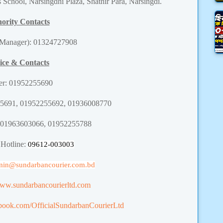
s School, Narsingdhi Plaza, Shathir Para, Narsingdi.
ority Contacts
(Manager): 01324727908
ice & Contacts
er
: 
01952255690
55691, 01952255692, 01936008770
 01963603066, 01952255788
 Hotline:
09612-003003
min
@sundarbancourier.com.bd
www.sundarbancourierltd.com
book.com/OfficialSundarbanCourierLtd