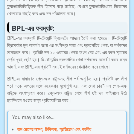
ফ্র্যাঞ্চাইজিভিত্তিক লীগ হিসেবে গড়ে উঠেছে, যেখানে ফ্র্যাঞ্চাইজিগুলো নিজেদের
খেলোয়াড় বাছাই করে এবং দল পরিচালনা করে।
BPL-এর ফরম্যাট:
BPL-এর ফরম্যাট টি-টোয়েন্টি ক্রিকেটের আদলে তৈরি করা হয়েছে। টি-টোয়েন্টি
ক্রিকেটের মূল আকর্ষণ হলো এর সংক্ষিপ্ত সময় এবং দ্রুতগতির খেলা, যা দর্শকদের
মনোরঞ্জন করে। প্রতিটি দল ২০ ওভারের খেলায় অংশ নেয় এবং এর ফলে ম্যাচের
দৈর্ঘ্য খুবই ছোট হয়। টি-টোয়েন্টির দ্রুতগতির খেলা দর্শকদের আকর্ষণ করার জন্য
আদর্শ, এবং BPL-এর প্রতিটি ম্যাচই দর্শকদের রোমাঞ্চিত করে তোলে।
BPL-এ সাধারণত প্লে-অফ রাউন্ডসহ লীগ পর্ব অনুষ্ঠিত হয়। প্রতিটি দল লীগ
পর্বে একে অপরের সঙ্গে কয়েকবার মুখোমুখি হয়, এবং সেরা চারটি দল প্লে-অফ
রাউন্ডে অংশগ্রহণ করে। প্লে-অফ রাউন্ড শেষে শীর্ষ দুই দল ফাইনালে উঠে
চ্যাম্পিয়ন হওয়ার জন্য প্রতিযোগিতা করে।
You may also like...
হাম রোগের লক্ষণ, চিকিৎসা, প্রতিরোধ এবং করনীয়