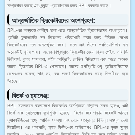
সম্প্রসারণ করছে এবং ব্র্যান্ড প্রোমোশনের জন্য BPL ব্যবহার করছে।
আন্তর্জাতিক ক্রিকেটারদের অংশগ্রহণ:
BPL-এর অন্যতম বৈশিষ্ট্য হলো এতে আন্তর্জাতিক ক্রিকেটারদের অংশগ্রহণ।
প্রতিটি ফ্র্যাঞ্চাইজি দল নিজেদের শক্তিশালী করার জন্য বিভিন্ন দেশের
ক্রিকেটারদের দলে অন্তর্ভুক্ত করে। ফলে এই লীগের প্রতিযোগিতার মান
অনেকটাই বৃদ্ধি পায়। অনেক বিশ্বখ্যাত ক্রিকেটার যেমন ক্রিস গেইল, এবি ডি
ভিলিয়ার্স, কুমার সাঙ্গাকারা, শহীদ আফ্রিদি, কেভিন পিটারসেন এবং আরো অনেক
তারকা ক্রিকেটার BPL-এ খেলেছেন। তাদের উপস্থিতি শুধু প্রতিযোগিতাকে
রোমাঞ্চকর করেছে তাই নয়, বরং তরুণ ক্রিকেটারদের কাছে শিক্ষণীয়ও হয়ে
উঠেছে।
বিতর্ক ও চ্যালেঞ্জ:
BPL সফলভাবে বাংলাদেশে ক্রিকেটের জনপ্রিয়তা বাড়াতে সক্ষম হলেও, এটি
বিতর্ক এবং চ্যালেঞ্জের মুখোমুখিও হয়েছে। বিশেষ করে প্রথম কয়েকটি আসরে
ফ্র্যাঞ্চাইজিদের মধ্যে আর্থিক সমস্যা এবং বেতন সংক্রান্ত বিভিন্ন সমস্যা দেখা
দিয়েছিল। এর পাশাপাশি, ম্যাচ ফিক্সিং-এর অভিযোগও BPL-এর সুনাম ক্ষুণ্ণ
করেছিল। ২০১৩ সালে একাধিক ক্রিকেটারকে ফিক্সিংয়ের সঙ্গে জড়িত থাকার