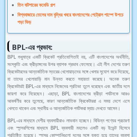
তিন বাটপারের কমেডি গল্প
বিশ্ববাজারে তেলের দাম বৃদ্ধির খবরে বাংলাদেশের পেট্রোল পাম্পে উপচে
পড়া ভিড়
BPL-এর প্রভাব:
BPL শুধুমাত্র একটি ক্রিকেট প্রতিযোগিতাই নয়, এটি বাংলাদেশের অর্থনীতি,
সংস্কৃতি এবং ক্রীড়াঙ্গনের উপর ব্যাপক প্রভাব ফেলেছে। এই লীগ দেশের তরুণ
ক্রিকেটারদের আন্তর্জাতিক স্তরের খেলোয়াড়দের সঙ্গে খেলার সুযোগ করে দিয়েছে,
যা তাদের খেলোয়াড়ি মান উন্নত করতে সহায়তা করেছে। অনেক তরুণ
ক্রিকেটারই BPL-এর মাধ্যমে নিজেদের প্রতিভা তুলে ধরেছেন এবং জাতীয় দলে
জায়গা করে নিয়েছেন। এছাড়া, BPL বাংলাদেশের ক্রীড়া পর্যটনকে আরও
আকর্ষণীয় করে তুলেছে, কারণ আন্তর্জাতিক ক্রিকেটাররা এ সময় দেশে এসে
খেলতে থাকেন এবং স্থানীয় ও আন্তর্জাতিক পর্যটকরা ম্যাচ দেখতে আসেন।
BPL-এর মাধ্যমে দেশীয় ব্যবসায়ীরাও লাভবান হচ্ছেন। বিভিন্ন পণ্যের প্রচারণা
এবং স্পন্সরশিপের মাধ্যমে BPL ব্যবসায়ী মহলেও একটি বড় ইভেন্ট হিসেবে
প্রতিষ্ঠিত হয়েছে। স্পন্সর কোম্পানিগুলো দলের সঙ্গে যুক্ত হয়ে তাদের ব্যবসা