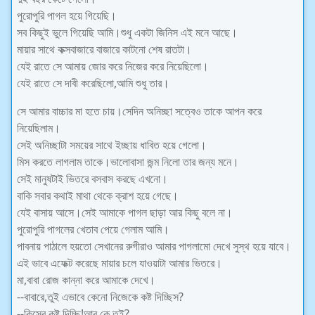
পুরোপুরি পাগল হয়ে গিয়েছি।
সব কিছুই ভুলে গিয়েছি আমি।শুধু একটা জিনিস এই মনে আছে।
মায়ার সাথে কক্সবাজারে বাজারে কাটনো শেষ রাতটা।
যেই রাতে সে আমায় জোর করে নিজের করে নিয়েছিলো।
যেই রাতে সে দাবী করেছিলো,আমি শুধু তার।
সে আমার বাচ্চার মা হতে চায়।সেদিন অনিচ্ছা সত্বেও তাকে আপন করে
নিয়েছিলাম।
সেই অনিচ্ছাটা সময়ের সাথে ইচ্ছায় ধাবিত হয়ে গেলো।
মিস করতে লাগলাম তাকে।ভালোবাসা জন্ম নিলো তার জন্য মনে।
সেই মানুষটাই ভিতরে বসবাস করছে এখনো।
বাকি সবার কথাই মাথা থেকে ক্রাশ হয়ে গেছে।
যেই বাসায় আসে।সেই আমাকে পাগল ছাড়া আর কিছু বলে না।
পুরোপুরি পাগলের খেতাব পেয়ে গেলাম আমি।
পাবনায় পাঠালে হয়তো সেখানের রুগীরাও আমার পাগলামো দেখে সুস্থ হয়ে যাবে।
এই ভাবে এফেক্ট করেছে মায়ার চলে যাওয়াটা আমার ভিতরে।
মা,বাবা রোজ কান্না করে আমাকে দেখে।
--বাবারে,তুই এভাবে কেনো নিজেকে কষ্ট দিচ্ছিস?
--কিসের কষ্ট দিচ্ছি!আর কে তুই?