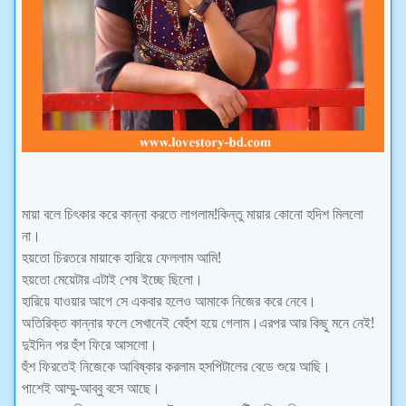
মায়া বলে চিৎকার করে কান্না করতে লাগলাম!কিন্তু মায়ার কোনো হদিশ মিললো
না।
হয়তো চিরতরে মায়াকে হারিয়ে ফেললাম আমি!
হয়তো মেয়েটার এটাই শেষ ইচ্ছে ছিলো।
হারিয়ে যাওয়ার আগে সে একবার হলেও আমাকে নিজের করে নেবে।
অতিরিক্ত কান্নার ফলে সেখানেই বেহুঁশ হয়ে গেলাম।এরপর আর কিছু মনে নেই!
দুইদিন পর হুঁশ ফিরে আসলো।
হুঁশ ফিরতেই নিজেকে আবিষ্কার করলাম হসপিটালের বেডে শুয়ে আছি।
পাশেই আম্মু-আব্বু বসে আছে।