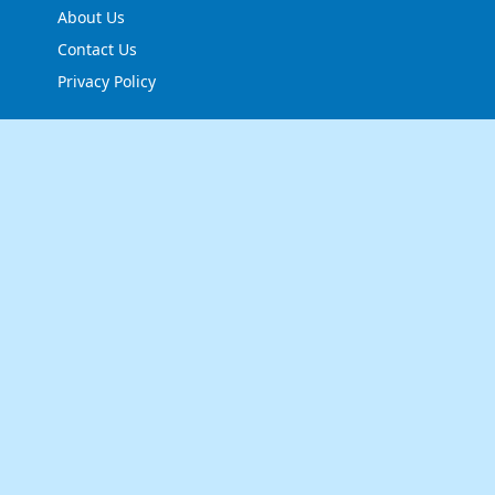
About Us
Contact Us
Privacy Policy
FOLLOW US
NEWSLETTER
Stay up to date with the latest news and relevant
updates from us.