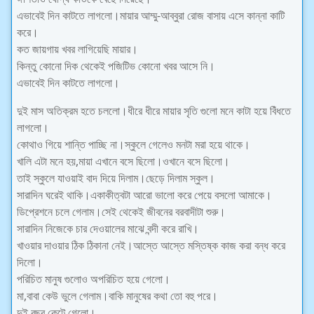
এভাবেই দিন কাটতে লাগলো।মায়ার আম্মু-আব্বুরা রোজ বাসায় এসে কান্না কাটি
করে।
কত জায়গায় খবর লাগিয়েছি মায়ার।
কিন্তু কোনো দিক থেকেই পজিটিভ কোনো খবর আসে নি।
এভাবেই দিন কাটতে লাগলো।
দুই মাস অতিক্রম হতে চললো।ধীরে ধীরে মায়ার সৃতি গুলো মনে কাটা হয়ে বিঁধতে
লাগলো।
কোথাও গিয়ে শান্তি পাচ্ছি না।স্কুলে গেলেও মনটা মরা হয়ে থাকে।
খালি এটা মনে হয়,মায়া এখানে বসে ছিলো।ওখানে বসে ছিলো।
তাই স্কুলে যাওয়াই বাদ দিয়ে দিলাম।ছেড়ে দিলাম স্কুল।
সারাদিন ঘরেই থাকি।একাকীত্বটা আরো ভালো করে পেয়ে বসলো আমাকে।
ডিপ্রেশনে চলে গেলাম।সেই থেকেই জীবনের বরবাদীটা শুরু।
সারাদিন নিজেকে চার দেওয়ালের মাঝে বন্দী করে রাখি।
খাওয়ার দাওয়ার ঠিক ঠিকানা নেই।আস্তে আস্তে মস্তিষ্ক কাজ করা বন্ধ করে
দিলো।
পরিচিত মানুষ গুলোও অপরিচিত হয়ে গেলো।
মা,বাবা কেউ ভুলে গেলাম।বাকি মানুষের কথা তো বহু পরে।
দুই বছর কেটে গেলো।