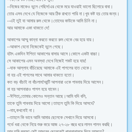
--নিজের মাকেও ভুলে গেছিস!এর থেকে মরে যাওয়াই ভালো ছিলোরে বাবা।
তোর এসব দেখে যে নিজেকে আর ঠিক রাখতে পারি না।খুব কষ্ট হয় তোর জন্য।
--এই তুই যা আমার রুম থেকে।তোদের কাউকে আমি চিনি না।
আর আমাকে একা থাকতে দে!
আকাশের আম্মু কান্না করতে করতে রুম থেকে বের হয়ে যায়।
--আকাশ যেনো নিজেকেই ভুলে গেছে।
হটাৎ একদিন ঈশিতা আকাশের বাসায় আসে।কোলে একটা বাচ্চা।
সে আকাশের এমন অবস্থা দেখে নিজেই শকট হয়ে যায়!
--যাক আল্লাহ বাঁচিয়েছে আমাকে এই পাগলের হাত থেকে।
না হয় এই পাগলের সাথে আমার থাকতে হতো।
কত বড় বাঁচাই না বাঁচলাম!আন্টি আপনারা ওকে পাবনায় দিয়ে আসেন।
না হয় আপনারাও পাগল হয়ে যাবেন।
--ঈশিতা,তোমার কোলেও সন্তান আছে।আমি যদি বলি,
তাকে তুমি পাবনায় দিয়ে আসো।তাহলে তুমি কি দিয়ে আসবে?
--নাহ,কখনোই না।
--তাহলে কি ভাবে আমি আমার ছেলেকে সেখানে দিয়ে আসবো।
গর্ভে ধরা থেকে নিয়ে শুরু করে আজ ২৭-২৮ বছর ধরে লালন পালন করছি।
আর তুমি বলছো সেই আদরের ছেলেকেই পাগলাগারদে দিয়ে আসতে?