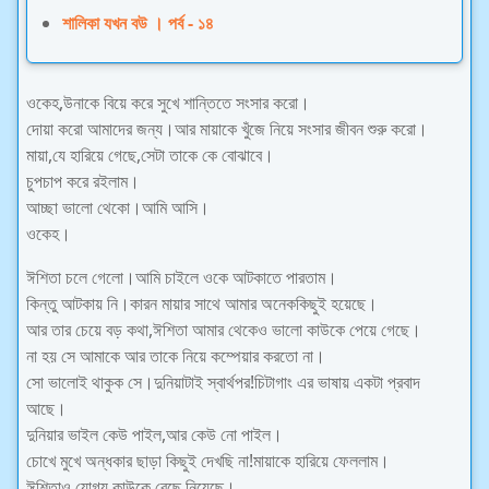
শালিকা যখন বউ । পর্ব - ১৪
ওকেহ,উনাকে বিয়ে করে সুখে শান্তিতে সংসার করো।
দোয়া করো আমাদের জন্য।আর মায়াকে খুঁজে নিয়ে সংসার জীবন শুরু করো।
মায়া,যে হারিয়ে গেছে,সেটা তাকে কে বোঝাবে।
চুপচাপ করে রইলাম।
আচ্ছা ভালো থেকো।আমি আসি।
ওকেহ।
ঈশিতা চলে গেলো।আমি চাইলে ওকে আটকাতে পারতাম।
কিন্তু আটকায় নি।কারন মায়ার সাথে আমার অনেককিছুই হয়েছে।
আর তার চেয়ে বড় কথা,ঈশিতা আমার থেকেও ভালো কাউকে পেয়ে গেছে।
না হয় সে আমাকে আর তাকে নিয়ে কম্পেয়ার করতো না।
সো ভালোই থাকুক সে।দুনিয়াটাই স্বার্থপর!চিটাগাং এর ভাষায় একটা প্রবাদ
আছে।
দুনিয়ার ভাইল কেউ পাইল,আর কেউ নো পাইল।
চোখে মুখে অন্ধকার ছাড়া কিছুই দেখছি না!মায়াকে হারিয়ে ফেললাম।
ঈশিতাও যোগ্য কাউকে বেছে নিয়েছে।