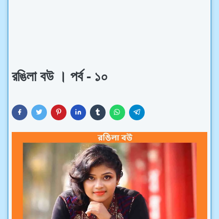
রঙিলা বউ । পর্ব - ১০