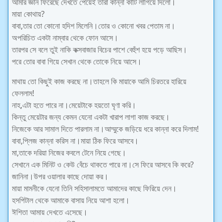
আমার জ্ঞান ফিরেছে দেখতে পেয়েই তারা কান্না কাটি লাগিয়ে দিলো।
মায়া কোথায়?
বাবা,তার তো কোনো হদিশ মিলেনি।তোর ও কোনো খবর পেতাম না।
অপরিচিত একটা নাম্বার থেকে ফোন আসে।
তারপর সে বলে তুই নাকি কক্সবাজার বিচের পাশে বেহুঁশ হয়ে পড়ে আছিস।
পরে তোর বাবা গিয়ে সেখান থেকে তোকে নিয়ে আসে।
মাথায় তো কিছুই কাজ করছে না।তাহলে কি মায়াকে আমি চিরতরে হারিয়ে
ফেললাম!
নাহ,এটা হতে পারে না।মেয়েটাকে হয়তো ঘৃণা করি।
কিন্তু মেয়েটার জন্য কেমন যেনো একটা খারাপ লাগা কাজ করছে।
নিজেকে আর সামাল দিতে পারলাম না।আম্মুকে জড়িয়ে ধরে কান্না করে দিলাম!
বাবা,প্লিজ কান্না করিস না।মায়া ঠিক ফিরে আসবে।
মা,তাকে দরিয়া নিজের কবলে টেনে নিয়ে গেছে।
সেখানে এক মিনিট ও কেউ বেঁচে থাকতে পারে না।সে ফিরে আসবে কি করে?
জানিনা।উপর ওয়ালার কাছে দোয়া কর।
মায়া মামনীকে যেনো তিনি সহিসালামতে আমাদের কাছে ফিরিয়ে দেন।
হসপিটাল থেকে আমাকে বাসায় নিয়ে আশা হলো।
ঈশিতা আমায় দেখতে এসেছে।