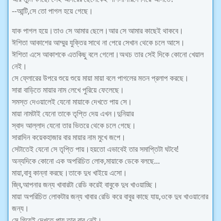
--আন্টি,সে তো পাগল হয়ে গেছে।
যাক পাগল হয়ে।তাও সে আমার ছেলে।আর সে আমার কাছেই থাকবে।
ঈশিতা আকাশের আম্মুর যুক্তির সাথে না পেরে সেখান থেকে চলে আসে।
ঈশিতা এসে আকাশকে এতকিছু বলে গেলো।অথচ তার সেই দিকে কোনো খেয়াল
নেই।
সে ফ্লোরের উপরে শুয়ে শুয়ে মায়া মায়া বলে পাগলের মতন প্রলাপ করছে।
সারা বাড়িতে মায়ার নাম লেখে পুরিয়ে ফেলেছে।
সমস্ত দেওয়ালেই যেনো মায়াকে দেখতে পায় সে।
মায়া নামটাই যেনো তাকে তৃপ্তি দেয় এখন।দুনিয়ার
স্বাদ আল্লাদ যেনো তার ভিতরে থেকে চলে গেছে।
সারাদিন কয়েকহাজার বার মায়ার নাম মুখে জপে।
সেটাতেই যেনো সে তৃপ্তি পায়।হয়তো এভাবেই তার সমাপ্তিটা ঘটবে!
অন্যদিকে কোনো এক অপরিচিত লোক,মায়াকে ডেকে বলছে...
মায়া,বাবু কান্না করছে।তাকে দুধ খাইয়ে এসো।
জ্বি,আপনার জন্য খাবারটা রেডি করেই বাবুকে দুধ খাওয়াচ্ছি।
মায়া অপরিচিত লোকটার জন্য খাবার রেডি করে বাবুর কাছে যায়,ওকে দুধ খাওয়ানোর
জন্য।
সে গিয়েই দেখতে পায়,তার বাবু নেই।