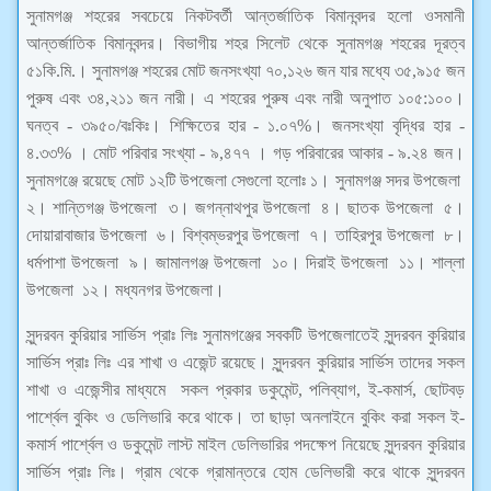
সুনামগঞ্জ শহরের সবচেয়ে নিকটবর্তী আন্তর্জাতিক বিমানবন্দর হলো ওসমানী
আন্তর্জাতিক বিমানবন্দর। বিভাগীয় শহর সিলেট থেকে সুনামগঞ্জ শহরের দূরত্ব
৫১কি.মি.। সুনামগঞ্জ শহরের মোট জনসংখ্যা ৭০,১২৬ জন যার মধ্যে ৩৫,৯১৫ জন
পুরুষ এবং ৩৪,২১১ জন নারী। এ শহরের পুরুষ এবং নারী অনুপাত ১০৫:১০০।
ঘনত্ব - ৩৯৫০/বঃকিঃ। শিক্ষিতের হার - ১.০৭%। জনসংখ্যা বৃদ্ধির হার -
৪.৩৩% । মোট পরিবার সংখ্যা - ৯,৪৭৭ । গড় পরিবারের আকার - ৯.২৪ জন।
সুনামগঞ্জে রয়েছে মোট ১২টি উপজেলা সেগুলো হলোঃ ১। সুনামগঞ্জ সদর উপজেলা
২। শান্তিগঞ্জ উপজেলা ৩। জগন্নাথপুর উপজেলা ৪। ছাতক উপজেলা ৫।
দোয়ারাবাজার উপজেলা ৬। বিশ্বম্ভরপুর উপজেলা ৭। তাহিরপুর উপজেলা ৮।
ধর্মপাশা উপজেলা ৯। জামালগঞ্জ উপজেলা ১০। দিরাই উপজেলা ১১। শাল্লা
উপজেলা ১২। মধ্যনগর উপজেলা।
সুন্দরবন ‍কুরিয়ার সার্ভিস প্রাঃ লিঃ সুনামগঞ্জের সবকটি উপজেলাতেই সুন্দরবন ‍কুরিয়ার
সার্ভিস প্রাঃ লিঃ এর শাখা ও এজেন্ট রয়েছে। সুন্দরবন ‍কুরিয়ার সার্ভিস তাদের সকল
শাখা ও এজেন্সীর মাধ্যমে সকল প্রকার ডকুমেন্ট, পলিব্যাগ, ই-কমার্স, ছোটবড়
পার্শ্বেল বুকিং ও ডেলিভারি করে থাকে। তা ছাড়া অনলাইনে বুকিং করা সকল ই-
কমার্স পার্শ্বেল ও ডকুমেন্ট লাস্ট মাইল ডেলিভারির পদক্ষেপ নিয়েছে সুন্দরবন কুরিয়ার
সার্ভিস প্রাঃ লিঃ। গ্রাম থেকে গ্রামান্তরে হোম ডেলিভারী করে থাকে সুন্দরবন