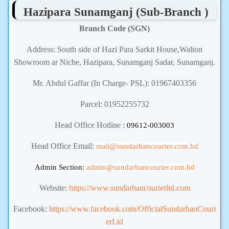
Hazipara Sunamganj (Sub-Branch )
Branch Code (SGN)
Address: South side of Hazi Para Sarkit House,Walton
Showroom ar Niche, Hazipara, Sunamganj Sadar, Sunamganj.
Mr. Abdul Gaffar (In Charge- PSL): 01967403356
Parcel: 01952255732
Head Office Hotline :
09612-003003
Head Office Email:
mail@sundarbancourier.com.bd
Admin Section:
admin
@sundarbancourier.com.bd
Website:
https://www.sundarbancourierltd.com
Facebook:
https://www.facebook.com/OfficialSundarbanCouri
erLtd