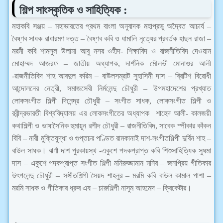
শিল্প সাংস্কৃতিক ও সাহিত্যিক :
মহাকবি সঞ্জয় – মহাভারতের প্রথম বাংলা অনুবাদক মহাপ্রভু অদ্বৈত আচার্য –
বৈষ্ণব সাধক রাধারমণ দত্ত – বৈষ্ণব কবি ও ধামালি নৃত্যের প্রবর্তক হাছন রাজা –
মরমী কবি শামসুল উলামা আবু নসর ওহীদ- শিক্ষাবিদ ও রাজনীতিবিদ দেওয়ান
মোহাম্মদ আজরফ – জাতীয় অধ্যাপক, দার্শনিক মৌলভী মোনাওর আলী
-রাজনীতিবিদ শাহ আবদুল করিম – বাউলসম্রাট সুহাসিনী দাস – ব্রিটিশ বিরোধী
আন্দোলনের নেত্রী, সমাজসেবী নির্মলেন্দু চৌধুরী – উপমহাদেশের প্রখ্যাত
লোকসংগীত শিল্পী দিনেন্দ্র চৌধুরী – সংগীত সাধক, লোকসংগীত শিল্পী ও
রবীন্দ্রভারতী বিশ্ববিদ্যালয় এর লোকসংগীতের অধ্যাপক শাহেদ আলী- কালজয়ী
কথাশিল্পী ও ভাষাসৈনিক হুমায়ূন রশীদ চৌধুরী – রাজনীতিবিদ, সাবেক স্পীকার কাঁকন
বিবি – নারী মুক্তিযুদ্ধা ও গুপ্তচর পণ্ডিত রামকানাই দাশ-সংগীতশিল্পী দুর্বিন শাহ –
বাউল সাধক। ঝর্ণা দাশ পুরকায়স্থ -একুশে পদকপ্রাপ্ত কবি শিশুসাহিত্যিক সুষমা
দাস – একুশে পদকপ্রাপ্ত সংগীত শিল্পী মনিরুজ্জামান মনির – জনপ্রিয় গীতিকার
উৎপলেন্দু চৌধুরী – সঙ্গীতশিল্পী সৈয়দ শাহনুর – মরমি কবি বাউল কামাল পাশা –
মরমি সাধক ও গীতিকার ধ্রুব এষ – চারুশিল্পী নাসুম আহমেদ – ক্রিকেটার।