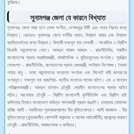
কুরিয়ার।
সুনামগঞ্জ জেলা যে কারনে বিখ্যাত
সুনামগঞ্জ জেলা সারা দশে লোক সংগীত, দেশবন্ধুর মিষ্টি এবং পাথর শিল্পের জন্য
বিখ্যাত। এছাড়াও সুনামগঞ্জ জেলা দর্শনীয় স্থান, বিখ্যাত খাবার এবং বিখ্যাত
ব্যাক্তিবর্গদের জন্য বিখ্যাত। বিপ্লবী ফজলুল হক সেলবর্ষী – সাংবাদিক ও ব্রিটিশ
বিরোধী আন্দোলনের নেতা। আবদুস সামাদ আজাদ – রাজনীতিবিদ, স্বাধীন
বাংলাদেশের প্রথম পররাষ্ট্রমন্ত্রী, ভাষাসৈনিক ও মুক্তিযুদ্ধের সংগঠক। সুরঞ্জিত
সেনগুপ্ত – রাজনীতিবিদ, বাংলাদেশের প্রথম রেলমন্ত্রী, সংবিধান বিশেষজ্ঞ। সৈয়দা
শাহার বানু – ভাষা আন্দোলনের অন্যতম সংগঠক এবং সিলেটে নারী জাগরণের
অগ্রদূত। ফজলুল হক আছপিয়া- জাতীয় সংসদের সাবেক হুইপ। এম এ মান্নান
-পরিকল্পনামন্ত্রী। আবদুল হান্নান চৌধুরী -স্বাধীন বাংলাদেশের প্রথম আইন
সচিব। আনোয়ার চৌধুরী – ব্রিটিশ বাংলাদেশী কূটনীতিবিদ এবং ব্রিটিশ হাই
কমিশনার হিসাবে বাংলাদেশে দায়িত্ব পালনকারী প্রথম বাঙালি। ডাক্তার মোহাম্মদ
হারিছ আলী – স্বাধীনতা পুরস্কারপ্রাপ্ত বীর মুক্তিযোদ্ধা। আলী আমজাদ – বীর
মুক্তিযোদ্ধা (যুদ্ধকালীন কোম্পানী কমান্ডার ও সাবেক আইনজীবী) ব্রজেন্দ্র নারায়ণ
চৌধুরী – রাজনীতিবিদ, সমাজসেবক ও জমিদার।