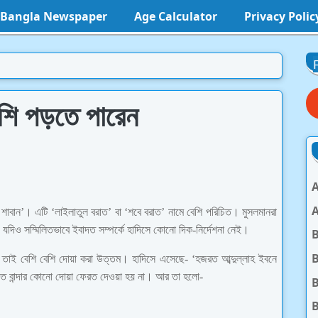
l Bangla Newspaper
Age Calculator
Privacy Polic
েশি পড়তে পারেন
A
A
 শাবান’। এটি ‘লাইলাতুল বরাত’ বা ‘শবে বরাত’ নামে বেশি পরিচিত। মুসলমানরা
 যদিও সম্মিলিতভাবে ইবাদত সম্পর্কে হাদিসে কোনো দিক-নির্দেশনা নেই।
B
তাই বেশি বেশি দোয়া করা উত্তম। হাদিসে এসেছে- ‘হজরত আব্দুল্লাহ ইবনে
 রাতে বান্দার কোনো দোয়া ফেরত দেওয়া হয় না। আর তা হলো-
B
B