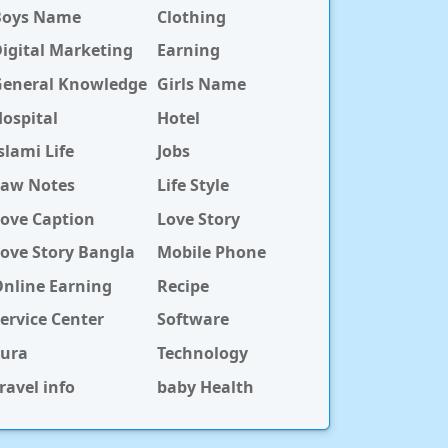
Boys Name
Clothing
igital Marketing
Earning
General Knowledge
Girls Name
ospital
Hotel
slami Life
Jobs
Law Notes
Life Style
ove Caption
Love Story
ove Story Bangla
Mobile Phone
nline Earning
Recipe
ervice Center
Software
Sura
Technology
ravel info
baby Health