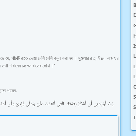
D
H
I
ছে যে, পাঁচটি রাতে দোয়া বেশি বেশি কবুল করা হয়। জুমআর রাত, ঈদুল আজহার
L
ান তথা শাবানের ১৫তম রাতের দোয়া।’
L
O
ড়তে পারেন-
S
رَبِّ أَوْزِعْنِىٓ أَنْ أَشْكُرَ نِعْمَتَكَ الَّتِىٓ أَنْعَمْتَ عَلَىَّ وَعَلٰى وٰلِدَىَّ وَأَنْ أ
T