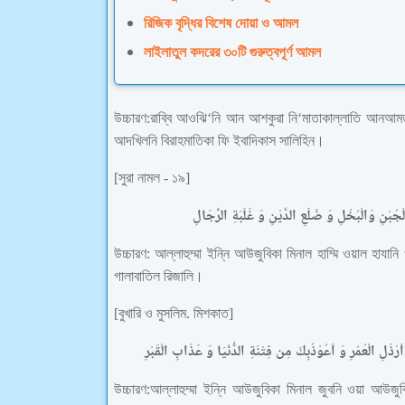
রিজিক বৃদ্ধির বিশেষ দোয়া ও আমল
লাইলাতুল কদরের ৩০টি গুরুত্বপূর্ণ আমল
উচ্চারণ:রাব্বি আওঝি‘নি আন আশকুরা নি‘মাতাকাল্লাতি আনআম
আদখিলনি বিরাহমাতিকা ফি ইবাদিকাস সালিহিন।
[সুরা নামল - ১৯]
الْجُبْنِ وَالْبُخْلِ وَ ضَلَعِ الدَّيْنِ وَ غَلَبَةِ الرِّجَالِ
উচ্চারণ: আল্লাহুম্মা ইন্নি আউজুবিকা মিনাল হাম্মি ওয়াল হায
গালাবাতিল রিজালি।
[বুখারি ও মুসলিম. মিশকাত]
َرْذَلِ الْعُمُرِ وَ اَعُوْذُبِكَ مِن فِتْنَةِ الدُّنْيَا وَ عَذَابِ الْقَبْرِ
উচ্চারণ:আল্লাহুম্মা ইন্নি আউজুবিকা মিনাল জুবনি ওয়া আউ