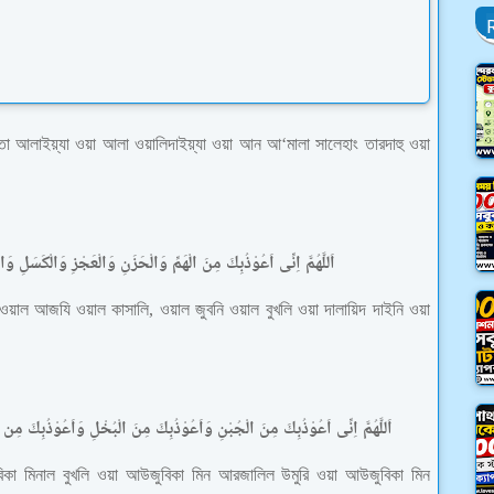
তা আলাইয়্যা ওয়া আলা ওয়ালিদাইয়্যা ওয়া আন আ‘মালা সালেহাং তারদাহু ওয়া
اَللَّهُمَّ اِنِّى اَعُوْذُبِكَ مِنَ الْهَمِّ وَالْحَزَنِ وَالْعَجْزِ وَالْكَسَلِ وَ
ানি ওয়াল আজযি ওয়াল কাসালি, ওয়াল জুবনি ওয়াল বুখলি ওয়া দালায়িদ দাইনি ওয়া
اَللَّهُمَّ اِنِّى اَعُوْذُبِكَ مِنَ الْجُبْنِ وَاَعُوْذُبِكَ مِنَ الْبُخْلِ وَاَعُوْذُبِكَ مِن ا
জুবিকা মিনাল বুখলি ওয়া আউজুবিকা মিন আরজালিল উমুরি ওয়া আউজুবিকা মিন