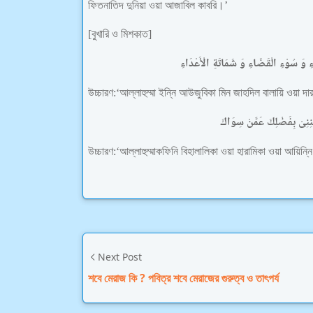
ফিতনাতিদ দুনিয়া ওয়া আজাবিল কাবরি।’
[বুখারি ও মিশকাত]
َاءِ وَ سُوْءِ الْقَضَاءِ وَ شَمَاتَةِ الْأَعْدَاءِ
উচ্চারণ:‘আল্লাহুম্মা ইন্নি আউজুবিকা মিন জাহদিল বালায়ি ওয়া দ
غْنِنِىْ بِفَضْلِكَ عَمَّنْ سِوَاكَ
উচ্চারণ:‘আল্লাহুম্মাকফিনি বিহালালিকা ওয়া হারামিকা ওয়া আয়িন
Next Post
শবে মেরাজ কি ? পবিত্র শবে মেরাজের গুরুত্ব ও তাৎপর্য