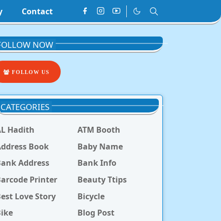
y
Contact
FOLLOW NOW
FOLLOW US
CATEGORIES
L Hadith
ATM Booth
ddress Book
Baby Name
Bank Address
Bank Info
arcode Printer
Beauty Ttips
est Love Story
Bicycle
ike
Blog Post