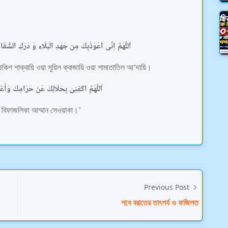
اَللَّهُمَّ اِنِّى اَعُوْذُبِكَ مِن جَهْدِ الْبَلَاءِ وَ دَرَكِ الشَّق
ারাকিশ শাক্বায়ি ওয়া সুয়িল ক্বাজায়ি ওয়া শামাতাতিল আ’দায়ি।
اَللَّهُمَّ اكْفِنِىْ بِحَلَالِكَ عَنْ حَرَامِكَ وَأَ
্নি বিফাজলিকা আম্মান সেওয়াকা।’
Previous Post
শবে বরাতের তাৎপর্য ও ফজিলত