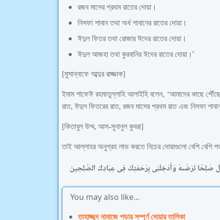
রজব মাসের প্রথম রাতের দোয়া।
নিসফা শাবান তথা অর্ধ শাবানের রাতের দোয়া।
ঈদুল ফিতর তথা রোজার ঈদের রাতের দোয়া।
ঈদুল আজহা তথা কুরবানির ঈদের রাতের দোয়া।’
[মুসান্নাফে আব্দুর রাজ্জাক]
ইমাম শাফেঈ রহমাতুল্লাহি আলাইহি বলেন, ‘আমাদের কাছে পৌঁছে
রাত, ঈদুল ফিতরের রাত, রজব মাসের প্রথম রাত এবং নিসফা শাব
[কিতাবুল উম্ম, আস-সুনানুল কুবরা]
তাই আল্লাহর অনুগ্রহ লাভ করতে নিচের দোয়াগুলো বেশি বেশি প
َعْمَلَ صٰلِحًا تَرْضٰىهُ وَأَدْخِلْنِى بِرَحْمَتِكَ فِى عِبَادِكَ الصّٰلِحِينَ
You may also like...
তাহাজ্জুদ নামাজে পড়ার সম্পূর্ণ দোয়ার তালিকা