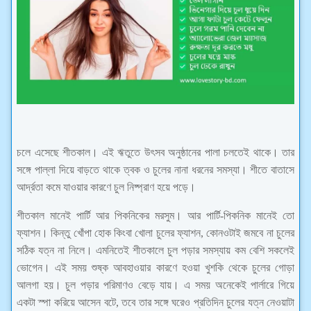
চলে এসেছে শীতকাল। এই ঋতুতে উৎসব অনুষ্ঠানের পালা চলতেই থাকে। তার
সঙ্গে পাল্লা দিয়ে বাড়তে থাকে ত্বক ও চুলের নানা ধরনের সমস্যা। শীতে বাতাসে
আর্দ্রতা কমে যাওয়ার কারণে চুল নিষ্প্রাণ হয়ে পড়ে।
শীতকাল মানেই পার্টি আর পিকনিকের মরসুম। আর পার্টি-পিকনিক মানেই তো
ফ্যাশন। কিন্তু খোঁপা হোক কিংবা খোলা চুলের ফ্যাশন, কোনওটাই জমবে না চুলের
সঠিক যত্ন না নিলে। এমনিতেই শীতকালে চুল পড়ার সমস্যায় কম বেশি সকলেই
ভোগেন। এই সময় শুষ্ক আবহাওয়ার কারণে হওয়া খুশকি থেকে চুলের গোড়া
আলগা হয়। চুল পড়ার পরিমাণও বেড়ে যায়। এ সময় অনেকেই পার্লারে গিয়ে
একটা স্পা করিয়ে আসেন বটে, তবে তার সঙ্গে ঘরেও প্রতিদিন চুলের যত্ন নেওয়াটা