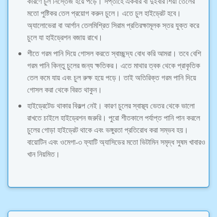
কারণে চুল নিস্তেজ হয়ে পড়ে। সপ্তাহে একবার বা দুইবার শিয়া তেলের
মতো পুষ্টিকর তেল প্রয়োগ করুন চুলে। এতে চুল হাইড্রেট হবে।
অ্যালোভেরা বা আর্গান তেলমিশ্রিত সিরাম প্রতিরক্ষামূলক স্তর যুক্ত করে
চুলে যা হাইড্রেশন বজায় রাখে।
শীতে গরম পানি দিয়ে গোসল করতে স্বাচ্ছন্দ্য বোধ করি আমরা। তবে বেশি
গরম পানি কিন্তু চুলের জন্য ক্ষতিকর। এতে মাথার ত্বক থেকে প্রাকৃতিক
তেল কমে যায় এবং চুল রুক্ষ হয়ে পড়ে। তাই অতিরিক্ত গরম পানি দিয়ে
গোসল করা থেকে বিরত থাকুন।
হাইড্রেটেড থাকার বিকল্প নেই। কারণ চুলের স্বাস্থ্য ভেতর থেকে ভালো
রাখতে চাইলে হাইড্রেশন জরুরি। পুরো শীতকালে পর্যাপ্ত পানি পান করলে
চুলের গোড়া হাইড্রেট থাকে এবং ভঙ্গুরতা প্রতিরোধ করা সম্ভব হয়।
বায়োটিন এবং ওমেগা-৩ ফ্যাটি অ্যাসিডের মতো ভিটামিন সমৃদ্ধ সুষম খাবারও
খান নিয়মিত।