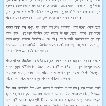
ব্যবহার করলে খেয়াল রাখবেন যেন তা মাথার চামড়ার অংশে না লাগে। কন্ডিশনার
চুলে শ্যাম্পুর ক্ষতি কাটিয়ে উঠতে সাহায্য করে। চুলের বর্ম হিসেবে কাজ করে। চুল
ঝরঝরে ও কোমল থাকে। এমন চুলে সহজে ময়লা বসতে পারে না।
খাবারে পালং শাক রাখুন:
সব শাকই কম-বেশি উপকারী। তার মধ্যে একটি হলো
পালং শাক। এই শাক নিয়মিত খেলে অনেক উপকার মেলে। কারণ পালং শাকে
থাকে প্রচুর ফোলেট, ভিটামিন এ এবং সি। এই উপকারী উপাদানগুলো চুল পড়া
রোধ করতে দারুণ কার্যকরী। নিয়মিত খাবারের তালিকায় রাখুন এই শাক। এতে চুল
পড়ার পরিমাণ অনেকটাই কমে আসবে।
বাদাম খাবেন নিয়মিত:
প্রতিদিন একমুঠো বাদাম খাওয়ার অভ্যাস করুন। বাদামে
থাকে প্রচুর ভিটামিন বি, জিঙ্ক এবং ফ্যাটি অ্যাসিড। যা চুল মজবুত করতে
অত্যন্ত সাহায্য করে। যে কারণে অস্বাভাবিক চুল পড়ার পরিমাণ নিয়ন্ত্রণে
আসে। এই শীতে বাদাম রাখুন আপনার খাবারের তালিকায়।
ডিম খান:
প্রতিদিন ডিম খেলে অনেক উপকারিতা পাওয়া যায়। তার মধ্যে একটি
হলো এই খাবার চুলের জন্যেও অত্যন্ত ভালো। ডিমে থাকা প্রোটিন, জিঙ্কের
মতো পুষ্টি উপাদান চুলে পুষ্টি দিতে সাহায্য করে ও চুলকে গোড়া থেকে মজবুত
করে। তাই শীতে চুল পড়া রুখতে নিয়মিত ডিম খাওয়ার অভ্যাস করুন।