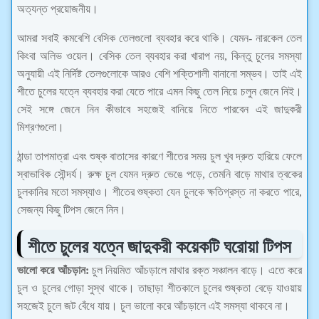
অত্যন্ত প্রয়োজনীয়।
আমরা সবাই কমবেশি বেসিক তেলগুলো ব্যবহার করে থাকি। যেমন- নারকেল তেল
কিংবা অলিভ ওয়েল। বেসিক তেল ব্যবহার করা খারাপ নয়, কিন্তু চুলের সমস্যা
অনুযায়ী এই নির্দিষ্ট তেলগুলোকে আরও বেশি শক্তিশালী বানানো সম্ভব। তাই এই
শীতে চুলের যত্নে ব্যবহার করা যেতে পারে এমন কিছু তেল নিয়ে চলুন জেনে নিই।
সেই সঙ্গে জেনে নিন কীভাবে সহজেই বানিয়ে নিতে পারবেন এই জাদুকরী
মিশ্রণগুলো।
ঠান্ডা তাপমাত্রা এবং শুষ্ক বাতাসের কারণে শীতের সময় চুল খুব দ্রুত হারিয়ে ফেলে
স্বাভাবিক সৌন্দর্য। রুক্ষ চুল যেমন দ্রুত ভেঙে পড়ে, তেমনি বাড়ে মাথার ত্বকের
চুলকানির মতো সমস্যাও। শীতের শুষ্কতা যেন চুলকে ক্ষতিগ্রস্ত না করতে পারে,
সেজন্য কিছু টিপস জেনে নিন।
শীতে চুলের যত্নে জাদুকরী কয়েকটি ঘরোয়া টিপস
ভালো করে আঁচড়ান:
চুল নিয়মিত আঁচড়ালে মাথার রক্ত সঞ্চালন বাড়ে। এতে করে
চুল ও চুলের গোড়া সুস্থ থাকে। তাছাড়া শীতকালে চুলের শুষ্কতা বেড়ে যাওয়ায়
সহজেই চুলে জট বেঁধে যায়। চুল ভালো করে আঁচড়ালে এই সমস্যা থাকবে না।