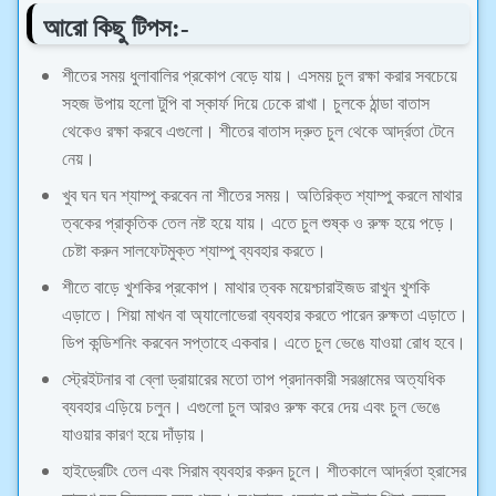
আরো কিছু টিপস:-
শীতের সময় ধুলাবালির প্রকোপ বেড়ে যায়। এসময় চুল রক্ষা করার সবচেয়ে
সহজ উপায় হলো টুপি বা স্কার্ফ দিয়ে ঢেকে রাখা। চুলকে ঠান্ডা বাতাস
থেকেও রক্ষা করবে এগুলো। শীতের বাতাস দ্রুত চুল থেকে আর্দ্রতা টেনে
নেয়।
খুব ঘন ঘন শ্যাম্পু করবেন না শীতের সময়। অতিরিক্ত শ্যাম্পু করলে মাথার
ত্বকের প্রাকৃতিক তেল নষ্ট হয়ে যায়। এতে চুল শুষ্ক ও রুক্ষ হয়ে পড়ে।
চেষ্টা করুন সালফেটমুক্ত শ্যাম্পু ব্যবহার করতে।
শীতে বাড়ে খুশকির প্রকোপ। মাথার ত্বক ময়েশ্চারাইজড রাখুন খুশকি
এড়াতে। শিয়া মাখন বা অ্যালোভেরা ব্যবহার করতে পারেন রুক্ষতা এড়াতে।
ডিপ কন্ডিশনিং করবেন সপ্তাহে একবার। এতে চুল ভেঙে যাওয়া রোধ হবে।
স্ট্রেইটনার বা ব্লো ড্রায়ারের মতো তাপ প্রদানকারী সরঞ্জামের অত্যধিক
ব্যবহার এড়িয়ে চলুন। এগুলো চুল আরও রুক্ষ করে দেয় এবং চুল ভেঙে
যাওয়ার কারণ হয়ে দাঁড়ায়।
হাইড্রেটিং তেল এবং সিরাম ব্যবহার করুন চুলে। শীতকালে আর্দ্রতা হ্রাসের