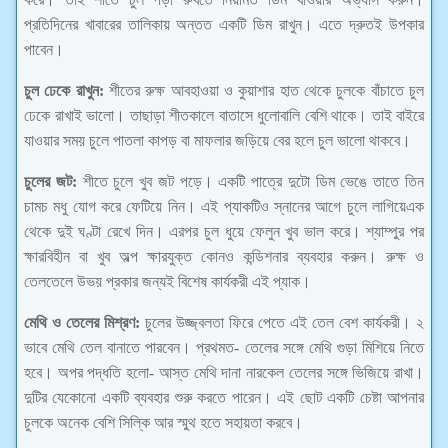
প্রতিদিনের খাবারের তালিকায় অন্তত একটি ডিম রাখুন। এতে দ্রুতই উপকার
পাবেন।
চুল ঢেকে রাখুন:
শীতের রুক্ষ আবহাওয়া ও কুয়াশার হাত থেকে চুলকে বাঁচাতে চুল
ঢেকে রাখাই ভালো। তাছাড়া শীতকালে বাতাসে ধুলোবালি বেশি থাকে। তাই বাইরে
যাওয়ার সময় চুলে পাতলা কাপড় বা মাফলার জড়িয়ে বের হলে চুল ভালো থাকবে।
চুলের জট:
শীতে চুলে খুব জট পড়ে। একটি পাত্রে দুটো ডিম ভেঙে তাতে তিন
চামচ মধু যোগ করে ফেটিয়ে নিন। এই প্যাকটিও স্নানের আগে চুলে লাগিয়েএক
থেকে দুই ঘণ্টা রেখে দিন। এরপর চুল ধুয়ে ফেলুন খুব ভাল করে। শ্যাম্পুর পর
ক্ষারবিহীন বা খুব অল্প ক্ষারযুক্ত কোনও কন্ডিশনার ব্যবহার করুন। রুক্ষ ও
তেলতেলে উভয় প্রকার জন্যই বিশেষ কার্যকরী এই প্যাক।
মেথি ও তেলের মিশ্রণ:
চুলের উজ্জ্বলতা ফিরে পেতে এই তেল বেশ কার্যকরী। ২
ভাবে মেথি তেল বানাতে পারবেন। প্রথমত- তেলের সঙ্গে মেথি গুড়া মিশিয়ে নিতে
হবে। অপর পদ্ধতি হলো- আস্ত মেথি দানা নারকেল তেলের সঙ্গে ভিজিয়ে রাখা।
দুটির যেকোনো একটি ব্যবহার শুরু করতে পারেন। এই ছোট একটি চেষ্টা আপনার
চুলকে অনেক বেশি সিল্কি আর স্মুথ হতে সহায়তা করবে।