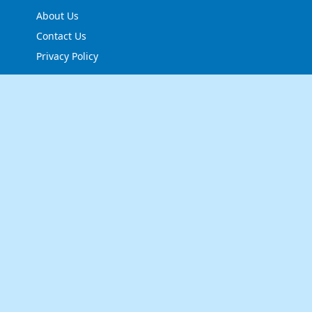
About Us
Contact Us
Privacy Policy
FOLLOW US
NEWSLETTER
Stay up to date with the latest news and relevant
updates from us.