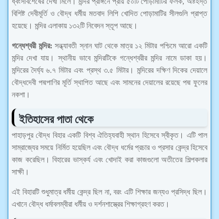
ধ্বংসাবশেষের দেখা মিলে। মন্দির প্রাঙ্গনে প্রায় ৫০টি পোড়ামাটির ফলক, অষ্টহস্ত
বিশিষ্ট দেবীমূর্তি ও বৌদ্ধ ধর্মীয় মতবাদ লিপি খোদিত পোড়ামাটির সীলগুলি প্রাপ্ত
হয়েছে। মন্দির এলাকায় ১৩২টি নিবেদন স্তূপ আছে।
গন্ধেশ্বরী মন্দির:
সন্ধ্যাবতী স্নান ঘাট থেকে মাত্র ১২ মিটার পশ্চিমে আরো একটি
মন্দির দেখা যায়। স্থানীয় ভাবে মন্দিরটিকে গন্ধেশ্বরীর মন্দির নামে ডাকা হয়।
মন্দিরের দৈর্ঘ্য ৬.৭ মিটার এবং প্রস্থ ৩.৫ মিটার। মন্দিরের দক্ষিণ দিকের দেয়ালে
বৌদ্ধদেবী পদ্মপাণির মূর্তি স্থাপিত আছে এবং সামনের দেয়ালের রয়েছে পদ্ম ফুলের
নকশা।
ইতিহাসের পাতা থেকে
পাহাড়পুর বৌদ্ধ বিহার একটি বিশ্ব ঐতিহ্যবাহী স্থান হিসেবে স্বীকৃত। এটি পাল
সাম্রাজ্যের সময়ে নির্মিত হয়েছিল এবং বৌদ্ধ ধর্মের প্রচার ও প্রসার কেন্দ্র হিসেবে
কাজ করেছিল। বিহারের ভাস্কর্য এবং খোদাই করা কাজগুলো অতীতের শিল্পকলার
সাক্ষী।
এই বিহারটি শুধুমাত্র ধর্মীয় কেন্দ্র ছিল না, বরং এটি শিক্ষার জন্যও প্রসিদ্ধ ছিল।
এখানে বৌদ্ধ ধর্মাবলম্বীরা ধর্মীয় ও দর্শনশাস্ত্রের শিক্ষাগ্রহণ করত।