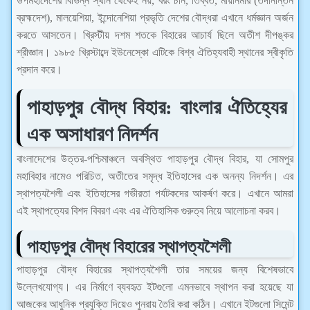
উপমহাদেশের বিভিন্ন স্থান থেকেই নয়, বরং চীন, তিব্বত, মায়ানমার (তদানীন্তন
ব্রহ্মদেশ), মালয়েশিয়া, ইন্দোনেশিয়া প্রভৃতি দেশের বৌদ্ধরা এখানে ধর্মজ্ঞান অর্জন
করতে আসতেন। খ্রিস্টীয় দশম শতকে বিহারের আচার্য ছিলে অতীশ দীপঙ্কর
শ্রীজ্ঞান। ১৯৮৫ খ্রিস্টাব্দে ইউনেস্কো এটিকে বিশ্ব ঐতিহ্যবাহী স্থানের স্বীকৃতি
প্রদান করে।
পাহাড়পুর বৌদ্ধ বিহার: বাংলার ঐতিহ্যের
এক অসাধারণ নিদর্শন
বাংলাদেশের উত্তর-পশ্চিমাঞ্চলে অবস্থিত পাহাড়পুর বৌদ্ধ বিহার, যা সোমপুর
মহাবিহার নামেও পরিচিত, অতীতের সমৃদ্ধ ইতিহাসের এক অনন্য নিদর্শন। এর
স্থাপত্যশৈলী এবং ইতিহাসের গভীরতা পর্যটকদের আকর্ষণ করে। এখানে আমরা
এই স্থাপত্যের বিশদ বিবরণ এবং এর ঐতিহাসিক গুরুত্ব নিয়ে আলোচনা করব।
পাহাড়পুর বৌদ্ধ বিহারের স্থাপত্যশৈলী
পাহাড়পুর বৌদ্ধ বিহারের স্থাপত্যশৈলী তার সময়ের জন্য বিশেষভাবে
উল্লেখযোগ্য। এর নির্মাণে ব্যবহৃত ইটগুলো এমনভাবে স্থাপন করা হয়েছে যা
আজকের আধুনিক প্রযুক্তি দিয়েও পুনরায় তৈরি করা কঠিন। এখানে ইটগুলো সিমেন্ট