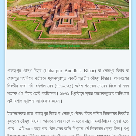
পাহাড়পুর বৌদ্ধ বিহার (Paharpur Buddhist Bihar) বা সোমপুর বিহার বা
সোমপুর মহাবিহার বর্তমানে ধ্বংসপ্রাপ্ত একটি প্রাচীন বৌদ্ধ বিহার। পালবংশের
দ্বিতীয় রাজা শ্রী ধর্মপাল দেব (৭৮১-৮২১) অষ্টম শতকের শেষের দিকে বা নবম
শতকে এই বিহার তৈরি করছিলেন। ১৮৭৯ খ্রিস্টাব্দে স্যার আলেকজান্ডার কানিংহাম
এই বিশাল স্থাপনা আবিষ্কার করেন।
ইউনেস্কোর মতে পাহাড়পুর বিহার বা সোমপুর বৌদ্ধ বিহার দক্ষিণ হিমালয়ের দ্বিতীয়
বৃহত্তম বৌদ্ধ বিহার। আয়তনে এর সাথে ভারতের নালন্দা মহাবিহারের তুলনা হতে
পারে। এটি ৩০০ বছর ধরে বৌদ্ধদের অতি বিখ্যাত ধর্ম শিক্ষাদান কেন্দ্র ছিল। শুধু